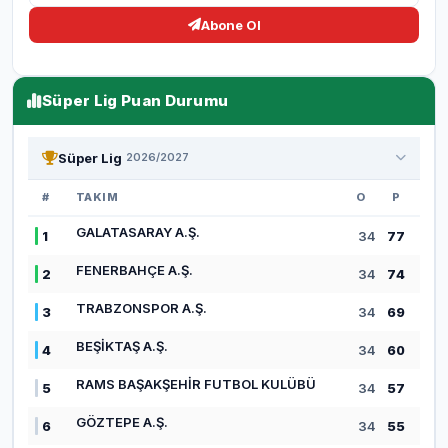
Abone Ol
Süper Lig Puan Durumu
Süper Lig
2026/2027
#
TAKIM
O
P
GALATASARAY A.Ş.
1
34
77
FENERBAHÇE A.Ş.
2
34
74
TRABZONSPOR A.Ş.
3
34
69
BEŞİKTAŞ A.Ş.
4
34
60
RAMS BAŞAKŞEHİR FUTBOL KULÜBÜ
5
34
57
GÖZTEPE A.Ş.
6
34
55