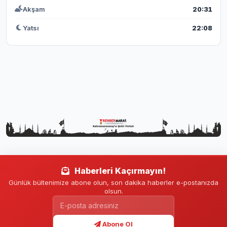
Akşam
20:31
Yatsı
22:08
Haberleri Kaçırmayın!
Günlük bültenimize abone olun, son dakika haberler e-postanızda
olsun.
Abone Ol