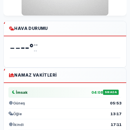
HAVA DURUMU
--
--
°
--
--
NAMAZ VAKITLERI
İmsak
04:08
SIRADA
Güneş
05:53
Öğle
13:17
İkindi
17:11