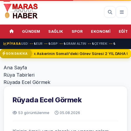
GÜNDEM
SAĞLIK
SPOR
EKONOMİ
EĞİTİ
PİYASA
USD:
--
₺
EUR:
--
₺
GBP:
--
₺
GRAM ALTIN:
--
₺
ÇEYREK:
--
₺
Türk Askerinin Somali'deki Görev Süresi 2 YIL DAHA Uza
SON DAKİKA
Ana Sayfa
Rüya Tabirleri
Rüyada Ecel Görmek
Rüyada Ecel Görmek
53 görüntülenme
05.08.2026