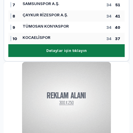
SAMSUNSPOR A.Ş.
7
34
51
ÇAYKUR RİZESPOR A.Ş.
8
34
41
TÜMOSAN KONYASPOR
9
34
40
KOCAELİSPOR
10
34
37
Detaylar için tıklayın