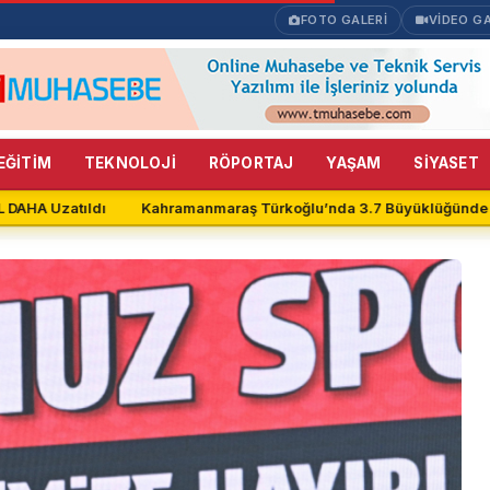
FOTO GALERİ
VİDEO GA
EĞİTİM
TEKNOLOJİ
RÖPORTAJ
YAŞAM
SİYASET
DAHA Uzatıldı
Kahramanmaraş Türkoğlu’nda 3.7 Büyüklüğünde D