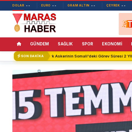
--
--
--
--
DOLAR
EURO
GRAM ALTIN
ÇEYREK
GÜNDEM
SAĞLIK
SPOR
EKONOMİ
Türk Askerinin Somali'deki Görev Süresi 2 YIL 
SON DAKİKA