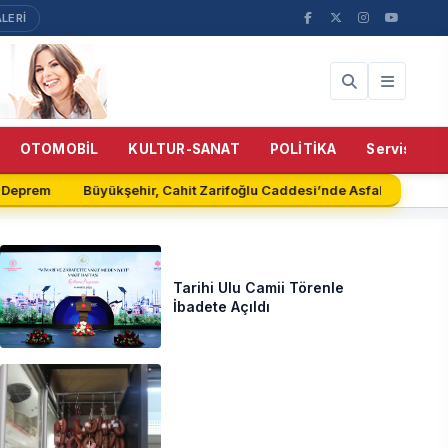
LERİ
OTOMOBİL
KULTUR-SANAT
POLİTİKA
Servisler
eprem
Büyükşehir, Cahit Zarifoğlu Caddesi’nde Asfalt Serimine B
Tarihi Ulu Camii Törenle
İbadete Açıldı