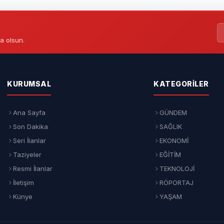
a olsun.
KURUMSAL
KATEGORILER
Ana Sayfa
GÜNDEM
Son Dakika
SAĞLIK
Seri İlanlar
EKONOMİ
Taziyeler
EĞİTİM
Resmi İlanlar
TEKNOLOJİ
İletişim
RÖPORTAJ
Künye
YAŞAM