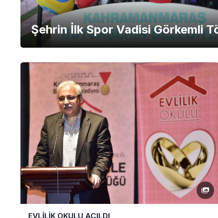
Şehrin İlk Spor Vadisi Görkemli Tö
EVLİLİK OKULU AÇILDI