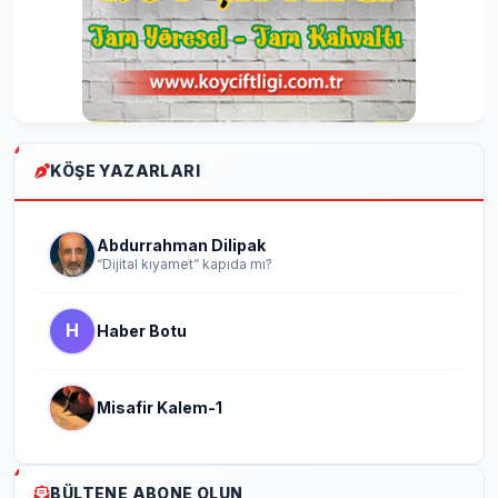
KÖŞE YAZARLARI
Abdurrahman Dilipak
“Dijital kıyamet“ kapıda mı?
H
Haber Botu
Misafir Kalem-1
BÜLTENE ABONE OLUN