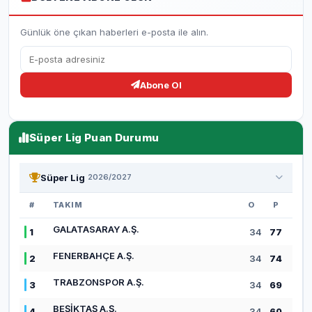
Günlük öne çıkan haberleri e-posta ile alın.
Abone Ol
Süper Lig Puan Durumu
Süper Lig
2026/2027
#
TAKIM
O
P
GALATASARAY A.Ş.
1
34
77
FENERBAHÇE A.Ş.
2
34
74
TRABZONSPOR A.Ş.
3
34
69
BEŞİKTAŞ A.Ş.
4
34
60