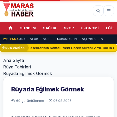
GÜNDEM
SAĞLIK
SPOR
EKONOMİ
EĞİTİ
PİYASA
USD:
--
₺
EUR:
--
₺
GBP:
--
₺
GRAM ALTIN:
--
₺
ÇEYREK:
--
₺
Türk Askerinin Somali'deki Görev Süresi 2 YIL DAHA Uza
SON DAKİKA
Ana Sayfa
Rüya Tabirleri
Rüyada Eğilmek Görmek
Rüyada Eğilmek Görmek
60 görüntülenme
06.08.2026