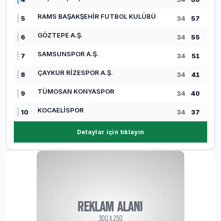
RAMS BAŞAKŞEHİR FUTBOL KULÜBÜ
5
34
57
GÖZTEPE A.Ş.
6
34
55
SAMSUNSPOR A.Ş.
7
34
51
ÇAYKUR RİZESPOR A.Ş.
8
34
41
TÜMOSAN KONYASPOR
9
34
40
KOCAELİSPOR
10
34
37
Detaylar için tıklayın