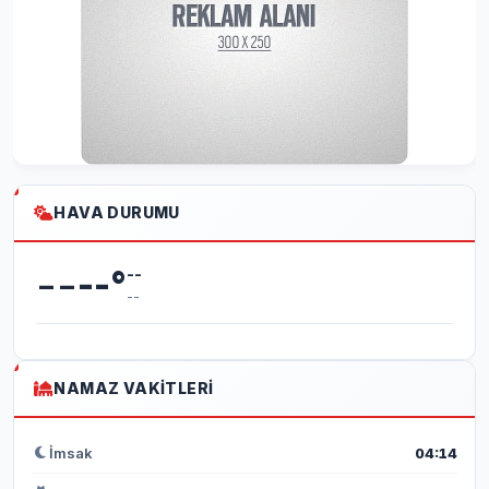
HAVA DURUMU
--
--
°
--
--
NAMAZ VAKITLERI
İmsak
04:14