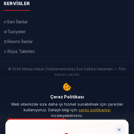
SERVISLER
Seri İlanlar
Taziyeler
Resmi İlanlar
Rüya Tabirleri
© 2026 Maraş Haber | Kahramanmaraş Son Dakika Haberleri — Tüm
hakları saklıdır.
Bu sitede yayınlanan haber, yazı, fotoğraf ve videoların her hakkı saklıdır. |
İletişim
|
Künye
Yazılım:
TurkbimSoft
Çerez Politikası
Web sitemizde size daha iyi hizmet sunabilmek için çerezler
kullanıyoruz. Detaylı bilgi için
çerez politikamızı
inceleyebilirsiniz.
Kabul Ediyorum
Reddet
Ana Sayfa
Son Dakika
Ara
Menü
×