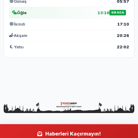
Güneş
05:57
Öğle
13:16
SIRADA
İkindi
17:10
Akşam
20:26
Yatsı
22:02
Haberleri Kaçırmayın!