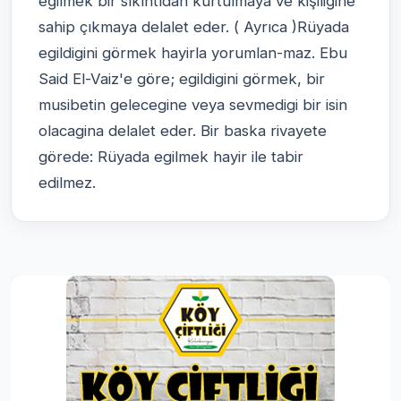
eğilmek bir sıkıntıdan kurtulmaya ve kişiliğine
sahip çıkmaya delalet eder. ( Ayrıca )Rüyada
egildigini görmek hayirla yorumlan-maz. Ebu
Said El-Vaiz'e göre; egildigini görmek, bir
musibetin gelecegine veya sevmedigi bir isin
olacagina delalet eder. Bir baska rivayete
görede: Rüyada egilmek hayir ile tabir
edilmez.