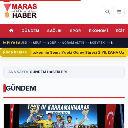
GÜNDEM
SAĞLIK
SPOR
EKONOMİ
EĞİTİ
PİYASA
USD:
--
₺
EUR:
--
₺
GBP:
--
₺
GRAM ALTIN:
--
₺
ÇEYREK:
--
₺
Türk Askerinin Somali'deki Görev Süresi 2 YIL DAHA Uzatıldı
SON DAKİKA
/
ANA SAYFA
GÜNDEM HABERLERİ
GÜNDEM