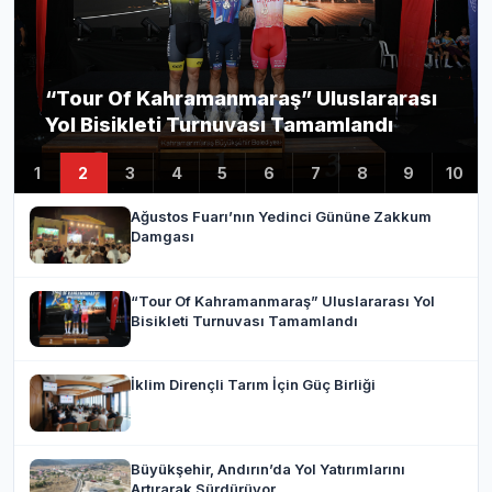
“Tour Of Kahramanmaraş” Uluslararası
Yol Bisikleti Turnuvası Tamamlandı
1
2
3
4
5
6
7
8
9
10
Ağustos Fuarı’nın Yedinci Gününe Zakkum
Damgası
“Tour Of Kahramanmaraş” Uluslararası Yol
Bisikleti Turnuvası Tamamlandı
İklim Dirençli Tarım İçin Güç Birliği
Büyükşehir, Andırın’da Yol Yatırımlarını
Artırarak Sürdürüyor