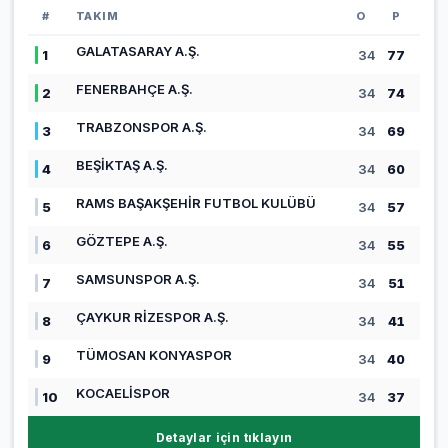
#
TAKIM
O
P
GALATASARAY A.Ş.
1
34
77
FENERBAHÇE A.Ş.
2
34
74
TRABZONSPOR A.Ş.
3
34
69
BEŞİKTAŞ A.Ş.
4
34
60
RAMS BAŞAKŞEHİR FUTBOL KULÜBÜ
5
34
57
GÖZTEPE A.Ş.
6
34
55
SAMSUNSPOR A.Ş.
7
34
51
ÇAYKUR RİZESPOR A.Ş.
8
34
41
TÜMOSAN KONYASPOR
9
34
40
KOCAELİSPOR
10
34
37
Detaylar için tıklayın