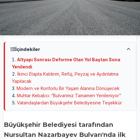
İçindekiler
Altyapı Sonrası Deforme Olan Yol Baştan Sona
Yenilendi
İkinci Etapta Kaldırım, Refüj, Peyzaj ve Aydınlatma
Yapılacak
Modern ve Konforlu Bir Yaşam Alanına Dönüşecek
Muhtar Kebabcı: “Bulvarımız Tamamen Yenileniyor”
Vatandaşlardan Büyükşehir Belediyesine Teşekkür
Büyükşehir Belediyesi tarafından
Nursultan Nazarbayev Bulvarı'nda ilk