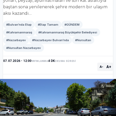
yolları, peyzajı, aydınlatmaları ve son kat asfaltıyla
baştan sona yenilenerek şehre modern bir ulaşım
aksı kazandı…
#Bulvarı’nda Etap
#Etap Tamam
#GÜNDEM
#Kahramanmaraş
#Kahramanmaraş Büyükşehir Belediyesi
#Nazarbayev
#Nazarbayev Bulvarı’nda
#Nursultan
#Nursultan Nazarbayev
07.07.2026 - 12:00
4 DK
YAYINLANMA
OKUMA SÜRESİ
A+
A-