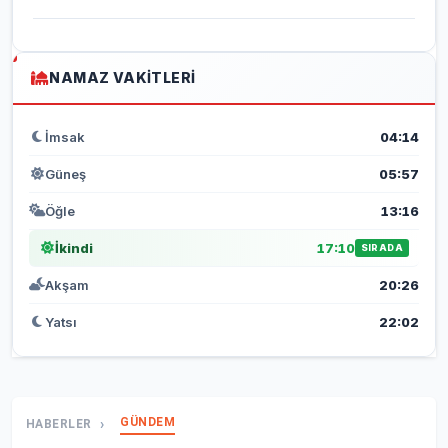
NAMAZ VAKITLERI
İmsak
04:14
Güneş
05:57
Öğle
13:16
İkindi
17:10
SIRADA
Akşam
20:26
Yatsı
22:02
GÜNDEM
HABERLER