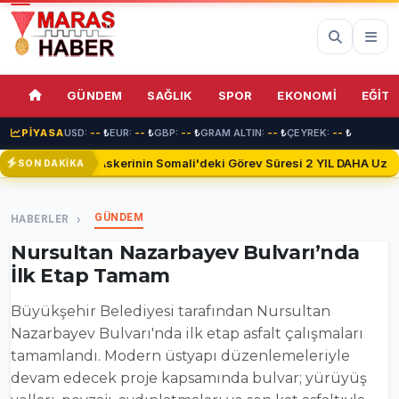
67%
GÜNDEM
SAĞLIK
SPOR
EKONOMİ
EĞİTİ
PİYASA
USD:
--
₺
EUR:
--
₺
GBP:
--
₺
GRAM ALTIN:
--
₺
ÇEYREK:
--
₺
Türk Askerinin Somali'deki Görev Süresi 2 YIL DAHA Uzatıl
SON DAKİKA
GÜNDEM
HABERLER
Nursultan Nazarbayev Bulvarı’nda
İlk Etap Tamam
Büyükşehir Belediyesi tarafından Nursultan
Nazarbayev Bulvarı'nda ilk etap asfalt çalışmaları
tamamlandı. Modern üstyapı düzenlemeleriyle
devam edecek proje kapsamında bulvar; yürüyüş