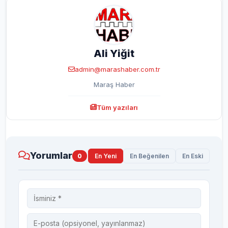
Ali Yiğit
admin@marashaber.com.tr
Maraş Haber
Tüm yazıları
Yorumlar
0
En Yeni
En Beğenilen
En Eski