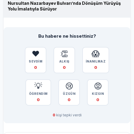
Nursultan Nazarbayev Bulvarı’nda Dönüşüm Yürüyüş
Yolu İmalatıyla Sürüyor
Bu habere ne hissettiniz?
❤️
👏
😱
SEVDİM
ALKIŞ
İNANILMAZ
0
0
0
💡
😢
😡
ÖĞRENDİM
ÜZGÜN
KIZGIN
0
0
0
0
kişi tepki verdi