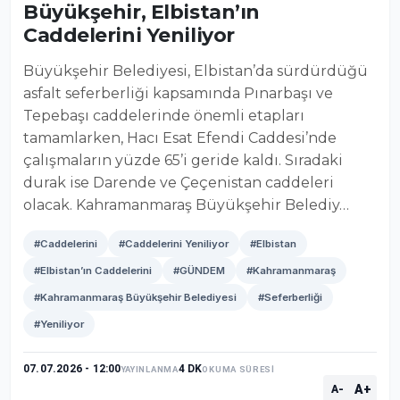
Büyükşehir, Elbistan’ın
Caddelerini Yeniliyor
Büyükşehir Belediyesi, Elbistan’da sürdürdüğü
asfalt seferberliği kapsamında Pınarbaşı ve
Tepebaşı caddelerinde önemli etapları
tamamlarken, Hacı Esat Efendi Caddesi’nde
çalışmaların yüzde 65’i geride kaldı. Sıradaki
durak ise Darende ve Çeçenistan caddeleri
olacak. Kahramanmaraş Büyükşehir Belediy…
#Caddelerini
#Caddelerini Yeniliyor
#Elbistan
#Elbistan’ın Caddelerini
#GÜNDEM
#Kahramanmaraş
#Kahramanmaraş Büyükşehir Belediyesi
#Seferberliği
#Yeniliyor
07.07.2026 - 12:00
4 DK
YAYINLANMA
OKUMA SÜRESİ
A+
A-