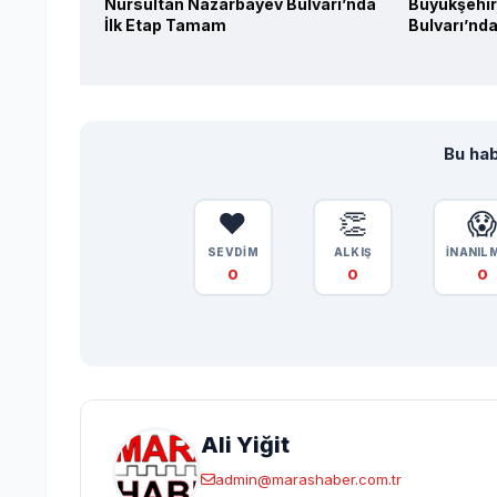
Nursultan Nazarbayev Bulvarı’nda
Büyükşehir
İlk Etap Tamam
Bulvarı’nda
Bu hab
❤️
👏

SEVDİM
ALKIŞ
İNANIL
0
0
0
Ali Yiğit
admin@marashaber.com.tr