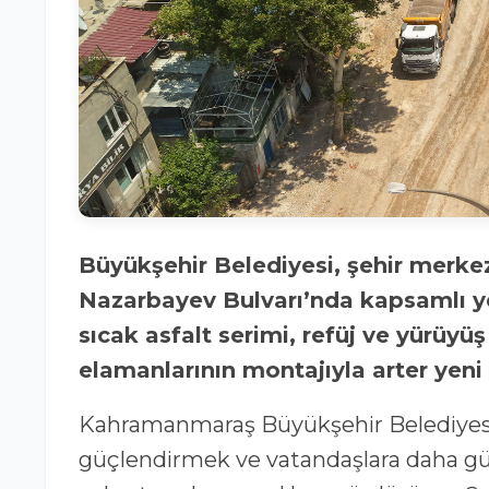
Büyükşehir Belediyesi, şehir merkezinin önemli ulaşım arterlerinden Nursultan
Nazarbayev Bulvarı’nda kapsamlı ye
sıcak asfalt serimi, refüj ve yürüyü
elamanlarının montajıyla arter ye
Kahramanmaraş Büyükşehir Belediyesi, 
güçlendirmek ve vatandaşlara daha gü