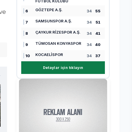
FUTBOL KULÜBÜ
GÖZTEPE A.Ş.
 ve
6
34
55
SAMSUNSPOR A.Ş.
7
34
51
ÇAYKUR RİZESPOR A.Ş.
8
34
41
TÜMOSAN KONYASPOR
9
34
40
KOCAELİSPOR
10
34
37
Detaylar için tıklayın