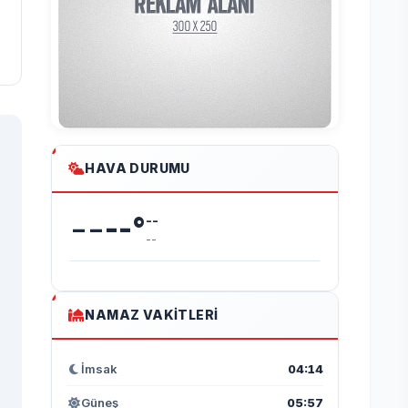
HAVA DURUMU
--
--
°
--
--
NAMAZ VAKITLERI
İmsak
04:14
Güneş
05:57