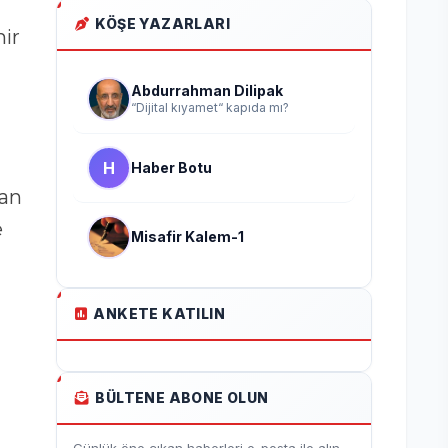
KÖŞE YAZARLARI
ir
Abdurrahman Dilipak
“Dijital kıyamet“ kapıda mı?
H
Haber Botu
dan
e
Misafir Kalem-1
ANKETE KATILIN
BÜLTENE ABONE OLUN