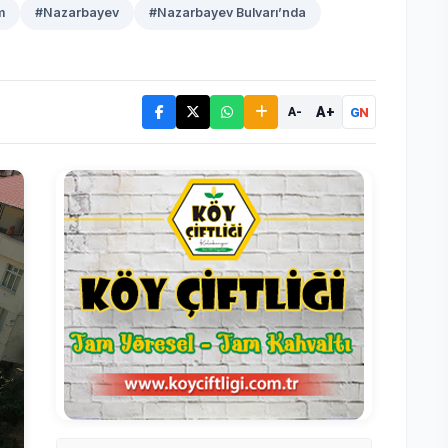
m
#Nazarbayev
#Nazarbayev Bulvarı’nda
A+
G
N
A-