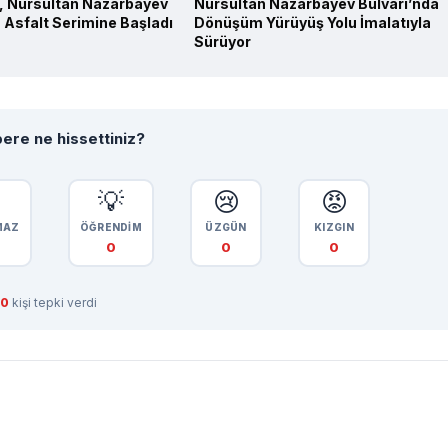
, Nursultan Nazarbayev
Nursultan Nazarbayev Bulvarı’nda
 Asfalt Serimine Başladı
Dönüşüm Yürüyüş Yolu İmalatıyla
Sürüyor
ere ne hissettiniz?

💡
😢
😡
MAZ
ÖĞRENDİM
ÜZGÜN
KIZGIN
0
0
0
0
kişi tepki verdi