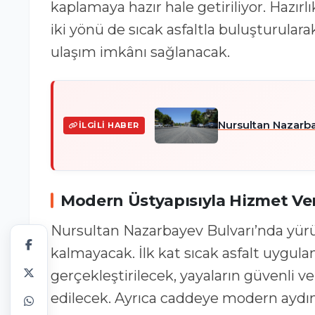
kaplamaya hazır hale getiriliyor. Hazı
iki yönü de sıcak asfaltla buluşturulara
ulaşım imkânı sağlanacak.
Nursultan Nazarb
İLGILI HABER
Modern Üstyapısıyla Hizmet Ve
Nursultan Nazarbayev Bulvarı’nda yürütü
kalmayacak. İlk kat sıcak asfalt uygul
gerçekleştirilecek, yayaların güvenli ve
edilecek. Ayrıca caddeye modern aydı