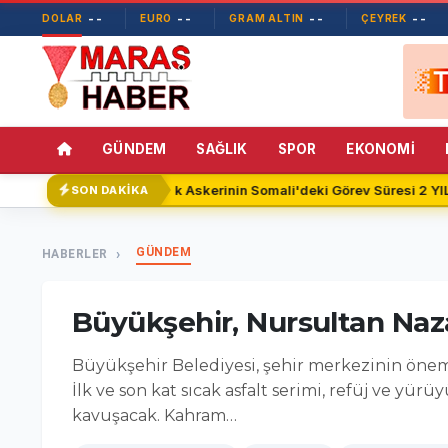
--
--
--
--
DOLAR
EURO
GRAM ALTIN
ÇEYREK
GÜNDEM
SAĞLIK
SPOR
EKONOMİ
Türk Askerinin Somali'deki Görev Süresi 2 YIL 
SON DAKİKA
GÜNDEM
HABERLER
Büyükşehir, Nursultan Naz
Büyükşehir Belediyesi, şehir merkezinin önem
İlk ve son kat sıcak asfalt serimi, refüj ve y
kavuşacak. Kahram…