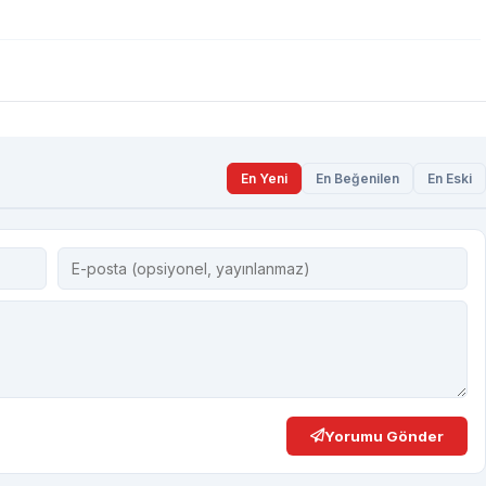
En Yeni
En Beğenilen
En Eski
Yorumu Gönder