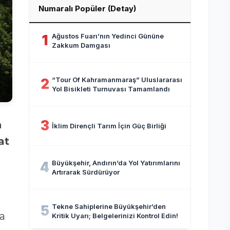
Numaralı Popüler (Detay)
Ağustos Fuarı’nın Yedinci Gününe
1
Zakkum Damgası
“Tour Of Kahramanmaraş” Uluslararası
2
Yol Bisikleti Turnuvası Tamamlandı
3
İklim Dirençli Tarım İçin Güç Birliği
at
Büyükşehir, Andırın’da Yol Yatırımlarını
4
Artırarak Sürdürüyor
Tekne Sahiplerine Büyükşehir’den
5
a
Kritik Uyarı; Belgelerinizi Kontrol Edin!