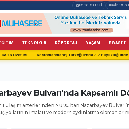
FOTO GALERİ
VİDEO GA
EĞİTİM
TEKNOLOJİ
RÖPORTAJ
YAŞAM
SİYASET
DAHA Uzatıldı
Kahramanmaraş Türkoğlu’nda 3.7 Büyüklüğünde D
arbayev Bulvarı’nda Kapsamlı D
li ulaşım arterlerinden Nursultan Nazarbayev Bulvarı’n
ürüyüş yollarının imalatı ve modern aydınlatma elamanla