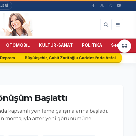
LERİ
59%
OTOMOBİL
KULTUR-SANAT
POLİTİKA
Servisler
eprem
Büyükşehir, Cahit Zarifoğlu Caddesi’nde Asfalt Serimine B
önüşüm Başlattı
da kapsamlı yenileme çalışmalarına başladı.
rının montajıyla arter yeni görünümüne