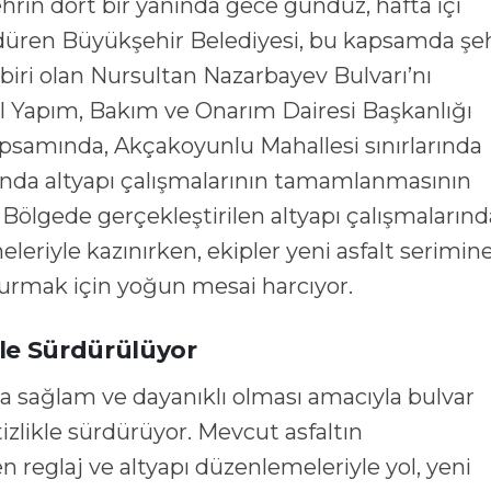
Şehrin dört bir yanında gece gündüz, hafta içi
düren Büyükşehir Belediyesi, bu kapsamda şeh
iri olan Nursultan Nazarbayev Bulvarı’nı
ol Yapım, Bakım ve Onarım Dairesi Başkanlığı
psamında, Akçakoyunlu Mahallesi sınırlarında
’nda altyapı çalışmalarının tamamlanmasının
 Bölgede gerçekleştirilen altyapı çalışmaların
leriyle kazınırken, ekipler yeni asfalt serimin
urmak için yoğun mesai harcıyor.
ikle Sürdürülüyor
ha sağlam ve dayanıklı olması amacıyla bulvar
tizlikle sürdürüyor. Mevcut asfaltın
n reglaj ve altyapı düzenlemeleriyle yol, yeni