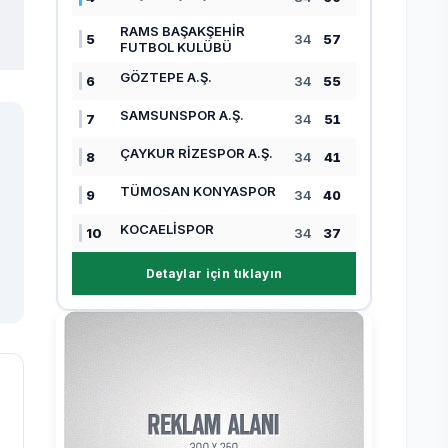
RAMS BAŞAKŞEHİR
5
34
57
FUTBOL KULÜBÜ
GÖZTEPE A.Ş.
6
34
55
SAMSUNSPOR A.Ş.
7
34
51
ÇAYKUR RİZESPOR A.Ş.
8
34
41
TÜMOSAN KONYASPOR
9
34
40
KOCAELİSPOR
10
34
37
Detaylar için tıklayın