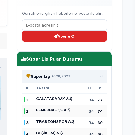
Günlük öne çıkan haberleri e-posta ile alın.
Abone Ol
Süper Lig Puan Durumu
Süper Lig
2026/2027
#
TAKIM
O
P
GALATASARAY A.Ş.
1
34
77
FENERBAHÇE A.Ş.
2
34
74
TRABZONSPOR A.Ş.
3
34
69
BEŞİKTAŞ A.Ş.
4
34
60