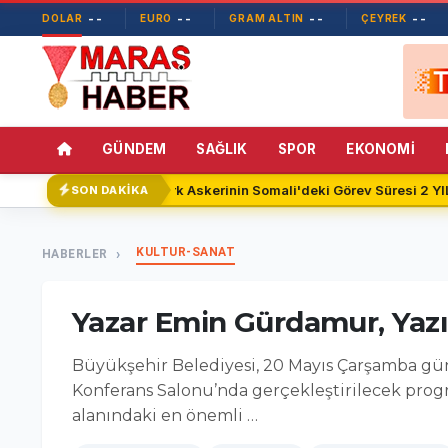
--
--
--
--
DOLAR
EURO
GRAM ALTIN
ÇEYREK
GÜNDEM
SAĞLIK
SPOR
EKONOMİ
Türk Askerinin Somali'deki Görev Süresi 2 YIL 
SON DAKİKA
KULTUR-SANAT
HABERLER
Yazar Emin Gürdamur, Yazı
Büyükşehir Belediyesi, 20 Mayıs Çarşamba gün
Konferans Salonu’nda gerçekleştirilecek progr
alanındaki en önemli …