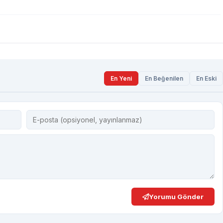
En Yeni
En Beğenilen
En Eski
Yorumu Gönder