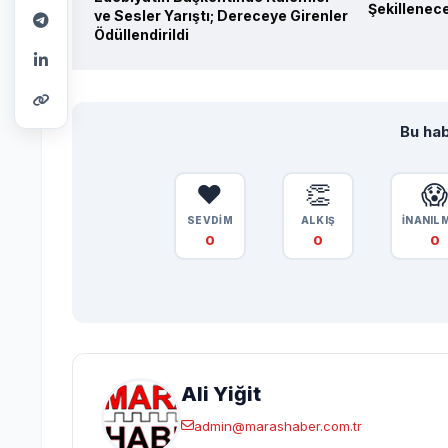
Şekillenec
ve Sesler Yarıştı; Dereceye Girenler
Ödüllendirildi
Bu hab
❤️
👏

SEVDİM
ALKIŞ
İNANIL
0
0
0
Ali Yiğit
admin@marashaber.com.tr