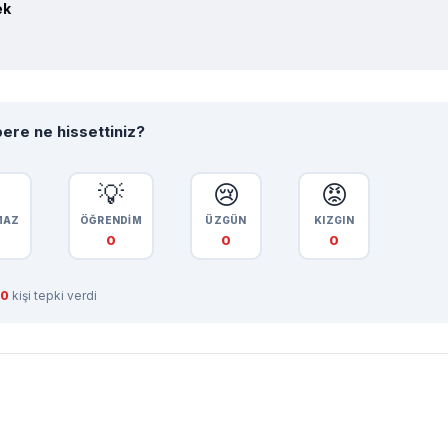
ek
ere ne hissettiniz?

💡
😢
😡
MAZ
ÖĞRENDİM
ÜZGÜN
KIZGIN
0
0
0
0
kişi tepki verdi