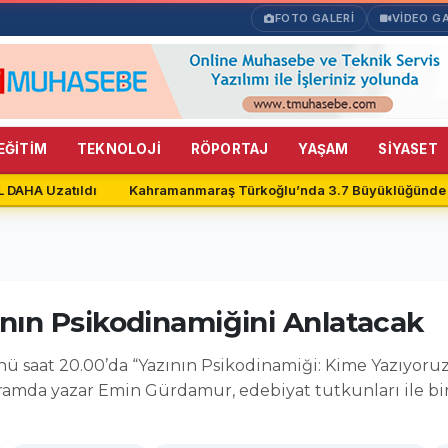
FOTO GALERİ
VİDEO GA
EĞİTİM
TEKNOLOJİ
RÖPORTAJ
YAŞAM
SİYASET
DAHA Uzatıldı
Kahramanmaraş Türkoğlu’nda 3.7 Büyüklüğünde 
nın Psikodinamiğini Anlatacak
ü saat 20.00’da “Yazının Psikodinamiği: Kime Yazıyoru
amda yazar Emin Gürdamur, edebiyat tutkunları ile bir