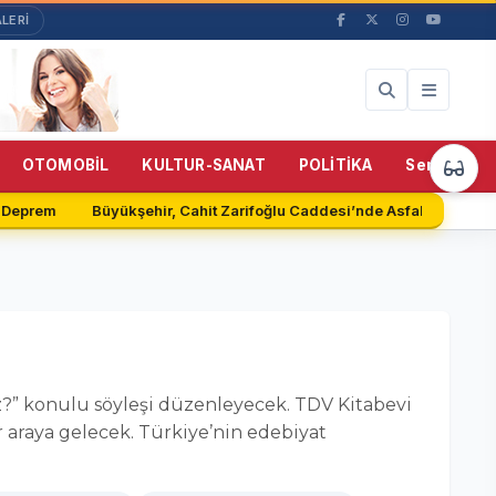
LERİ
64%
OTOMOBİL
KULTUR-SANAT
POLİTİKA
Servisler
Deprem
Büyükşehir, Cahit Zarifoğlu Caddesi’nde Asfalt Serimine B
z?” konulu söyleşi düzenleyecek. TDV Kitabevi
 araya gelecek. Türkiye’nin edebiyat