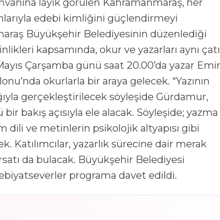
nvanına layık görülen Kahramanmaraş, her
larıyla edebi kimliğini güçlendirmeyi
raş Büyükşehir Belediyesinin düzenlediği
likleri kapsamında, okur ve yazarları aynı çatı
 Mayıs Çarşamba günü saat 20.00’da yazar Emi
nu’nda okurlarla bir araya gelecek. “Yazının
ıyla gerçekleştirilecek söyleşide Gürdamur,
bir bakış açısıyla ele alacak. Söyleşide; yazma
 dili ve metinlerin psikolojik altyapısı gibi
k. Katılımcılar, yazarlık sürecine dair merak
rsatı da bulacak. Büyükşehir Belediyesi
ebiyatseverler programa davet edildi.