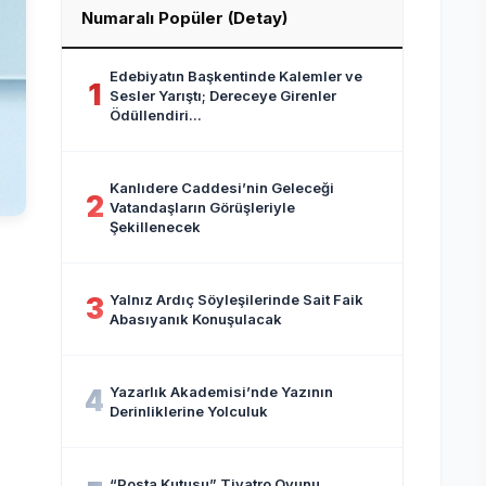
Numaralı Popüler (Detay)
Edebiyatın Başkentinde Kalemler ve
1
Sesler Yarıştı; Dereceye Girenler
Ödüllendiri...
Kanlıdere Caddesi’nin Geleceği
2
Vatandaşların Görüşleriyle
Şekillenecek
Yalnız Ardıç Söyleşilerinde Sait Faik
3
Abasıyanık Konuşulacak
Yazarlık Akademisi’nde Yazının
4
Derinliklerine Yolculuk
“Posta Kutusu” Tiyatro Oyunu