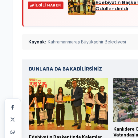
Edebiyatın Başken
İLGILI HABER
Ödüllendirildi
Kaynak:
Kahramanmaraş Büyükşehir Belediyesi
BUNLARA DA BAKABİLİRSİNİZ
Kanlıdere 
Vatandaşla
Edebiyatın Başkentinde Kalemler