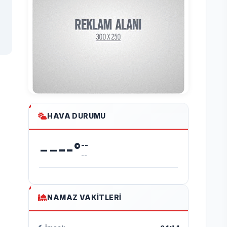
HAVA DURUMU
--
--
°
--
--
NAMAZ VAKITLERI