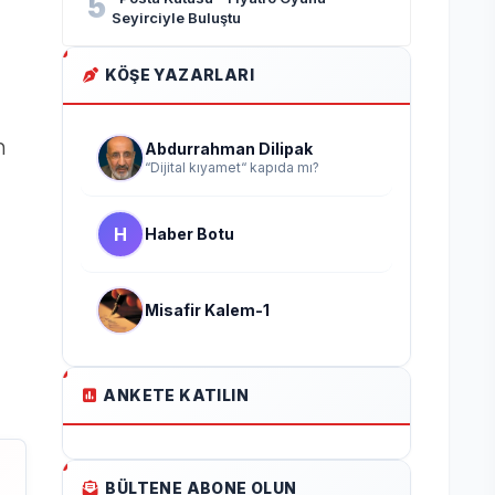
5
Seyirciyle Buluştu
KÖŞE YAZARLARI
n
Abdurrahman Dilipak
“Dijital kıyamet“ kapıda mı?
H
Haber Botu
Misafir Kalem-1
ANKETE KATILIN
BÜLTENE ABONE OLUN