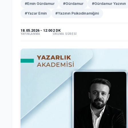
#Emin Gürdamur
#Gürdamur
#Gürdamur Yazının
#Yazar Emin
#Yazının Psikodinamiğini
18.05.2026 - 12:00
2 DK
YAYINLANMA
OKUMA SÜRESİ