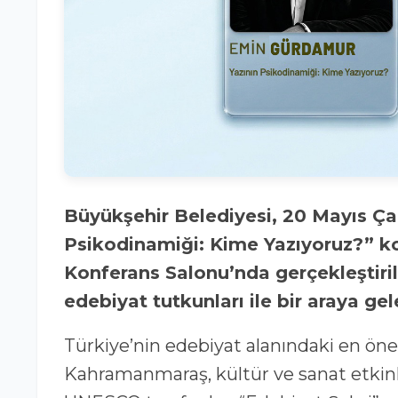
Büyükşehir Belediyesi, 20 Mayıs Çarşamba günü saat 20.00’da “Yazının
Psikodinamiği: Kime Yazıyoruz?” k
Konferans Salonu’nda gerçekleştir
edebiyat tutkunları ile bir araya ge
Türkiye’nin edebiyat alanındaki en öne
Kahramanmaraş, kültür ve sanat etkinl