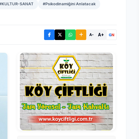
#KULTUR-SANAT
#Psikodinamiğini Anlatacak
A+
G
N
A-