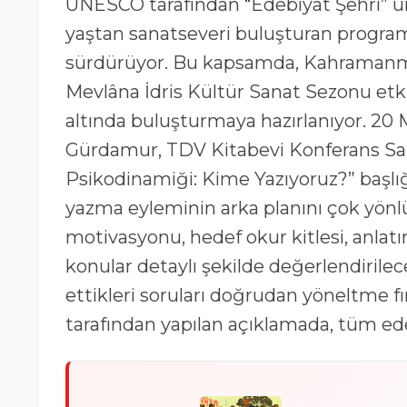
UNESCO tarafından “Edebiyat Şehri” u
yaştan sanatseveri buluşturan program
sürdürüyor. Bu kapsamda, Kahramanma
Mevlâna İdris Kültür Sanat Sezonu etkin
altında buluşturmaya hazırlanıyor. 20
Gürdamur, TDV Kitabevi Konferans Salo
Psikodinamiği: Kime Yazıyoruz?” başlığ
yazma eyleminin arka planını çok yönlü 
motivasyonu, hedef okur kitlesi, anlatım
konular detaylı şekilde değerlendirilece
ettikleri soruları doğrudan yöneltme fı
tarafından yapılan açıklamada, tüm ed