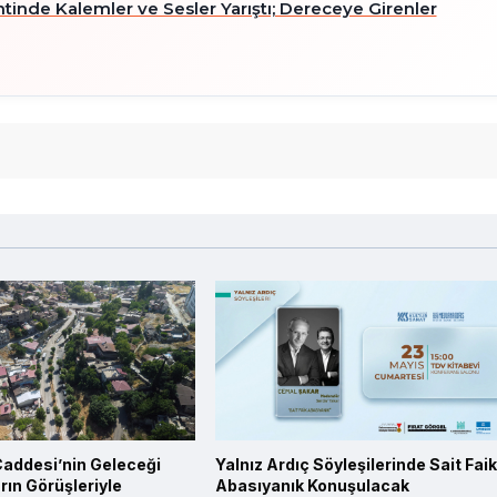
tinde Kalemler ve Sesler Yarıştı; Dereceye Girenler
Caddesi’nin Geleceği
Yalnız Ardıç Söyleşilerinde Sait Faik
rın Görüşleriyle
Abasıyanık Konuşulacak