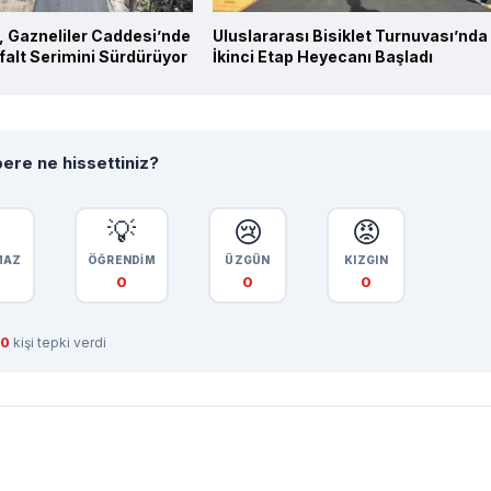
, Gazneliler Caddesi’nde
Uluslararası Bisiklet Turnuvası’nda
falt Serimini Sürdürüyor
İkinci Etap Heyecanı Başladı
ere ne hissettiniz?

💡
😢
😡
MAZ
ÖĞRENDİM
ÜZGÜN
KIZGIN
0
0
0
0
kişi tepki verdi