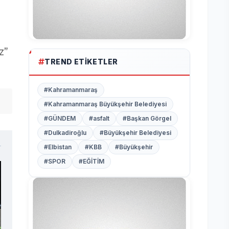
z”
TREND ETIKETLER
#Kahramanmaraş
#Kahramanmaraş Büyükşehir Belediyesi
#GÜNDEM
#asfalt
#Başkan Görgel
#Dulkadiroğlu
#Büyükşehir Belediyesi
#Elbistan
#KBB
#Büyükşehir
#SPOR
#EĞİTİM