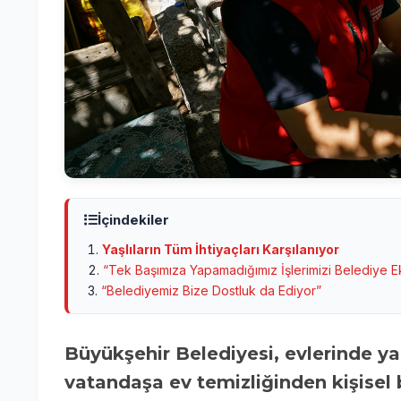
İçindekiler
Yaşlıların Tüm İhtiyaçları Karşılanıyor
“Tek Başımıza Yapamadığımız İşlerimizi Belediye Ek
“Belediyemiz Bize Dostluk da Ediyor”
Büyükşehir Belediyesi, evlerinde yalnız yaşayan ihtiyaç sahibi 65 yaş üstü 280
vatandaşa ev temizliğinden kişisel 