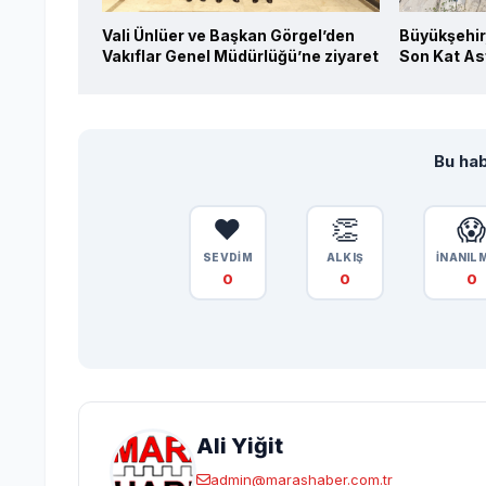
Vali Ünlüer ve Başkan Görgel’den
Büyükşehir
Vakıflar Genel Müdürlüğü’ne ziyaret
Son Kat As
Bu hab
❤️
👏

SEVDİM
ALKIŞ
İNANIL
0
0
0
Ali Yiğit
admin@marashaber.com.tr