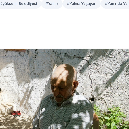
yükşehir Belediyesi
#Yalnız
#Yalnız Yaşayan
#Yanında Var