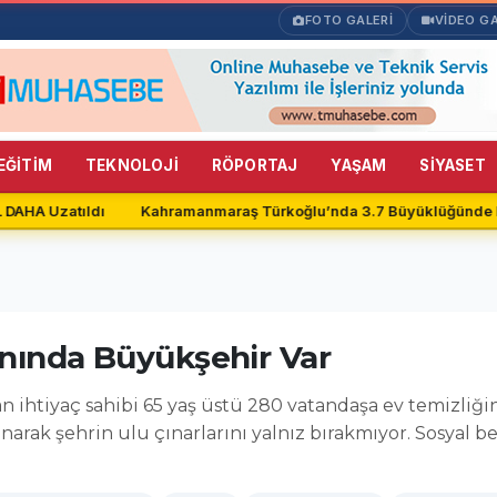
FOTO GALERİ
VİDEO GA
EĞİTİM
TEKNOLOJİ
RÖPORTAJ
YAŞAM
SİYASET
DAHA Uzatıldı
Kahramanmaraş Türkoğlu’nda 3.7 Büyüklüğünde D
Yanında Büyükşehir Var
n ihtiyaç sahibi 65 yaş üstü 280 vatandaşa ev temizliği
narak şehrin ulu çınarlarını yalnız bırakmıyor. Sosyal 