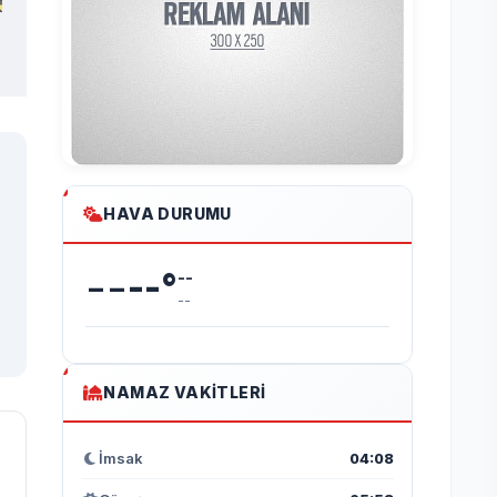
HAVA DURUMU
--
--
°
--
--
NAMAZ VAKITLERI
İmsak
04:08