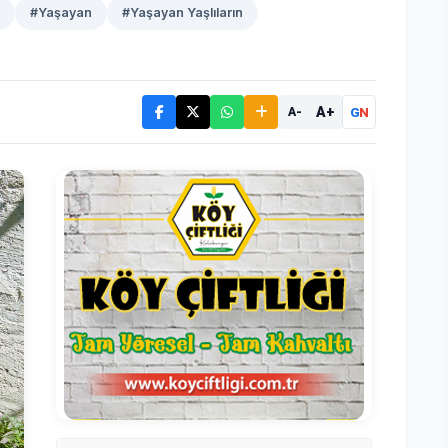
#Yaşayan
#Yaşayan Yaşlıların
A+
G
N
A-