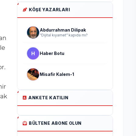
KÖŞE YAZARLARI
Abdurrahman Dilipak
“Dijital kıyamet“ kapıda mı?
yan
le
H
Haber Botu
r.
Misafir Kalem-1
ir
rak
ANKETE KATILIN
BÜLTENE ABONE OLUN