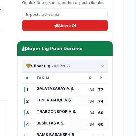
Günlük öne çıkan haberleri e-posta ile alın.
.
Abone Ol
n
Süper Lig Puan Durumu
Süper Lig
2026/2027
#
TAKIM
O
P
GALATASARAY A.Ş.
1
34
77
FENERBAHÇE A.Ş.
2
34
74
TRABZONSPOR A.Ş.
3
34
69
BEŞİKTAŞ A.Ş.
4
34
60
RAMS BAŞAKŞEHİR