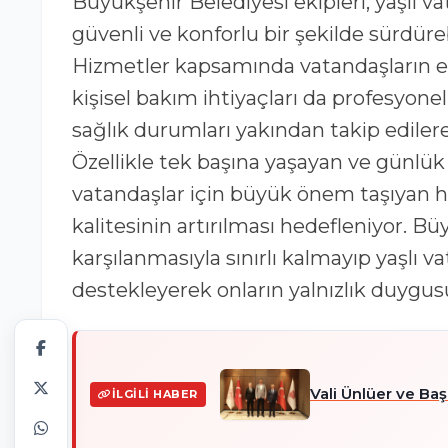
Büyükşehir Belediyesi ekipleri, yaşlı v
güvenli ve konforlu bir şekilde sürdür
Hizmetler kapsamında vatandaşların ev 
kişisel bakım ihtiyaçları da profesyonel 
sağlık durumları yakından takip edilerek
Özellikle tek başına yaşayan ve günlük
vatandaşlar için büyük önem taşıyan h
kalitesinin artırılması hedefleniyor. Bü
karşılanmasıyla sınırlı kalmayıp yaşlı v
destekleyerek onların yalnızlık duygu
Vali Ünlüer ve Ba
İLGILI HABER