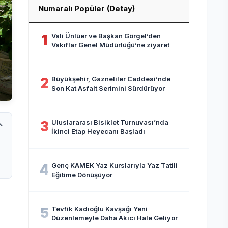
Numaralı Popüler (Detay)
Vali Ünlüer ve Başkan Görgel’den
1
Vakıflar Genel Müdürlüğü’ne ziyaret
Büyükşehir, Gazneliler Caddesi’nde
2
Son Kat Asfalt Serimini Sürdürüyor
Uluslararası Bisiklet Turnuvası’nda
3
İkinci Etap Heyecanı Başladı
Genç KAMEK Yaz Kurslarıyla Yaz Tatili
4
Eğitime Dönüşüyor
Tevfik Kadıoğlu Kavşağı Yeni
5
Düzenlemeyle Daha Akıcı Hale Geliyor