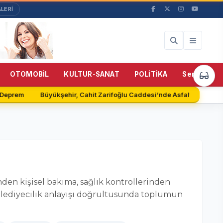
LERİ
53%
OTOMOBİL
KULTUR-SANAT
POLİTİKA
Servisler
eprem
Büyükşehir, Cahit Zarifoğlu Caddesi’nde Asfalt Serimine B
nden kişisel bakıma, sağlık kontrollerinden
belediyecilik anlayışı doğrultusunda toplumun