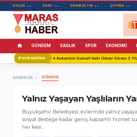
--
--
--
--
DOLAR
EURO
GRAM ALTIN
ÇEYREK
GÜNDEM
SAĞLIK
SPOR
EKONOMİ
Türk Askerinin Somali'deki Görev Süresi 2 YIL 
SON DAKİKA
GÜNDEM
HABERLER
Yalnız Yaşayan Yaşlıların 
Büyükşehir Belediyesi, evlerinde yalnız yaşaya
sosyal desteğe kadar geniş kapsamlı hizmet su
her kesi…