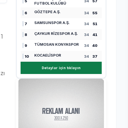
5
34
57
FUTBOL KULÜBÜ
GÖZTEPE A.Ş.
6
34
55
SAMSUNSPOR A.Ş.
7
34
51
ÇAYKUR RİZESPOR A.Ş.
8
34
41
1
TÜMOSAN KONYASPOR
9
34
40
KOCAELİSPOR
10
34
37
Detaylar için tıklayın
zı