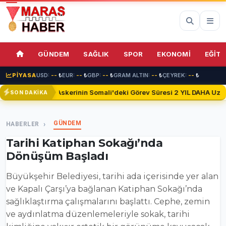
71%
GÜNDEM
SAĞLIK
SPOR
EKONOMİ
EĞİTİ
PİYASA
USD:
--
₺
EUR:
--
₺
GBP:
--
₺
GRAM ALTIN:
--
₺
ÇEYREK:
--
₺
Türk Askerinin Somali'deki Görev Süresi 2 YIL DAHA Uzatıl
SON DAKİKA
GÜNDEM
HABERLER
Tarihi Katiphan Sokağı’nda
Dönüşüm Başladı
Büyükşehir Belediyesi, tarihi ada içerisinde yer alan
ve Kapalı Çarşı’ya bağlanan Katiphan Sokağı’nda
sağlıklaştırma çalışmalarını başlattı. Cephe, zemin
ve aydınlatma düzenlemeleriyle sokak, tarihi