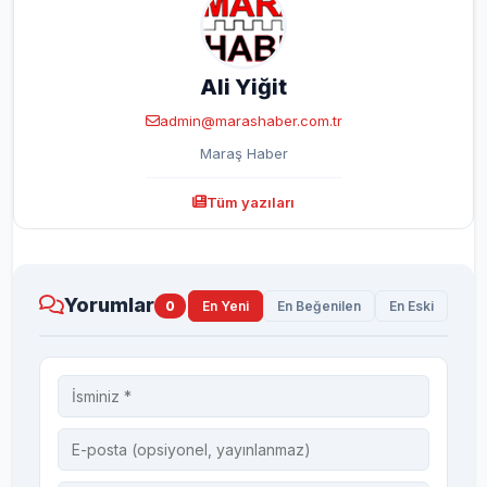
Ali Yiğit
admin@marashaber.com.tr
Maraş Haber
Tüm yazıları
Yorumlar
0
En Yeni
En Beğenilen
En Eski