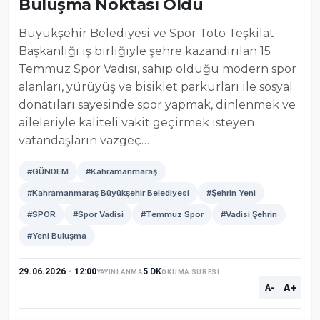
Buluşma Noktası Oldu
Büyükşehir Belediyesi ve Spor Toto Teşkilat
Başkanlığı iş birliğiyle şehre kazandırılan 15
Temmuz Spor Vadisi, sahip olduğu modern spor
alanları, yürüyüş ve bisiklet parkurları ile sosyal
donatıları sayesinde spor yapmak, dinlenmek ve
aileleriyle kaliteli vakit geçirmek isteyen
vatandaşların vazgeç…
#GÜNDEM
#Kahramanmaraş
#Kahramanmaraş Büyükşehir Belediyesi
#Şehrin Yeni
#SPOR
#Spor Vadisi
#Temmuz Spor
#Vadisi Şehrin
#Yeni Buluşma
29.06.2026 - 12:00
5 DK
YAYINLANMA
OKUMA SÜRESİ
A+
A-