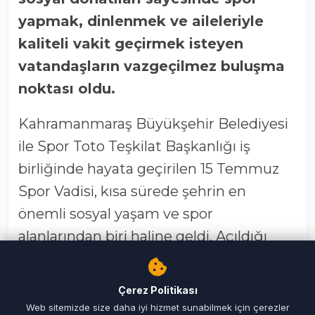
yapmak, dinlenmek ve aileleriyle
kaliteli vakit geçirmek isteyen
vatandaşların vazgeçilmez buluşma
noktası oldu.
Kahramanmaraş Büyükşehir Belediyesi
ile Spor Toto Teşkilat Başkanlığı iş
birliğinde hayata geçirilen 15 Temmuz
Spor Vadisi, kısa sürede şehrin en
önemli sosyal yaşam ve spor
alanlarından biri haline geldi. Açıldığı
günden bu yana yoğun ilgi gören tesis,
özellikle yaz aylarının başlaması ve
Çerez Politikası
okulların tatile girmesiyle birlikte her
Web sitemizde size daha iyi hizmet sunabilmek için çerezler