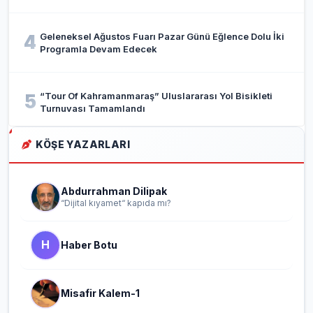
Geleneksel Ağustos Fuarı Pazar Günü Eğlence Dolu İki
4
Programla Devam Edecek
“Tour Of Kahramanmaraş” Uluslararası Yol Bisikleti
5
Turnuvası Tamamlandı
KÖŞE YAZARLARI
Abdurrahman Dilipak
“Dijital kıyamet“ kapıda mı?
H
Haber Botu
Misafir Kalem-1