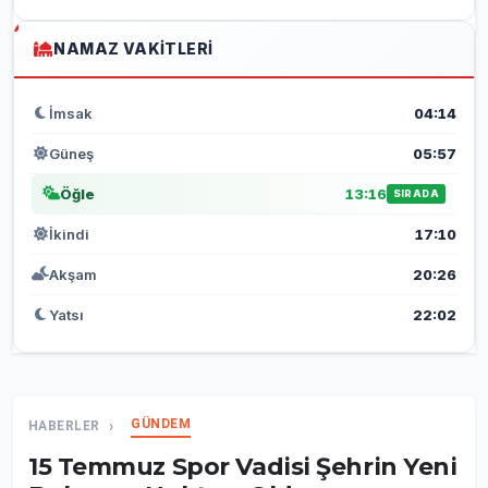
NAMAZ VAKITLERI
İmsak
04:14
Güneş
05:57
Öğle
13:16
SIRADA
İkindi
17:10
Akşam
20:26
Yatsı
22:02
GÜNDEM
HABERLER
15 Temmuz Spor Vadisi Şehrin Yeni