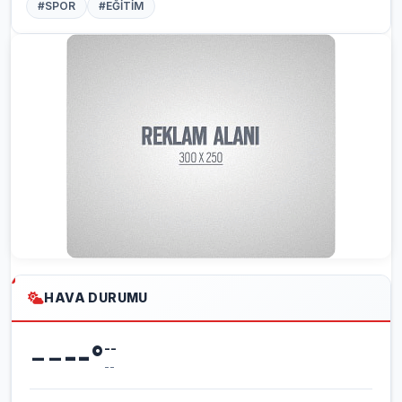
#SPOR
#EĞİTİM
HAVA DURUMU
--
--
°
--
--