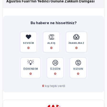
Ağustos Fuarı’nın Yedinci Gününe Zakkum Damgası
Bu habere ne hissettiniz?
❤️
👏
😱
SEVDİM
ALKIŞ
İNANILMAZ
0
0
0
💡
😢
😡
ÖĞRENDİM
ÜZGÜN
KIZGIN
0
0
0
0
kişi tepki verdi