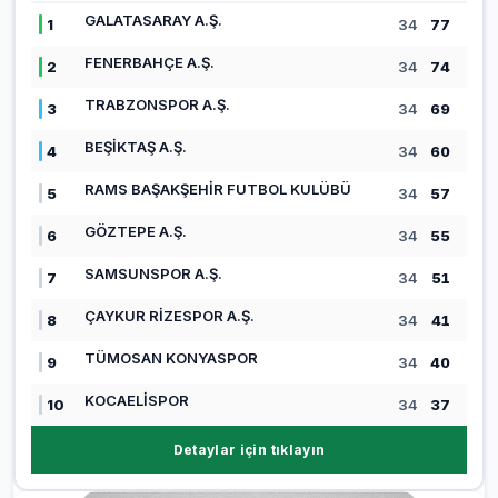
GALATASARAY A.Ş.
1
34
77
FENERBAHÇE A.Ş.
2
34
74
TRABZONSPOR A.Ş.
3
34
69
BEŞİKTAŞ A.Ş.
4
34
60
RAMS BAŞAKŞEHİR FUTBOL KULÜBÜ
5
34
57
GÖZTEPE A.Ş.
6
34
55
SAMSUNSPOR A.Ş.
7
34
51
ÇAYKUR RİZESPOR A.Ş.
8
34
41
TÜMOSAN KONYASPOR
9
34
40
KOCAELİSPOR
10
34
37
Detaylar için tıklayın