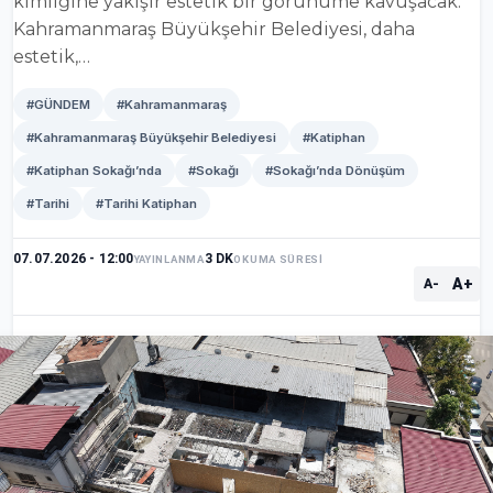
kimliğine yakışır estetik bir görünüme kavuşacak.
Kahramanmaraş Büyükşehir Belediyesi, daha
estetik,…
#GÜNDEM
#Kahramanmaraş
#Kahramanmaraş Büyükşehir Belediyesi
#Katiphan
#Katiphan Sokağı’nda
#Sokağı
#Sokağı’nda Dönüşüm
#Tarihi
#Tarihi Katiphan
07.07.2026 - 12:00
3 DK
YAYINLANMA
OKUMA SÜRESİ
A+
A-