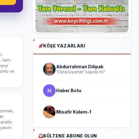
KÖŞE YAZARLARI
n,
 Sert,
 şeyi
Abdurrahman Dilipak
üntü ve
“Dijital kıyamet“ kapıda mı?
H
Haber Botu
görmek,
Misafir Kalem-1
de
arettir.
yasini
BÜLTENE ABONE OLUN