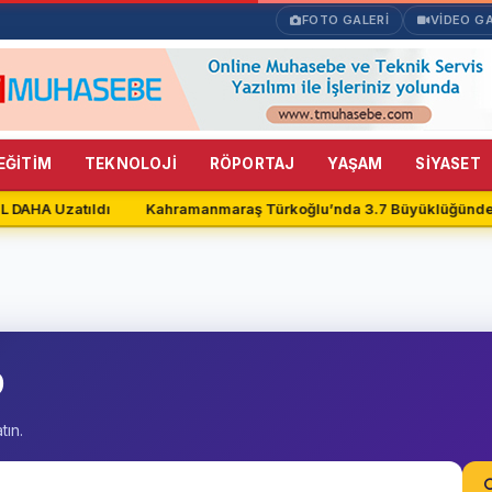
FOTO GALERİ
VİDEO GA
EĞİTİM
TEKNOLOJİ
RÖPORTAJ
YAŞAM
SİYASET
 DAHA Uzatıldı
Kahramanmaraş Türkoğlu’nda 3.7 Büyüklüğünde
9
ın.