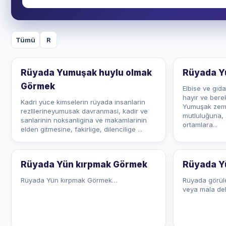
Tümü
R
Rüyada Yumuşak huylu olmak
Rüyada Y
Görmek
Elbise ve gıd
hayır ve bere
Kadri yüce kimselerin rüyada insanlarin
Yumuşak zemin
rezlllerineyumusak davranmasi, kadir ve
mutluluğuna, 
sanlarinin noksanligina ve makamlarinin
ortamlara...
elden gitmesine, fakirlige, dilencilige ...
Rüyada Yün kırpmak Görmek
Rüyada Y
Rüyada Yün kırpmak Görmek…
Rüyada görüle
veya mala del