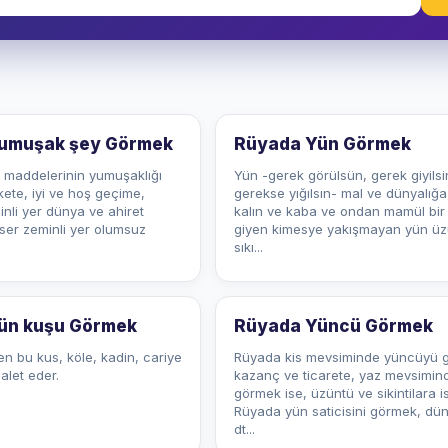
umuşak şey Görmek
Rüyada Yün Görmek
a maddelerinin yumuşaklığı
Yün -gerek görülsün, gerek giyilsi
kete, iyi ve hoş geçime,
gerekse yığılsın- mal ve dünyalığa,
li yer dünya ve ahiret
kalın ve kaba ve ondan mamül bir
ser zeminli yer olumsuz
giyen kimesye yakışmayan yün üz
sıkı...
ün kuşu Görmek
Rüyada Yüncü Görmek
n bu kus, köle, kadin, cariye
Rüyada kis mevsiminde yüncüyü 
alet eder.
kazanç ve ticarete, yaz mevsimin
görmek ise, üzüntü ve sikintilara is
Rüyada yün saticisini görmek, dün
dt...