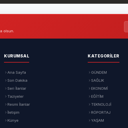
a olsun.
KURUMSAL
KATEGORILER
Ana Sayfa
GÜNDEM
Son Dakika
SAĞLIK
Seri İlanlar
EKONOMİ
Taziyeler
EĞİTİM
Resmi İlanlar
TEKNOLOJİ
İletişim
RÖPORTAJ
Künye
YAŞAM