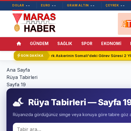
--
--
--
--
DOLAR
EURO
GRAM ALTIN
ÇEYREK
GÜNDEM
SAĞLIK
SPOR
EKONOMİ
Türk Askerinin Somali'deki Görev Süresi 2 YIL
SON DAKİKA
Ana Sayfa
Rüya Tabirleri
Sayfa 19
Rüya Tabirleri — Sayfa 1
Rüyanızda gördüğünüz simge veya konuya göre tabire göz at