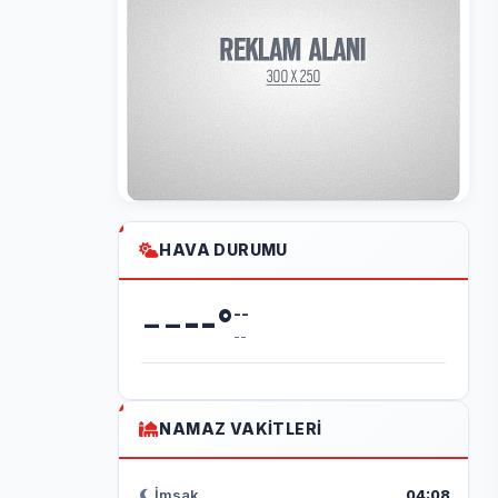
HAVA DURUMU
--
--
°
--
--
NAMAZ VAKITLERI
İmsak
04:08