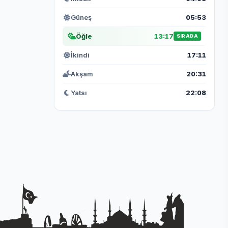
Güneş
05:53
Öğle
13:17
SIRADA
İkindi
17:11
Akşam
20:31
Yatsı
22:08