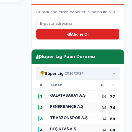
Günlük öne çıkan haberleri e-posta ile alın.
Abone Ol
Süper Lig Puan Durumu
Süper Lig
2026/2027
#
TAKIM
O
P
GALATASARAY A.Ş.
1
34
77
FENERBAHÇE A.Ş.
2
34
74
TRABZONSPOR A.Ş.
3
34
69
BEŞİKTAŞ A.Ş.
4
34
60