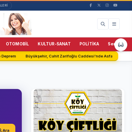
LERİ
OTOMOBİL
KULTUR-SANAT
POLİTİKA
Servisler
 Deprem
Büyükşehir, Cahit Zarifoğlu Caddesi’nde Asfalt Serimine 
Ara