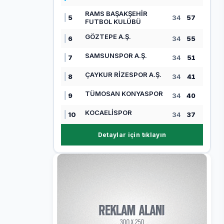
RAMS BAŞAKŞEHİR
5
34
57
FUTBOL KULÜBÜ
GÖZTEPE A.Ş.
6
34
55
SAMSUNSPOR A.Ş.
7
34
51
ÇAYKUR RİZESPOR A.Ş.
8
34
41
TÜMOSAN KONYASPOR
9
34
40
KOCAELİSPOR
10
34
37
Detaylar için tıklayın