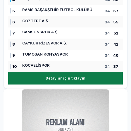
RAMS BAŞAKŞEHİR FUTBOL KULÜBÜ
5
34
57
GÖZTEPE A.Ş.
6
34
55
SAMSUNSPOR A.Ş.
7
34
51
ÇAYKUR RİZESPOR A.Ş.
8
34
41
TÜMOSAN KONYASPOR
9
34
40
KOCAELİSPOR
10
34
37
Detaylar için tıklayın