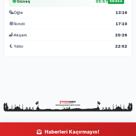
Güneş
05:57
SIRADA
Öğle
13:16
İkindi
17:10
Akşam
20:26
Yatsı
22:02
Haberleri Kaçırmayın!