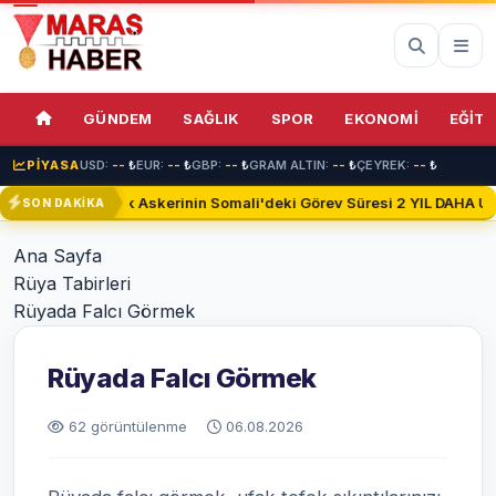
GÜNDEM
SAĞLIK
SPOR
EKONOMİ
EĞİTİ
PİYASA
USD:
--
₺
EUR:
--
₺
GBP:
--
₺
GRAM ALTIN:
--
₺
ÇEYREK:
--
₺
Türk Askerinin Somali'deki Görev Süresi 2 YIL DAHA Uza
SON DAKİKA
Ana Sayfa
Rüya Tabirleri
Rüyada Falcı Görmek
Rüyada Falcı Görmek
62 görüntülenme
06.08.2026