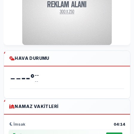
HAVA DURUMU
--
--
°
--
--
NAMAZ VAKITLERI
İmsak
04:14