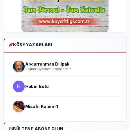
KÖŞE YAZARLARI
Abdurrahman Dilipak
“Dijital kıyamet“ kapıda mı?
H
Haber Botu
Misafir Kalem-1
BÜLTENE ABONE OLUN