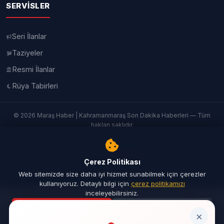
SERVISLER
Seri İlanlar
Taziyeler
Resmi İlanlar
Rüya Tabirleri
© 2026 Maraş Haber | Kahramanmaraş Son Dakika Haberleri — Tüm
hakları saklıdır.
Bu sitede yayınlanan haber, yazı, fotoğraf ve videoların her hakkı saklıdır. |
İletişim
|
Künye
Yazılım:
TurkbimSoft
Çerez Politikası
Web sitemizde size daha iyi hizmet sunabilmek için çerezler
kullanıyoruz. Detaylı bilgi için
çerez politikamızı
inceleyebilirsiniz.
Kabul Ediyorum
Reddet
Ana Sayfa
Son Dakika
Ara
Menü
×