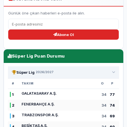
Günlük öne çıkan haberleri e-posta ile alın.
Abone Ol
Süper Lig Puan Durumu
Süper Lig
2026/2027
#
TAKIM
O
P
GALATASARAY A.Ş.
1
34
77
FENERBAHÇE A.Ş.
2
34
74
TRABZONSPOR A.Ş.
3
34
69
BEŞİKTAŞ A.Ş.
4
34
60