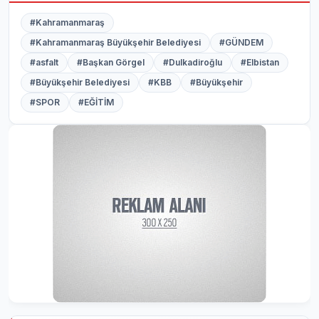
#Kahramanmaraş
#Kahramanmaraş Büyükşehir Belediyesi
#GÜNDEM
#asfalt
#Başkan Görgel
#Dulkadiroğlu
#Elbistan
#Büyükşehir Belediyesi
#KBB
#Büyükşehir
#SPOR
#EĞİTİM