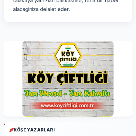
falakaya yatiri-lan baskasi ise, fena bir haber
alacaginiza delalet eder.
KÖŞE YAZARLARI