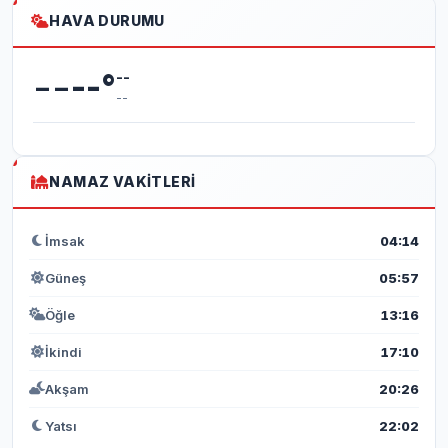
HAVA DURUMU
--
--
°
--
--
NAMAZ VAKITLERI
İmsak
04:14
Güneş
05:57
Öğle
13:16
İkindi
17:10
Akşam
20:26
Yatsı
22:02