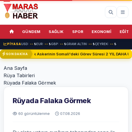
GÜNDEM
SAĞLIK
SPOR
EKONOMİ
EĞİTİ
PİYASA
USD:
--
₺
EUR:
--
₺
GBP:
--
₺
GRAM ALTIN:
--
₺
ÇEYREK:
--
₺
Türk Askerinin Somali'deki Görev Süresi 2 YIL DAHA Uza
SON DAKİKA
Ana Sayfa
Rüya Tabirleri
Rüyada Falaka Görmek
Rüyada Falaka Görmek
60 görüntülenme
07.08.2026