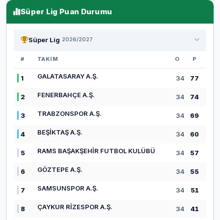
Süper Lig Puan Durumu
Süper Lig
2026/2027
#
TAKIM
O
P
GALATASARAY A.Ş.
1
34
77
FENERBAHÇE A.Ş.
2
34
74
TRABZONSPOR A.Ş.
3
34
69
BEŞİKTAŞ A.Ş.
4
34
60
RAMS BAŞAKŞEHİR FUTBOL KULÜBÜ
5
34
57
GÖZTEPE A.Ş.
6
34
55
SAMSUNSPOR A.Ş.
7
34
51
ÇAYKUR RİZESPOR A.Ş.
8
34
41