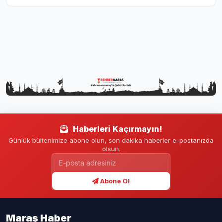
Haberleri Kaçırmayın!
Günlük bültenimize abone olun, son dakika haberler e-postanızda
olsun.
Abone Ol
Maraş Haber