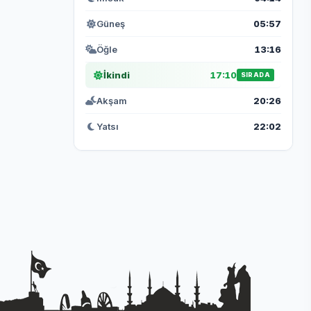
Güneş
05:57
Öğle
13:16
İkindi
17:10
SIRADA
Akşam
20:26
Yatsı
22:02