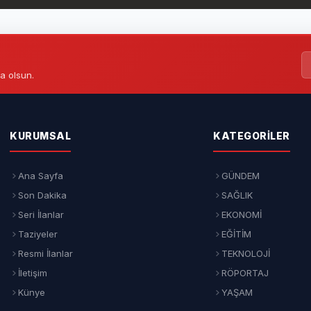
a olsun.
KURUMSAL
KATEGORILER
Ana Sayfa
GÜNDEM
Son Dakika
SAĞLIK
Seri İlanlar
EKONOMİ
Taziyeler
EĞİTİM
Resmi İlanlar
TEKNOLOJİ
İletişim
RÖPORTAJ
Künye
YAŞAM