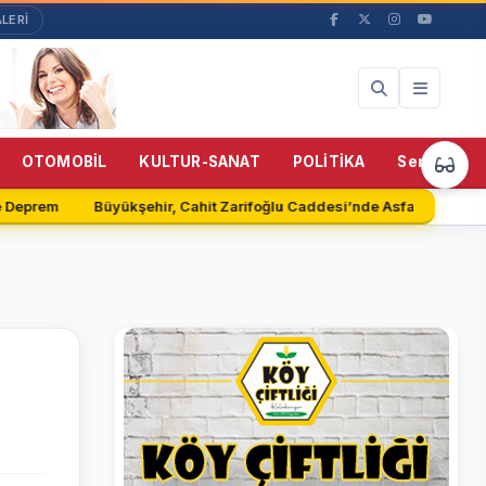
LERİ
OTOMOBİL
KULTUR-SANAT
POLİTİKA
Servisler
 Deprem
Büyükşehir, Cahit Zarifoğlu Caddesi’nde Asfalt Serimine