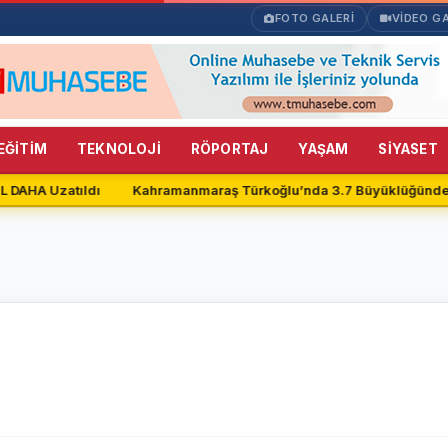
FOTO GALERİ
VİDEO GA
EĞİTİM
TEKNOLOJİ
RÖPORTAJ
YAŞAM
SİYASET
 DAHA Uzatıldı
Kahramanmaraş Türkoğlu’nda 3.7 Büyüklüğünde