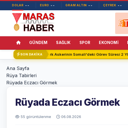
--
--
--
--
DOLAR
EURO
GRAM ALTIN
ÇEYREK
GÜNDEM
SAĞLIK
SPOR
EKONOMİ
Türk Askerinin Somali'deki Görev Süresi 2 YIL
SON DAKİKA
Ana Sayfa
Rüya Tabirleri
Rüyada Eczacı Görmek
Rüyada Eczacı Görmek
55 görüntülenme
06.08.2026