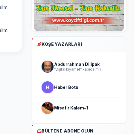
alim
alim
KÖŞE YAZARLARI
Abdurrahman Dilipak
“Dijital kıyamet“ kapıda mı?
H
Haber Botu
Misafir Kalem-1
BÜLTENE ABONE OLUN