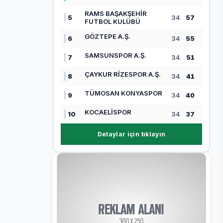
RAMS BAŞAKŞEHİR
5
34
57
FUTBOL KULÜBÜ
GÖZTEPE A.Ş.
6
34
55
SAMSUNSPOR A.Ş.
7
34
51
ÇAYKUR RİZESPOR A.Ş.
8
34
41
TÜMOSAN KONYASPOR
9
34
40
KOCAELİSPOR
10
34
37
Detaylar için tıklayın