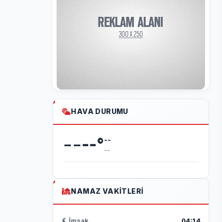
HAVA DURUMU
--
--
°
--
--
NAMAZ VAKITLERI
İmsak
04:14