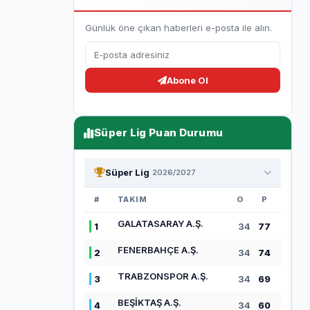
Günlük öne çıkan haberleri e-posta ile alın.
Abone Ol
Süper Lig Puan Durumu
Süper Lig
2026/2027
#
TAKIM
O
P
GALATASARAY A.Ş.
1
34
77
FENERBAHÇE A.Ş.
2
34
74
TRABZONSPOR A.Ş.
3
34
69
BEŞİKTAŞ A.Ş.
4
34
60