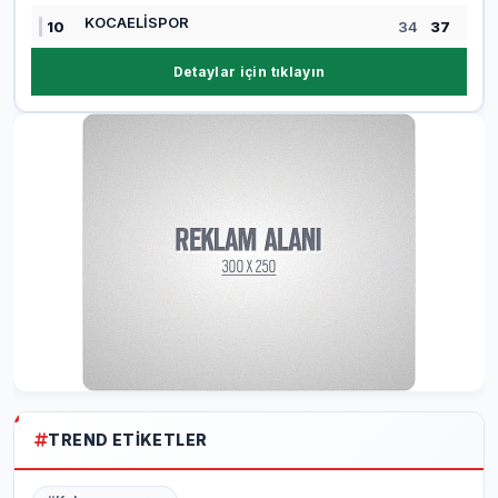
KOCAELİSPOR
10
34
37
Detaylar için tıklayın
TREND ETIKETLER