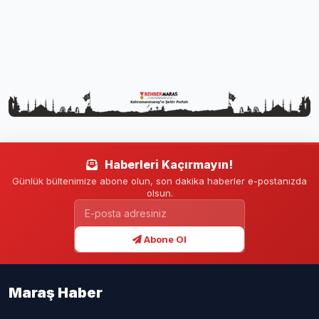
Haberleri Kaçırmayın!
Günlük bültenimize abone olun, son dakika haberler e-postanızda
olsun.
Abone Ol
Maraş Haber