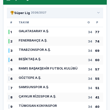
Süper Lig
2026/2027
#
TAKIM
O
P
GALATASARAY A.Ş.
1
34
77
FENERBAHÇE A.Ş.
2
34
74
TRABZONSPOR A.Ş.
3
34
69
BEŞİKTAŞ A.Ş.
4
34
60
RAMS BAŞAKŞEHİR FUTBOL KULÜBÜ
5
34
57
GÖZTEPE A.Ş.
6
34
55
SAMSUNSPOR A.Ş.
7
34
51
ÇAYKUR RİZESPOR A.Ş.
8
34
41
TÜMOSAN KONYASPOR
9
34
40