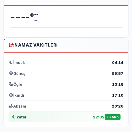
--
--
°
--
--
NAMAZ VAKITLERI
İmsak
04:14
Güneş
05:57
Öğle
13:16
İkindi
17:10
Akşam
20:26
Yatsı
22:02
SIRADA