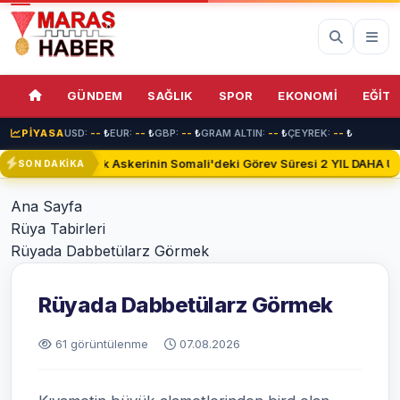
GÜNDEM
SAĞLIK
SPOR
EKONOMİ
EĞİTİ
PİYASA
USD:
--
₺
EUR:
--
₺
GBP:
--
₺
GRAM ALTIN:
--
₺
ÇEYREK:
--
₺
Türk Askerinin Somali'deki Görev Süresi 2 YIL DAHA Uza
SON DAKİKA
Ana Sayfa
Rüya Tabirleri
Rüyada Dabbetülarz Görmek
Rüyada Dabbetülarz Görmek
61 görüntülenme
07.08.2026