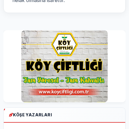
helak olmasina isarettir.
KÖŞE YAZARLARI