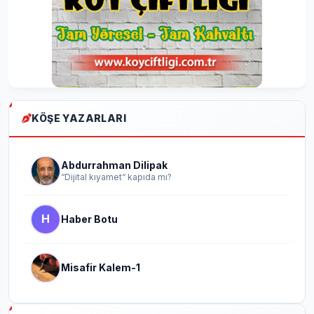
KÖŞE YAZARLARI
Abdurrahman Dilipak
“Dijital kıyamet“ kapıda mı?
H
Haber Botu
Misafir Kalem-1