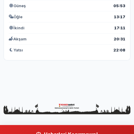
Güneş
05:53
Öğle
13:17
İkindi
17:11
Akşam
20:31
Yatsı
22:08