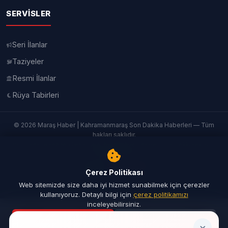
SERVISLER
Seri İlanlar
Taziyeler
Resmi İlanlar
Rüya Tabirleri
© 2026 Maraş Haber | Kahramanmaraş Son Dakika Haberleri — Tüm
hakları saklıdır.
Bu sitede yayınlanan haber, yazı, fotoğraf ve videoların her hakkı saklıdır. |
İletişim
|
Künye
Yazılım:
TurkbimSoft
Çerez Politikası
Web sitemizde size daha iyi hizmet sunabilmek için çerezler
kullanıyoruz. Detaylı bilgi için
çerez politikamızı
inceleyebilirsiniz.
Kabul Ediyorum
Reddet
Ana Sayfa
Son Dakika
Ara
Menü
×