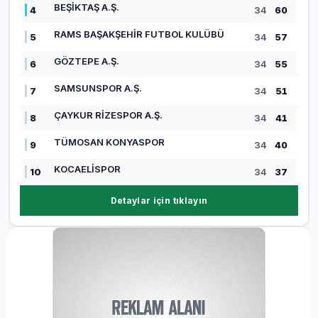
BEŞİKTAŞ A.Ş.
4
34
60
RAMS BAŞAKŞEHİR FUTBOL KULÜBÜ
5
34
57
GÖZTEPE A.Ş.
6
34
55
SAMSUNSPOR A.Ş.
7
34
51
ÇAYKUR RİZESPOR A.Ş.
8
34
41
TÜMOSAN KONYASPOR
9
34
40
KOCAELİSPOR
10
34
37
Detaylar için tıklayın