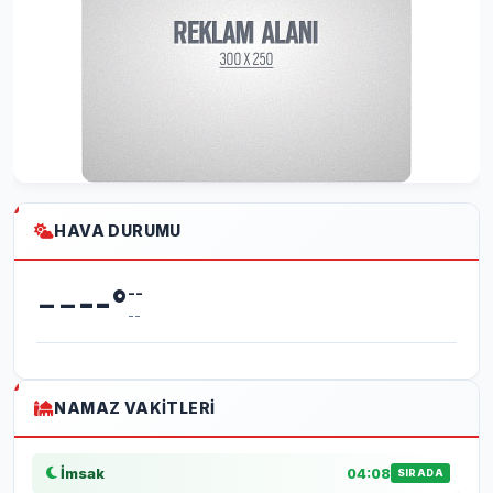
HAVA DURUMU
--
--
°
--
--
NAMAZ VAKITLERI
İmsak
04:08
SIRADA