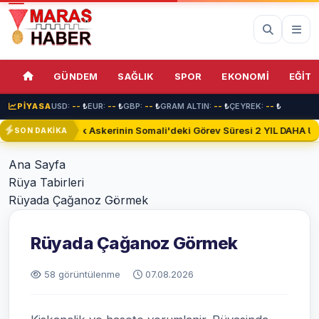
GÜNDEM
SAĞLIK
SPOR
EKONOMİ
EĞİTİ
PİYASA
USD:
--
₺
EUR:
--
₺
GBP:
--
₺
GRAM ALTIN:
--
₺
ÇEYREK:
--
₺
Türk Askerinin Somali'deki Görev Süresi 2 YIL DAHA Uza
SON DAKİKA
Ana Sayfa
Rüya Tabirleri
Rüyada Çağanoz Görmek
Rüyada Çağanoz Görmek
58 görüntülenme
07.08.2026