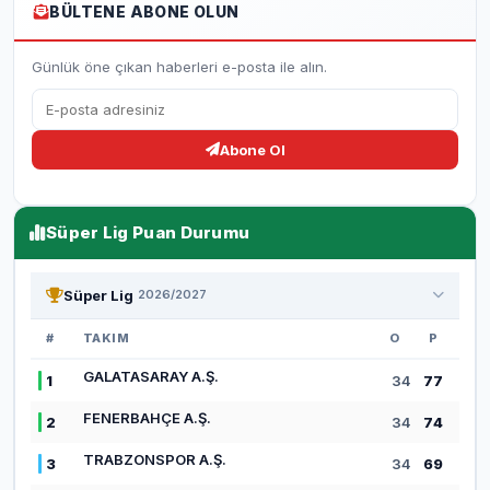
BÜLTENE ABONE OLUN
Günlük öne çıkan haberleri e-posta ile alın.
Abone Ol
Süper Lig Puan Durumu
Süper Lig
2026/2027
#
TAKIM
O
P
GALATASARAY A.Ş.
1
34
77
FENERBAHÇE A.Ş.
2
34
74
TRABZONSPOR A.Ş.
3
34
69