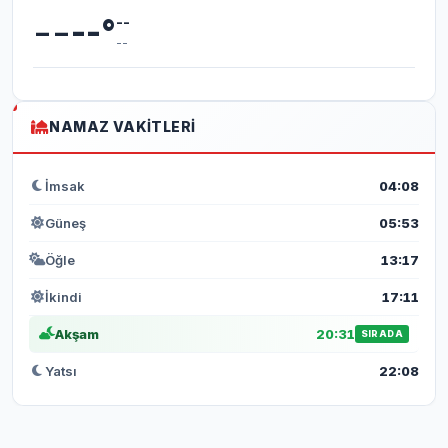
--
--
°
--
--
NAMAZ VAKITLERI
İmsak
04:08
Güneş
05:53
Öğle
13:17
İkindi
17:11
Akşam
20:31
SIRADA
Yatsı
22:08