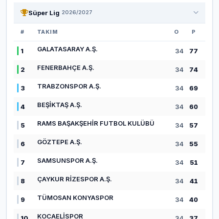
Süper Lig
2026/2027
#
TAKIM
O
P
GALATASARAY A.Ş.
1
34
77
FENERBAHÇE A.Ş.
2
34
74
TRABZONSPOR A.Ş.
3
34
69
BEŞİKTAŞ A.Ş.
4
34
60
RAMS BAŞAKŞEHİR FUTBOL KULÜBÜ
5
34
57
GÖZTEPE A.Ş.
6
34
55
SAMSUNSPOR A.Ş.
7
34
51
ÇAYKUR RİZESPOR A.Ş.
8
34
41
TÜMOSAN KONYASPOR
9
34
40
KOCAELİSPOR
10
34
37