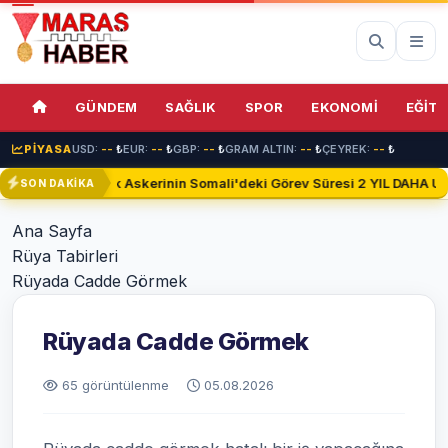
GÜNDEM
SAĞLIK
SPOR
EKONOMİ
EĞİTİ
PİYASA
USD:
--
₺
EUR:
--
₺
GBP:
--
₺
GRAM ALTIN:
--
₺
ÇEYREK:
--
₺
Türk Askerinin Somali'deki Görev Süresi 2 YIL DAHA Uza
SON DAKİKA
Ana Sayfa
Rüya Tabirleri
Rüyada Cadde Görmek
Rüyada Cadde Görmek
65 görüntülenme
05.08.2026