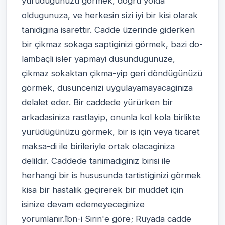
yürüdügünüzü görmek, dogru yolda
oldugunuza, ve herkesin sizi iyi bir kisi olarak
tanidigina isarettir. Cadde üzerinde giderken
bir çikmaz sokaga saptiginizi görmek, bazi do-
lambaçli isler yapmayi düsündügünüze,
çikmaz sokaktan çikma-yip geri döndügünüzü
görmek, düsüncenizi uygulayamayacaginiza
delalet eder. Bir caddede yürürken bir
arkadasiniza rastlayip, onunla kol kola birlikte
yürüdügünüzü görmek, bir is için veya ticaret
maksa-di ile birileriyle ortak olacaginiza
delildir. Caddede tanimadiginiz birisi ile
herhangi bir is hususunda tartistiginizi görmek
kisa bir hastalik geçirerek bir müddet için
isinize devam edemeyeceginize
yorumlanir.îbn-i Sirin'e göre; Rüyada cadde