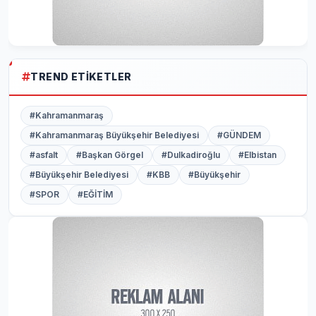
TREND ETIKETLER
#Kahramanmaraş
#Kahramanmaraş Büyükşehir Belediyesi
#GÜNDEM
#asfalt
#Başkan Görgel
#Dulkadiroğlu
#Elbistan
#Büyükşehir Belediyesi
#KBB
#Büyükşehir
#SPOR
#EĞİTİM