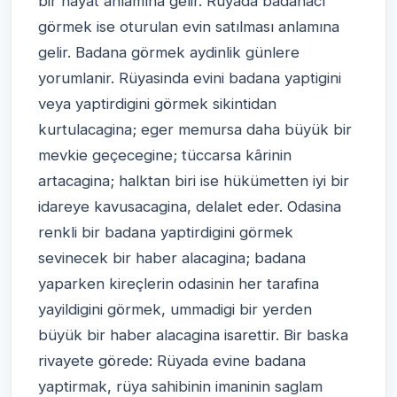
bir hayat anlamına gelir. Rüyada badanacı
görmek ise oturulan evin satılması anlamına
gelir. Badana görmek aydinlik günlere
yorumlanir. Rüyasinda evini badana yaptigini
veya yaptirdigini görmek sikintidan
kurtulacagina; eger memursa daha büyük bir
mevkie geçecegine; tüccarsa kârinin
artacagina; halktan biri ise hükümetten iyi bir
idareye kavusacagina, delalet eder. Odasina
renkli bir badana yaptirdigini görmek
sevinecek bir haber alacagina; badana
yaparken kireçlerin odasinin her tarafina
yayildigini görmek, ummadigi bir yerden
büyük bir haber alacagina isarettir. Bir baska
rivayete görede: Rüyada evine badana
yaptirmak, rüya sahibinin imaninin saglam