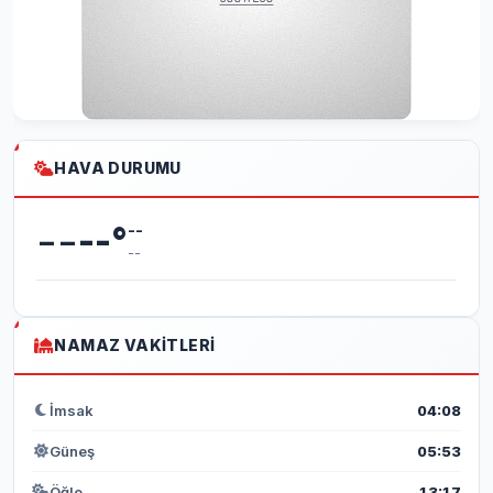
HAVA DURUMU
--
--
°
--
--
NAMAZ VAKITLERI
İmsak
04:08
Güneş
05:53
Öğle
13:17