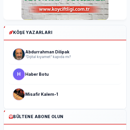
KÖŞE YAZARLARI
Abdurrahman Dilipak
“Dijital kıyamet“ kapıda mı?
H
Haber Botu
Misafir Kalem-1
BÜLTENE ABONE OLUN