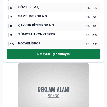
GÖZTEPE A.Ş.
6
34
55
SAMSUNSPOR A.Ş.
7
34
51
ÇAYKUR RİZESPOR A.Ş.
8
34
41
TÜMOSAN KONYASPOR
9
34
40
KOCAELİSPOR
10
34
37
Detaylar için tıklayın