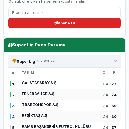
Günlük öne çıkan haberleri e-posta ile alın.
Abone Ol
Süper Lig Puan Durumu
Süper Lig
2026/2027
#
TAKIM
O
P
GALATASARAY A.Ş.
1
34
77
FENERBAHÇE A.Ş.
2
34
74
TRABZONSPOR A.Ş.
3
34
69
BEŞİKTAŞ A.Ş.
4
34
60
RAMS BAŞAKŞEHİR FUTBOL KULÜBÜ
5
34
57