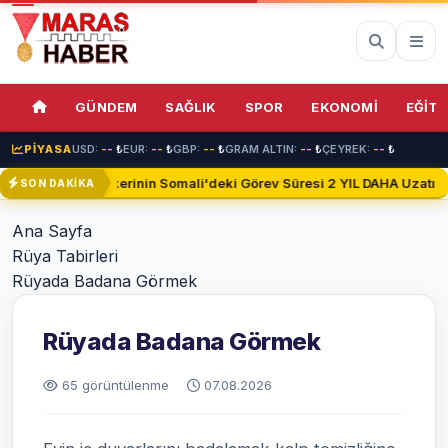
GÜNDEM
SAĞLIK
SPOR
EKONOMİ
EĞİTİ
PİYASA
USD:
--
₺
EUR:
--
₺
GBP:
--
₺
GRAM ALTIN:
--
₺
ÇEYREK:
--
₺
Türk Askerinin Somali'deki Görev Süresi 2 YIL DAHA Uzatıldı
SON DAKİKA
Ana Sayfa
Rüya Tabirleri
Rüyada Badana Görmek
Rüyada Badana Görmek
65 görüntülenme
07.08.2026