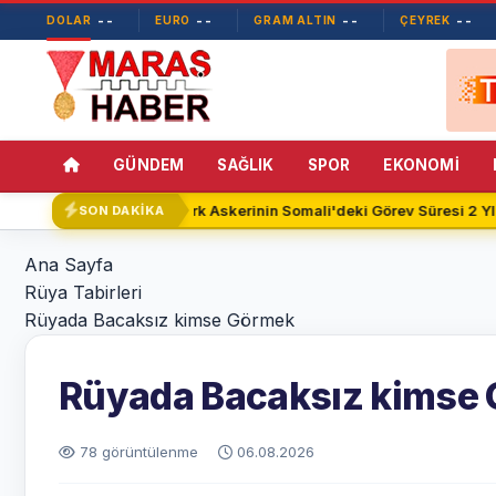
--
--
--
--
DOLAR
EURO
GRAM ALTIN
ÇEYREK
GÜNDEM
SAĞLIK
SPOR
EKONOMİ
Türk Askerinin Somali'deki Görev Süresi 2 YIL
SON DAKİKA
Ana Sayfa
Rüya Tabirleri
Rüyada Bacaksız kimse Görmek
Rüyada Bacaksız kimse
78 görüntülenme
06.08.2026