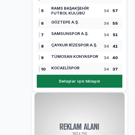
RAMS BAŞAKŞEHİR
5
34
57
FUTBOL KULÜBÜ
GÖZTEPE A.Ş.
6
34
55
SAMSUNSPOR A.Ş.
7
34
51
ÇAYKUR RİZESPOR A.Ş.
8
34
41
TÜMOSAN KONYASPOR
9
34
40
KOCAELİSPOR
10
34
37
Detaylar için tıklayın