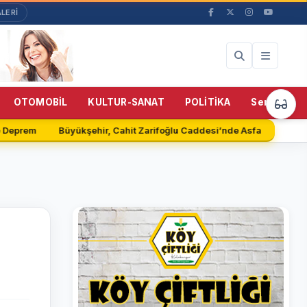
LERİ
OTOMOBİL
KULTUR-SANAT
POLİTİKA
Servisler
 Deprem
Büyükşehir, Cahit Zarifoğlu Caddesi’nde Asfalt Serimine 