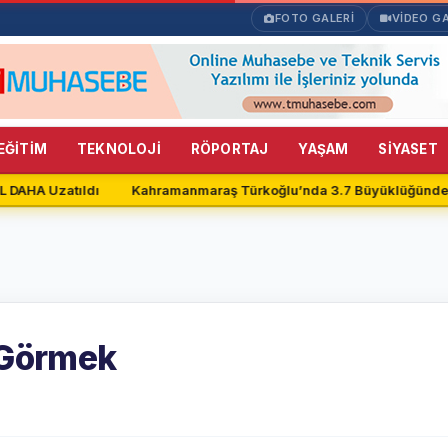
FOTO GALERİ
VİDEO GA
EĞİTİM
TEKNOLOJİ
RÖPORTAJ
YAŞAM
SİYASET
 DAHA Uzatıldı
Kahramanmaraş Türkoğlu’nda 3.7 Büyüklüğünde
 Görmek