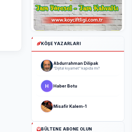
KÖŞE YAZARLARI
Abdurrahman Dilipak
“Dijital kıyamet“ kapıda mı?
H
Haber Botu
Misafir Kalem-1
BÜLTENE ABONE OLUN