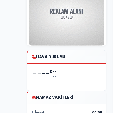
HAVA DURUMU
--
--
°
--
--
NAMAZ VAKITLERI
İmsak
04:08