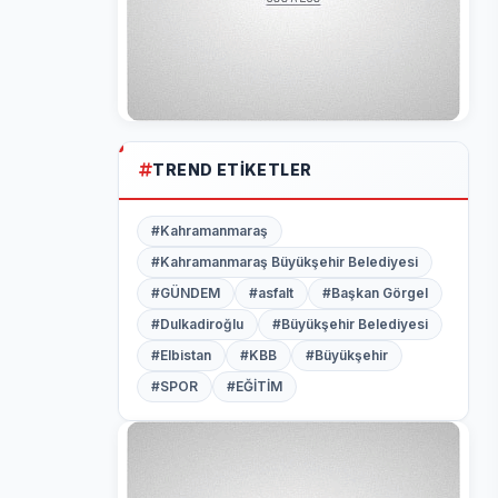
TREND ETIKETLER
#Kahramanmaraş
#Kahramanmaraş Büyükşehir Belediyesi
#GÜNDEM
#asfalt
#Başkan Görgel
#Dulkadiroğlu
#Büyükşehir Belediyesi
#Elbistan
#KBB
#Büyükşehir
#SPOR
#EĞİTİM