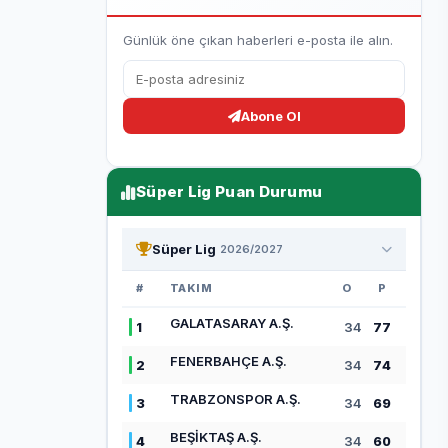
Günlük öne çıkan haberleri e-posta ile alın.
Abone Ol
Süper Lig Puan Durumu
Süper Lig
2026/2027
#
TAKIM
O
P
GALATASARAY A.Ş.
1
34
77
FENERBAHÇE A.Ş.
2
34
74
TRABZONSPOR A.Ş.
3
34
69
BEŞİKTAŞ A.Ş.
4
34
60