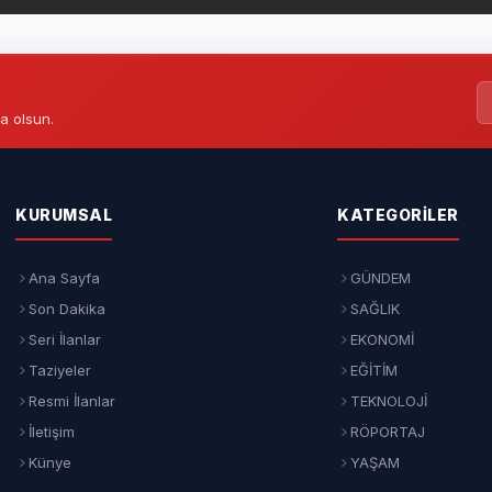
a olsun.
KURUMSAL
KATEGORILER
Ana Sayfa
GÜNDEM
Son Dakika
SAĞLIK
Seri İlanlar
EKONOMİ
Taziyeler
EĞİTİM
Resmi İlanlar
TEKNOLOJİ
İletişim
RÖPORTAJ
Künye
YAŞAM