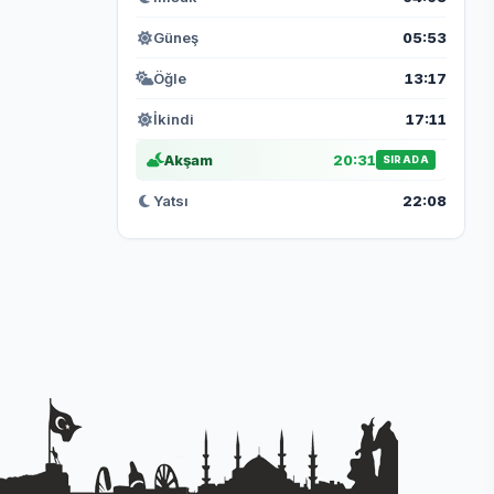
Güneş
05:53
Öğle
13:17
İkindi
17:11
Akşam
20:31
SIRADA
Yatsı
22:08