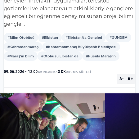
deneyler, interaktif uygulamalar, teleskop
gözlemleri ve planetaryum etkinlikleriyle gençlere
eğlenceli bir öğrenme deneyimi sunan proje, bilimi
gençle…
#Bilim Otobüsü
#Elbistan
#Elbistan’da Gençleri
#GÜNDEM
#Kahramanmaraş
#Kahramanmaraş Büyükşehir Belediyesi
#Maraş’ın Bilim
#Otobüsü Elbistan’da
#Pusula Maraş’ın
09.06.2026 - 12:00
3 DK
YAYINLANMA
OKUMA SÜRESİ
A+
A-