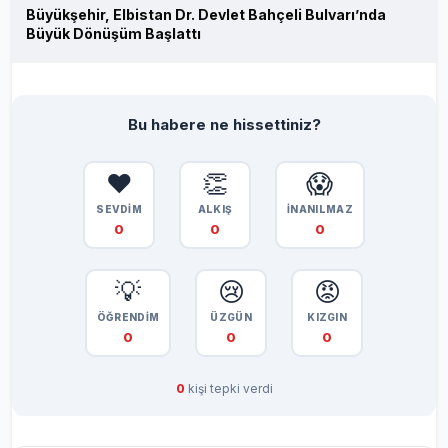
Büyükşehir, Elbistan Dr. Devlet Bahçeli Bulvarı’nda
Büyük Dönüşüm Başlattı
Bu habere ne hissettiniz?
❤️
👏
😱
SEVDİM
ALKIŞ
İNANILMAZ
0
0
0
💡
😢
😡
ÖĞRENDİM
ÜZGÜN
KIZGIN
0
0
0
0
kişi tepki verdi