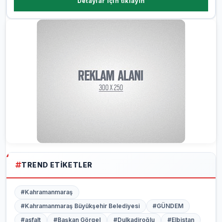
Detaylar için tıklayın
TREND ETIKETLER
#Kahramanmaraş
#Kahramanmaraş Büyükşehir Belediyesi
#GÜNDEM
#asfalt
#Başkan Görgel
#Dulkadiroğlu
#Elbistan