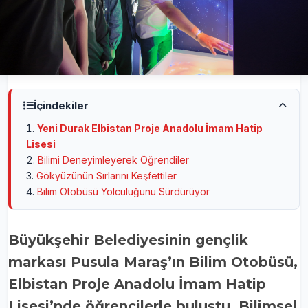
İçindekiler
Yeni Durak Elbistan Proje Anadolu İmam Hatip
Lisesi
Bilimi Deneyimleyerek Öğrendiler
Gökyüzünün Sırlarını Keşfettiler
Bilim Otobüsü Yolculuğunu Sürdürüyor
Büyükşehir Belediyesinin gençlik
markası Pusula Maraş’ın Bilim Otobüsü,
Elbistan Proje Anadolu İmam Hatip
Lisesi’nde öğrencilerle buluştu. Bilimsel