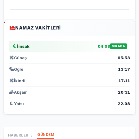
--
NAMAZ VAKITLERI
İmsak
04:08
SIRADA
Güneş
05:53
Öğle
13:17
İkindi
17:11
Akşam
20:31
Yatsı
22:08
GÜNDEM
HABERLER