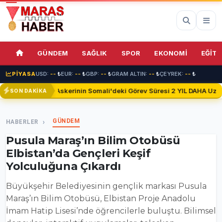
70%
GÜNDEM
SAĞLIK
SPOR
EKONOMİ
EĞİTİ
PİYASA
USD:
--
₺
EUR:
--
₺
GBP:
--
₺
GRAM ALTIN:
--
₺
ÇEYREK:
--
₺
Türk Askerinin Somali'deki Görev Süresi 2 YIL DAHA Uzatıl
SON DAKİKA
GÜNDEM
HABERLER
Pusula Maraş’ın Bilim Otobüsü
Elbistan’da Gençleri Keşif
Yolculuğuna Çıkardı
Büyükşehir Belediyesinin gençlik markası Pusula
Maraş’ın Bilim Otobüsü, Elbistan Proje Anadolu
İmam Hatip Lisesi’nde öğrencilerle buluştu. Bilimsel