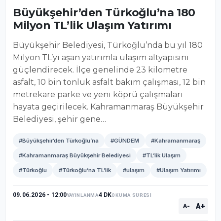
Büyükşehir’den Türkoğlu’na 180
Milyon TL’lik Ulaşım Yatırımı
Büyükşehir Belediyesi, Türkoğlu’nda bu yıl 180
Milyon TL’yi aşan yatırımla ulaşım altyapısını
güçlendirecek. İlçe genelinde 23 kilometre
asfalt, 10 bin tonluk asfalt bakım çalışması, 12 bin
metrekare parke ve yeni köprü çalışmaları
hayata geçirilecek. Kahramanmaraş Büyükşehir
Belediyesi, şehir gene…
#Büyükşehir’den Türkoğlu’na
#GÜNDEM
#Kahramanmaraş
#Kahramanmaraş Büyükşehir Belediyesi
#TL’lik Ulaşım
#Türkoğlu
#Türkoğlu’na TL’lik
#ulaşım
#Ulaşım Yatırımı
09.06.2026 - 12:00
4 DK
YAYINLANMA
OKUMA SÜRESİ
A+
A-