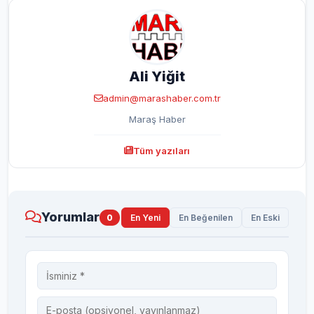
Ali Yiğit
admin@marashaber.com.tr
Maraş Haber
Tüm yazıları
Yorumlar
0
En Yeni
En Beğenilen
En Eski