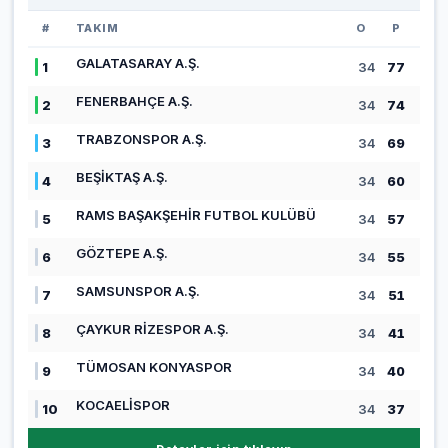
#
TAKIM
O
P
GALATASARAY A.Ş.
1
34
77
FENERBAHÇE A.Ş.
2
34
74
TRABZONSPOR A.Ş.
3
34
69
BEŞİKTAŞ A.Ş.
4
34
60
RAMS BAŞAKŞEHİR FUTBOL KULÜBÜ
5
34
57
GÖZTEPE A.Ş.
6
34
55
SAMSUNSPOR A.Ş.
7
34
51
ÇAYKUR RİZESPOR A.Ş.
8
34
41
TÜMOSAN KONYASPOR
9
34
40
KOCAELİSPOR
10
34
37