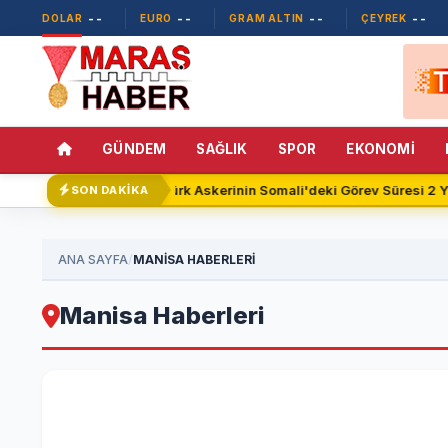
--
--
--
--
DOLAR
EURO
GRAM ALTIN
ÇEYREK
GÜNDEM
SAĞLIK
SPOR
EKONOMİ
Türk Askerinin Somali'deki Görev Süresi 2 Y
SON DAKİKA
/
ANA SAYFA
MANISA HABERLERİ
Manisa Haberleri