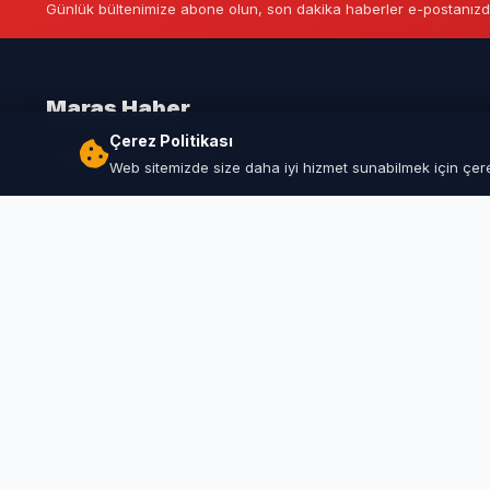
Günlük bültenimize abone olun, son dakika haberler e-postanızd
Maraş Haber
Çerez Politikası
Kahramanmaraş Haberleri
Web sitemizde size daha iyi hizmet sunabilmek için çerez
© 
Bu 