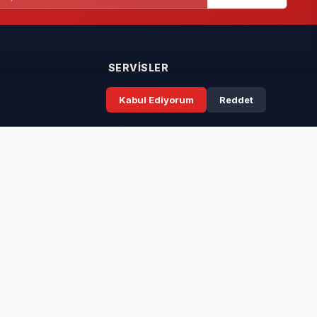
SERVISLER
Kabul Ediyorum
Reddet
Seri İlanlar
Taziyeler
Resmi İlanlar
Rüya Tabirleri
ır.
ünye