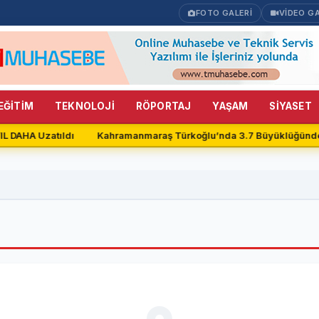
FOTO GALERİ
VİDEO GA
EĞİTİM
TEKNOLOJİ
RÖPORTAJ
YAŞAM
SİYASET
IL DAHA Uzatıldı
Kahramanmaraş Türkoğlu’nda 3.7 Büyüklüğünd