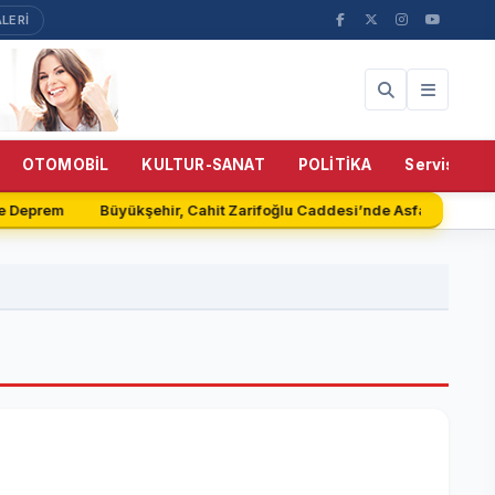
LERİ
OTOMOBİL
KULTUR-SANAT
POLİTİKA
Servisler
e Deprem
Büyükşehir, Cahit Zarifoğlu Caddesi’nde Asfalt Serimin