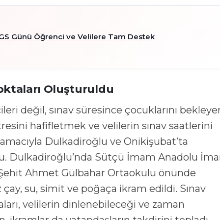
GS Günü Öğrenci ve Velilere Tam Destek
oktaları Oluşturuldu
leri değil, sınav süresince çocuklarını bekleye
resini hafifletmek ve velilerin sınav saatlerini
amacıyla Dulkadiroğlu ve Onikişubat’ta
ldu. Dulkadiroğlu’nda Sütçü İmam Anadolu İm
se Şehit Ahmet Gülbahar Ortaokulu önünde
 çay, su, simit ve poğaça ikram edildi. Sınav
rı, velilerin dinlenebileceği ve zaman