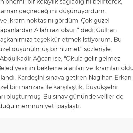
n önemli bir kolaylık sağladığını belirterek,
l zaman geçireceğimi düşünüyordum.
ve ikram noktasını gördüm. Çok güzel
anlardan Allah razı olsun” dedi. Gülhan
l başkanımıza teşekkür etmek istiyorum. Bu
el düşünülmüş bir hizmet” sözleriyle
 Abdülkadir Ağcan ise, “Okula gelir gelmez
ediyesinin bekleme alanları ve ikramları oldu
landı. Kardeşini sınava getiren Nagihan Erkan
el bir manzara ile karşılaştık. Büyükşehir
ı oluşturmuş. Bu sınav gününde veliler de
duğu memnuniyeti paylaştı.