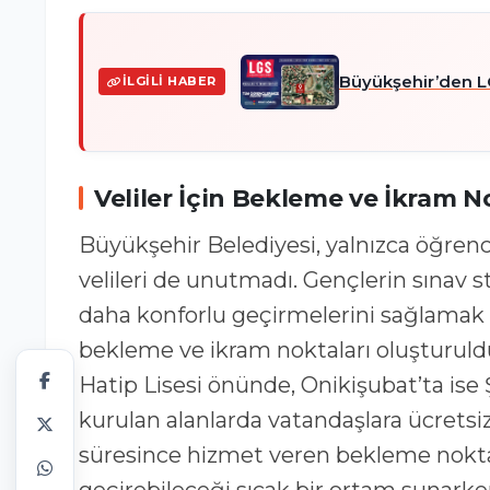
Büyükşehir’den L
İLGILI HABER
Veliler İçin Bekleme ve İkram N
Büyükşehir Belediyesi, yalnızca öğrenci
velileri de unutmadı. Gençlerin sınav st
daha konforlu geçirmelerini sağlamak 
bekleme ve ikram noktaları oluşturu
Hatip Lisesi önünde, Onikişubat’ta i
kurulan alanlarda vatandaşlara ücretsiz
süresince hizmet veren bekleme noktala