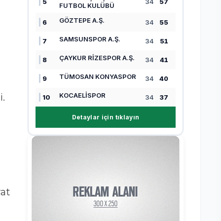
5
34
57
FUTBOL KULÜBÜ
GÖZTEPE A.Ş.
6
34
55
SAMSUNSPOR A.Ş.
7
34
51
ÇAYKUR RİZESPOR A.Ş.
8
34
41
TÜMOSAN KONYASPOR
9
34
40
KOCAELİSPOR
i.
10
34
37
Detaylar için tıklayın
rat