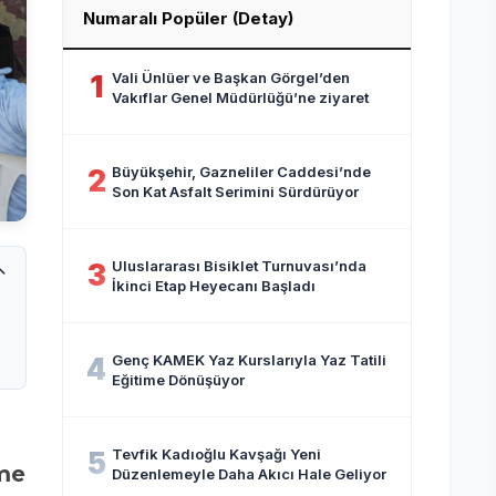
Numaralı Popüler (Detay)
Vali Ünlüer ve Başkan Görgel’den
1
Vakıflar Genel Müdürlüğü’ne ziyaret
Büyükşehir, Gazneliler Caddesi’nde
2
Son Kat Asfalt Serimini Sürdürüyor
Uluslararası Bisiklet Turnuvası’nda
3
İkinci Etap Heyecanı Başladı
Genç KAMEK Yaz Kurslarıyla Yaz Tatili
4
Eğitime Dönüşüyor
Tevfik Kadıoğlu Kavşağı Yeni
5
eme
Düzenlemeyle Daha Akıcı Hale Geliyor