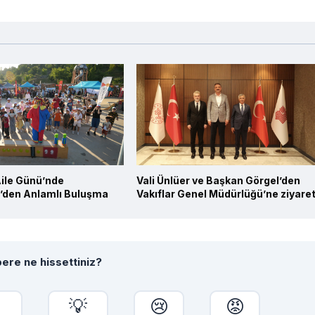
ile Günü’nde
Vali Ünlüer ve Başkan Görgel’den
’den Anlamlı Buluşma
Vakıflar Genel Müdürlüğü’ne ziyare
ere ne hissettiniz?

💡
😢
😡