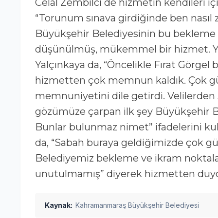
Celal Zembilci de hizmetin kendileri içi
“Torunum sınava girdiğinde ben nası
Büyükşehir Belediyesinin bu bekleme 
düşünülmüş, mükemmel bir hizmet. Yap
Yalçınkaya da, “Öncelikle Fırat Görge
hizmetten çok memnun kaldık. Çok güz
memnuniyetini dile getirdi. Velilerden
gözümüze çarpan ilk şey Büyükşehir Bel
Bunlar bulunmaz nimet” ifadelerini kul
da, “Sabah buraya geldiğimizde çok güz
Belediyemiz bekleme ve ikram noktalar
unutulmamış” diyerek hizmetten duy
Kaynak:
Kahramanmaraş Büyükşehir Belediyesi