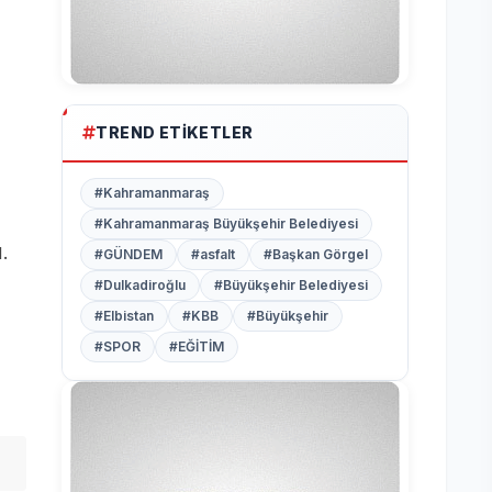
TREND ETIKETLER
#Kahramanmaraş
#Kahramanmaraş Büyükşehir Belediyesi
.
#GÜNDEM
#asfalt
#Başkan Görgel
#Dulkadiroğlu
#Büyükşehir Belediyesi
#Elbistan
#KBB
#Büyükşehir
#SPOR
#EĞİTİM