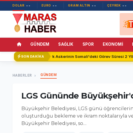
--
--
--
--
DOLAR
EURO
GRAM ALTIN
ÇEYREK
GÜNDEM
SAĞLIK
SPOR
EKONOMİ
Türk Askerinin Somali'deki Görev Süresi 2 YIL 
SON DAKİKA
GÜNDEM
HABERLER
LGS Gününde Büyükşehir'd
Büyükşehir Belediyesi, LGS günü öğrencilerin 
oluşturduğu bekleme ve ikram noktalarıyla ve
Büyükşehir Belediyesi, so…