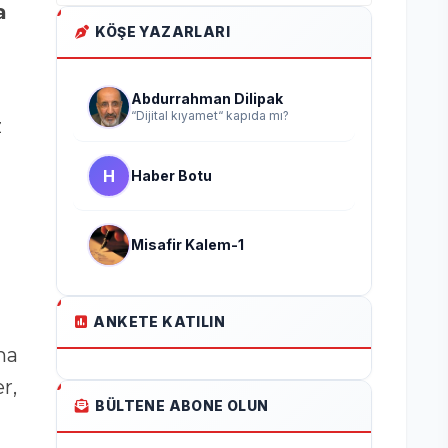
a
KÖŞE YAZARLARI
Abdurrahman Dilipak
“Dijital kıyamet“ kapıda mı?
z
H
Haber Botu
Misafir Kalem-1
ANKETE KATILIN
ma
r,
BÜLTENE ABONE OLUN