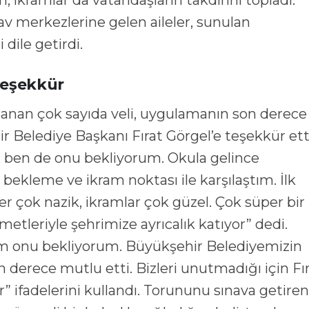
, ikramlar da vatandaşların takdirini topladı.
av merkezlerine gelen aileler, sunulan
ile getirdi.
Teşekkür
anan çok sayıda veli, uygulamanın son derece
 Belediye Başkanı Fırat Görgel’e teşekkür ett
i, ben de onu bekliyorum. Okula gelince
ekleme ve ikram noktası ile karşılaştım. İlk
r çok nazik, ikramlar çok güzel. Çok süper bir
etleriyle şehrimize ayrıcalık katıyor” dedi.
rdim onu bekliyorum. Büyükşehir Belediyemizin
n derece mutlu etti. Bizleri unutmadığı için Fı
 ifadelerini kullandı. Torununu sınava getiren