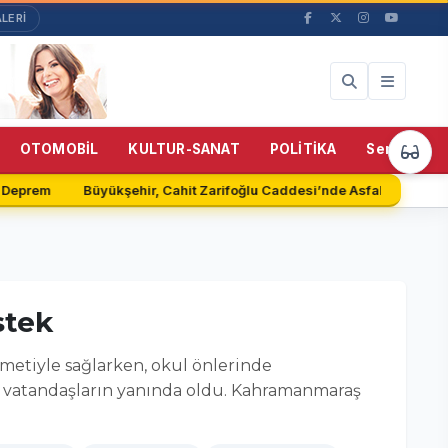
LERİ
51%
OTOMOBİL
KULTUR-SANAT
POLİTİKA
Servisler
Deprem
Büyükşehir, Cahit Zarifoğlu Caddesi’nde Asfalt Serimine B
stek
metiyle sağlarken, okul önlerinde
a vatandaşların yanında oldu. Kahramanmaraş