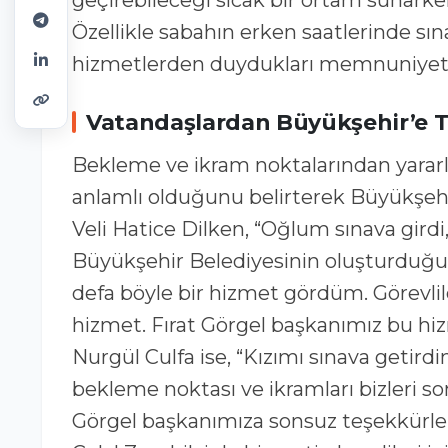
geçirebileceği sıcak bir ortam sunarken
Özellikle sabahın erken saatlerinde sın
hizmetlerden duydukları memnuniyeti d
Vatandaşlardan Büyükşehir’e 
Bekleme ve ikram noktalarından yararl
anlamlı olduğunu belirterek Büyükşehir
Veli Hatice Dilken, “Oğlum sınava gird
Büyükşehir Belediyesinin oluşturduğu b
defa böyle bir hizmet gördüm. Görevlile
hizmet. Fırat Görgel başkanımız bu hizm
Nurgül Culfa ise, “Kızımı sınava geti
bekleme noktası ve ikramları bizleri so
Görgel başkanımıza sonsuz teşekkürler”