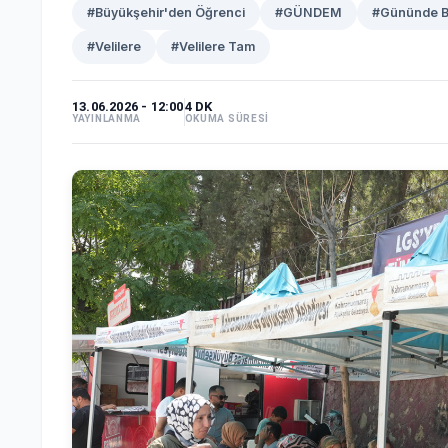
#Büyükşehir'den Öğrenci
#GÜNDEM
#Gününde B
#Velilere
#Velilere Tam
13.06.2026 - 12:00
4 DK
YAYINLANMA
OKUMA SÜRESİ