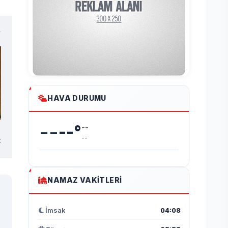
HAVA DURUMU
--
--
°
--
--
t
NAMAZ VAKITLERI
İmsak
04:08