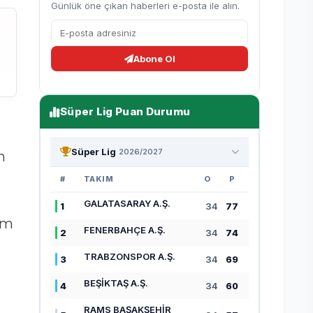
Günlük öne çıkan haberleri e-posta ile alın.
Abone Ol
Süper Lig Puan Durumu
Süper Lig
2026/2027
n
#
TAKIM
O
P
GALATASARAY A.Ş.
1
34
77
am
FENERBAHÇE A.Ş.
2
34
74
TRABZONSPOR A.Ş.
3
34
69
BEŞİKTAŞ A.Ş.
4
34
60
RAMS BAŞAKŞEHİR