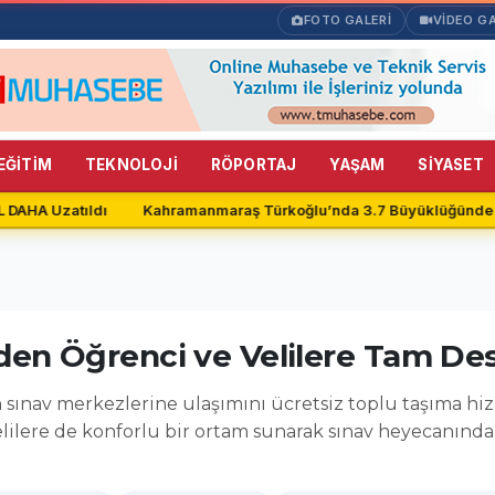
FOTO GALERİ
VİDEO GA
EĞİTİM
TEKNOLOJİ
RÖPORTAJ
YAŞAM
SİYASET
DAHA Uzatıldı
Kahramanmaraş Türkoğlu’nda 3.7 Büyüklüğünde 
en Öğrenci ve Velilere Tam De
sınav merkezlerine ulaşımını ücretsiz toplu taşıma hiz
lilere de konforlu bir ortam sunarak sınav heyecanınd