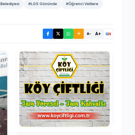
Belediyesi
#LGS Gününde
#Öğrenci Velilere
A+
G
N
A-