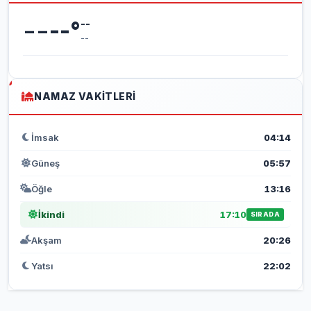
--
--
°
--
--
NAMAZ VAKITLERI
İmsak
04:14
Güneş
05:57
Öğle
13:16
İkindi
17:10
SIRADA
Akşam
20:26
Yatsı
22:02