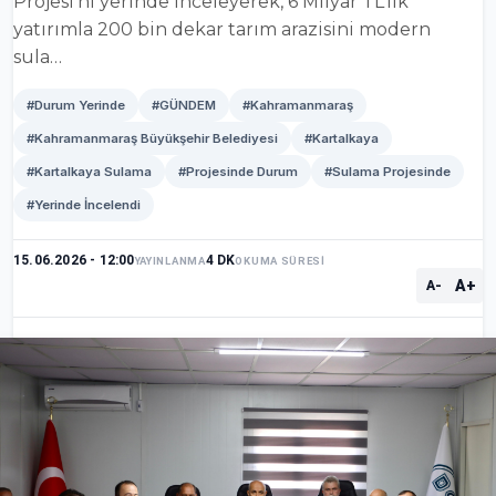
Projesi’ni yerinde inceleyerek, 6 Milyar TL’lik
yatırımla 200 bin dekar tarım arazisini modern
sula…
#Durum Yerinde
#GÜNDEM
#Kahramanmaraş
#Kahramanmaraş Büyükşehir Belediyesi
#Kartalkaya
#Kartalkaya Sulama
#Projesinde Durum
#Sulama Projesinde
#Yerinde İncelendi
15.06.2026 - 12:00
4 DK
YAYINLANMA
OKUMA SÜRESİ
A+
A-