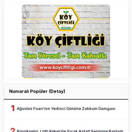
Numaralı Popüler (Detay)
1
Ağustos Fuarı’nın Yedinci Gününe Zakkum Damgası
2
Büyükşehir, Lütfi Köker’de Sıcak Asfalt Serimine Başladı