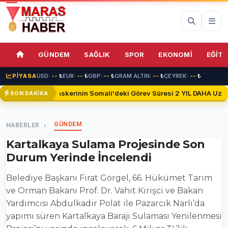
68%
GÜNDEM
SAĞLIK
SPOR
EKONOMİ
EĞİTİ
PİYASA
USD:
--
₺
EUR:
--
₺
GBP:
--
₺
GRAM ALTIN:
--
₺
ÇEYREK:
--
₺
Türk Askerinin Somali'deki Görev Süresi 2 YIL DAHA Uzatıld
SON DAKİKA
GÜNDEM
HABERLER
Kartalkaya Sulama Projesinde Son
Durum Yerinde İncelendi
Belediye Başkanı Fırat Görgel, 66. Hükümet Tarım
ve Orman Bakanı Prof. Dr. Vahit Kirişci ve Bakan
Yardımcısı Abdulkadir Polat ile Pazarcık Narlı’da
yapımı süren Kartalkaya Barajı Sulaması Yenilenmesi