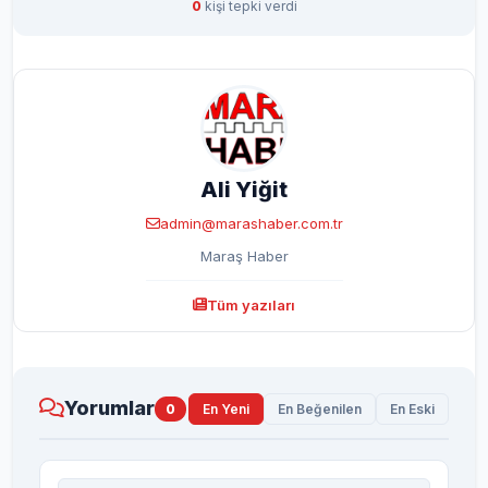
0
kişi tepki verdi
Ali Yiğit
admin@marashaber.com.tr
Maraş Haber
Tüm yazıları
Yorumlar
0
En Yeni
En Beğenilen
En Eski