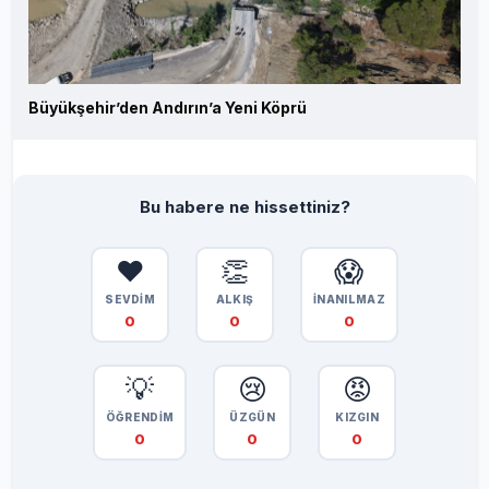
Büyükşehir’den Andırın’a Yeni Köprü
Bu habere ne hissettiniz?
❤️
👏
😱
SEVDİM
ALKIŞ
İNANILMAZ
0
0
0
💡
😢
😡
ÖĞRENDİM
ÜZGÜN
KIZGIN
0
0
0