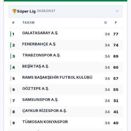
Süper Lig
2026/2027
#
TAKIM
O
P
GALATASARAY A.Ş.
1
34
77
FENERBAHÇE A.Ş.
2
34
74
TRABZONSPOR A.Ş.
3
34
69
BEŞİKTAŞ A.Ş.
4
34
60
RAMS BAŞAKŞEHİR FUTBOL KULÜBÜ
5
34
57
GÖZTEPE A.Ş.
6
34
55
SAMSUNSPOR A.Ş.
7
34
51
ÇAYKUR RİZESPOR A.Ş.
8
34
41
TÜMOSAN KONYASPOR
9
34
40