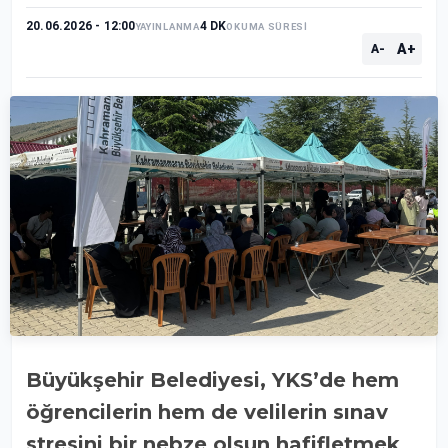
20.06.2026 - 12:00
4 DK
YAYINLANMA
OKUMA SÜRESİ
A+
A-
Büyükşehir Belediyesi, YKS’de hem
öğrencilerin hem de velilerin sınav
stresini bir nebze olsun hafifletmek