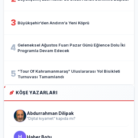
3
Büyükşehir’den Andırın’a Yeni Köprü
Geleneksel Ağustos Fuarı Pazar Günü Eğlence Dolu İki
4
Programla Devam Edecek
“Tour Of Kahramanmaraş” Uluslararası Yol Bisikleti
5
Turnuvası Tamamlandı
KÖŞE YAZARLARI
Abdurrahman Dilipak
“Dijital kıyamet“ kapıda mı?
H
Haber Botu