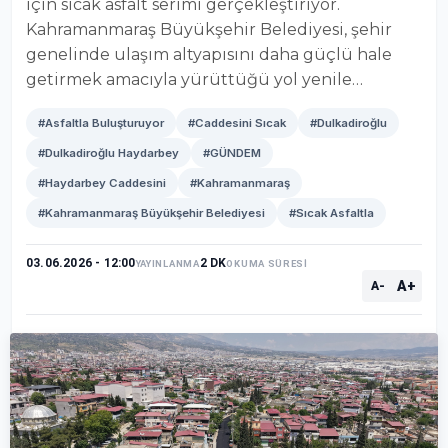
için sıcak asfalt serimi gerçekleştiriyor.
Kahramanmaraş Büyükşehir Belediyesi, şehir
genelinde ulaşım altyapısını daha güçlü hale
getirmek amacıyla yürüttüğü yol yenile…
#Asfaltla Buluşturuyor
#Caddesini Sıcak
#Dulkadiroğlu
#Dulkadiroğlu Haydarbey
#GÜNDEM
#Haydarbey Caddesini
#Kahramanmaraş
#Kahramanmaraş Büyükşehir Belediyesi
#Sıcak Asfaltla
03.06.2026 - 12:00
2 DK
YAYINLANMA
OKUMA SÜRESİ
A+
A-