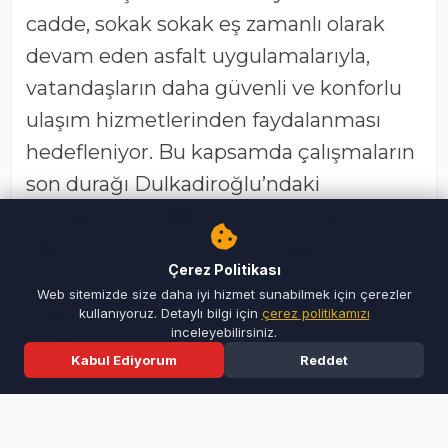
cadde, sokak sokak eş zamanlı olarak
devam eden asfalt uygulamalarıyla,
vatandaşların daha güvenli ve konforlu
ulaşım hizmetlerinden faydalanması
hedefleniyor. Bu kapsamda çalışmaların
son durağı Dulkadiroğlu’ndaki
Haydarbey Caddesi oldu. Yol Yapım,
Bakım ve Onarım Dairesi Başkanlığı
Çerez Politikası
koordinesinde sürdürülen çalışmalarda
Web sitemizde size daha iyi hizmet sunabilmek için çerezler
sıcak asfalt serim çalışmaları
kullanıyoruz. Detaylı bilgi için
çerez politikamızı
inceleyebilirsiniz.
gerçekleştiriliyor.
Kabul Ediyorum
Reddet
Ana Sayfa
Son Dakika
Ara
Menü
2 Bin Ton Sıcak Asfalt Kullanılacak
Yavuz Selim Mahallesi’nin önemli ulaşım