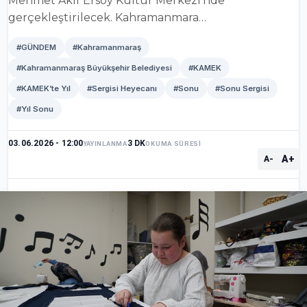
Mehmet Akif Ersoy Kültür Merkezi’nde
gerçekleştirilecek. Kahramanmara…
#GÜNDEM
#Kahramanmaraş
#Kahramanmaraş Büyükşehir Belediyesi
#KAMEK
#KAMEK’te Yıl
#Sergisi Heyecanı
#Sonu
#Sonu Sergisi
#Yıl Sonu
03.06.2026 - 12:00
3 DK
YAYINLANMA
OKUMA SÜRESİ
A+
A-