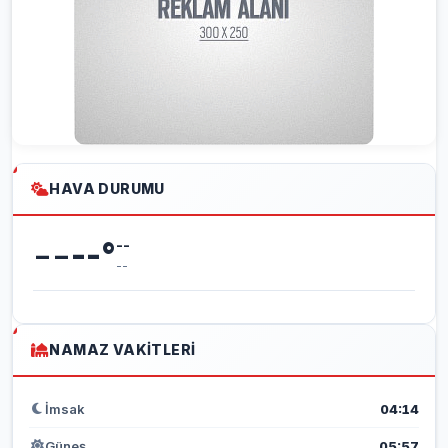
HAVA DURUMU
--
--
°
--
--
NAMAZ VAKITLERI
İmsak
04:14
Güneş
05:57