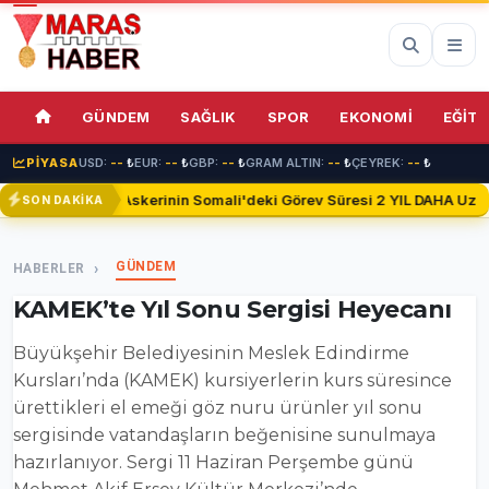
69%
GÜNDEM
SAĞLIK
SPOR
EKONOMİ
EĞİTİ
PİYASA
USD:
--
₺
EUR:
--
₺
GBP:
--
₺
GRAM ALTIN:
--
₺
ÇEYREK:
--
₺
Türk Askerinin Somali'deki Görev Süresi 2 YIL DAHA Uzatıl
SON DAKİKA
GÜNDEM
HABERLER
KAMEK’te Yıl Sonu Sergisi Heyecanı
Büyükşehir Belediyesinin Meslek Edindirme
Kursları’nda (KAMEK) kursiyerlerin kurs süresince
ürettikleri el emeği göz nuru ürünler yıl sonu
sergisinde vatandaşların beğenisine sunulmaya
hazırlanıyor. Sergi 11 Haziran Perşembe günü