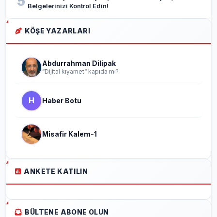
5
Belgelerinizi Kontrol Edin!
KÖŞE YAZARLARI
Abdurrahman Dilipak
“Dijital kıyamet“ kapıda mı?
H
Haber Botu
Misafir Kalem-1
ANKETE KATILIN
BÜLTENE ABONE OLUN