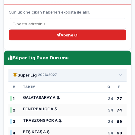
Günlük öne çıkan haberleri e-posta ile alın.
Abone Ol
Süper Lig Puan Durumu
Süper Lig
2026/2027
#
TAKIM
O
P
GALATASARAY A.Ş.
1
34
77
FENERBAHÇE A.Ş.
2
34
74
TRABZONSPOR A.Ş.
3
34
69
BEŞİKTAŞ A.Ş.
4
34
60