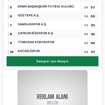
RAMS BAŞAKŞEHİR FUTBOL KULÜBÜ
5
34
57
GÖZTEPE A.Ş.
6
34
55
SAMSUNSPOR A.Ş.
7
34
51
ÇAYKUR RİZESPOR A.Ş.
8
34
41
TÜMOSAN KONYASPOR
9
34
40
KOCAELİSPOR
10
34
37
Detaylar için tıklayın