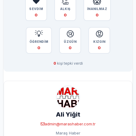
❤️
👏
😱
SEVDİM
ALKIŞ
İNANILMAZ
0
0
0
💡
😢
😡
ÖĞRENDİM
ÜZGÜN
KIZGIN
0
0
0
0
kişi tepki verdi
Ali Yiğit
admin@marashaber.com.tr
Maraş Haber