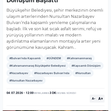
Dönüşüm Başlattı
Büyükşehir Belediyesi, şehir merkezinin önemli
ulaşım arterlerinden Nursultan Nazarbayev
Bulvarı’nda kapsamlı yenileme çalışmalarına
başladı. İlk ve son kat sıcak asfalt serimi, refüj ve
yürüyüş yollarının imalatı ve modern
aydınlatma elamanlarının montajıyla arter yeni
görünümüne kavuşacak. Kahram…
#Bulvarı’nda Kapsamlı
#GÜNDEM
#Kahramanmaraş
#Kahramanmaraş Büyükşehir Belediyesi
#Kapsamlı Dönüşüm
#Nazarbayev
#Nazarbayev Bulvarı’nda
#Nursultan
#Nursultan Nazarbayev
04.07.2026 - 12:00
3 DK
YAYINLANMA
OKUMA SÜRESİ
A+
A-