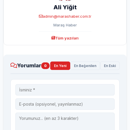
Ali Yiğit
admin@marashaber.com.tr
Maraş Haber
Tüm yazıları
Yorumlar
0
En Yeni
En Beğenilen
En Eski