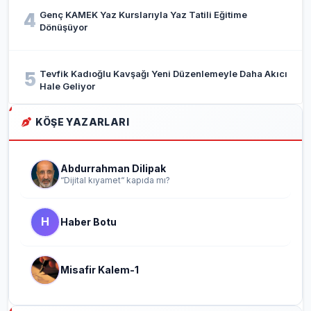
Genç KAMEK Yaz Kurslarıyla Yaz Tatili Eğitime
4
Dönüşüyor
Tevfik Kadıoğlu Kavşağı Yeni Düzenlemeyle Daha Akıcı
5
Hale Geliyor
KÖŞE YAZARLARI
Abdurrahman Dilipak
“Dijital kıyamet“ kapıda mı?
H
Haber Botu
Misafir Kalem-1