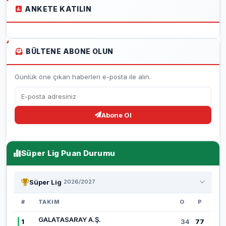
ANKETE KATILIN
BÜLTENE ABONE OLUN
Günlük öne çıkan haberleri e-posta ile alın.
Abone Ol
Süper Lig Puan Durumu
Süper Lig
2026/2027
#
TAKIM
O
P
GALATASARAY A.Ş.
1
34
77