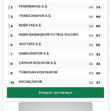
FENERBAHÇE A.Ş.
2
34
74
TRABZONSPOR A.Ş.
3
34
69
BEŞİKTAŞ A.Ş.
4
34
60
RAMS BAŞAKŞEHİR FUTBOL KULÜBÜ
5
34
57
GÖZTEPE A.Ş.
6
34
55
SAMSUNSPOR A.Ş.
7
34
51
ÇAYKUR RİZESPOR A.Ş.
8
34
41
TÜMOSAN KONYASPOR
9
34
40
KOCAELİSPOR
10
34
37
Detaylar için tıklayın