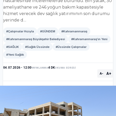
hastanesinde incelemelerde bulundu. Bin yatak, 30
ameliyathane ve 246 yoğun bakım kapasitesiyle
hizmet verecek dev sağlık yatırımının son durumu
yerinde d…
#Çalışmalar Hızıyla
#GÜNDEM
#Kahramanmaraş
#Kahramanmaraş Büyükşehir Belediyesi
#Kahramanmaraş’ın Yeni
#SAĞLIK
#Sağlık Üssünde
#Üssünde Çalışmalar
#Yeni Sağlık
04.07.2026 - 12:00
4 DK
YAYINLANMA
OKUMA SÜRESİ
A+
A-