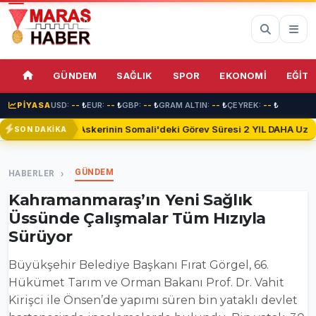
69%
GÜNDEM
SAĞLIK
SPOR
EKONOMİ
EĞİTİ
PİYASA
USD:
--
₺
EUR:
--
₺
GBP:
--
₺
GRAM ALTIN:
--
₺
ÇEYREK:
--
₺
Türk Askerinin Somali'deki Görev Süresi 2 YIL DAHA Uzatıl
SON DAKİKA
GÜNDEM
HABERLER
Kahramanmaraş’ın Yeni Sağlık
Üssünde Çalışmalar Tüm Hızıyla
Sürüyor
Büyükşehir Belediye Başkanı Fırat Görgel, 66.
Hükümet Tarım ve Orman Bakanı Prof. Dr. Vahit
Kirişci ile Önsen’de yapımı süren bin yataklı devlet