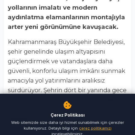
yollarının imalatı ve modern
aydınlatma elamanlarının montajıyla
arter yeni görünümüne kavuşacak.
Kahramanmaraş Büyükşehir Belediyesi,
şehir genelinde ulaşım altyapısını
güçlendirmek ve vatandaşlara daha
güvenli, konforlu ulaşım imkânı sunmak
amacıyla yol yatırımlarını aralıksız
sürdürüyor. Şehrin dört bir yanında gece
gündüz, hafta içi hafta sonu demeden
çalışmalarını sürdüren Büyükşehir
Çerez Politikası
Belediyesi, bu kapsamda şehir
Web sitemizde size daha iyi hizmet sunabilmek için çerezler
merkezinin önemli ulaşım akslarından
kullanıyoruz. Detaylı bilgi için
çerez politikamızı
inceleyebilirsiniz.