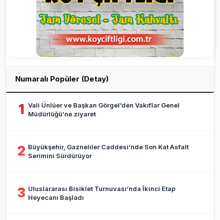
Numaralı Popüler (Detay)
Vali Ünlüer ve Başkan Görgel’den Vakıflar Genel
1
Müdürlüğü’ne ziyaret
Büyükşehir, Gazneliler Caddesi’nde Son Kat Asfalt
2
Serimini Sürdürüyor
Uluslararası Bisiklet Turnuvası’nda İkinci Etap
3
Heyecanı Başladı