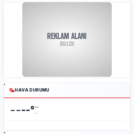
HAVA DURUMU
--
--
°
--
--