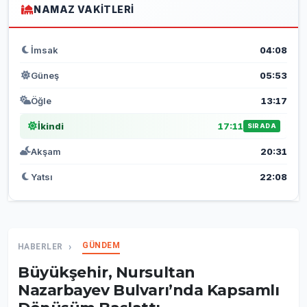
NAMAZ VAKITLERI
İmsak
04:08
Güneş
05:53
Öğle
13:17
İkindi
17:11
SIRADA
Akşam
20:31
Yatsı
22:08
GÜNDEM
HABERLER
Büyükşehir, Nursultan
Nazarbayev Bulvarı’nda Kapsamlı