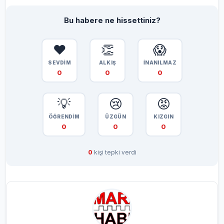
Bu habere ne hissettiniz?
❤️
👏
😱
SEVDİM
ALKIŞ
İNANILMAZ
0
0
0
💡
😢
😡
ÖĞRENDİM
ÜZGÜN
KIZGIN
0
0
0
0
kişi tepki verdi