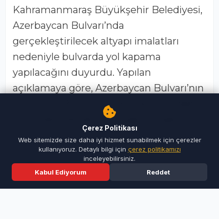
Kahramanmaraş Büyükşehir Belediyesi,
Azerbaycan Bulvarı’nda
gerçekleştirilecek altyapı imalatları
nedeniyle bulvarda yol kapama
yapılacağını duyurdu. Yapılan
açıklamaya göre, Azerbaycan Bulvarı’nın
Hükümet Bulvarı ile kesiştiği noktadan
Milli İrade Meydanı Kavşağı’na gidiş ve
Çerez Politikası
dönüş istikametinin 24 Haziran – 2
Web sitemizde size daha iyi hizmet sunabilmek için çerezler
Temmuz tarihleri arasında trafiğe kapalı
kullanıyoruz. Detaylı bilgi için
çerez politikamızı
inceleyebilirsiniz.
olacak. Yapılan açıklamada, sürücülerin
Kabul Ediyorum
Reddet
Ana Sayfa
Son Dakika
Ara
Menü
yol üzerindeki uyarı levhaları ve
işaretlere dikkatle uymalarının akışın
düzenli şekilde devam etmesi açısından