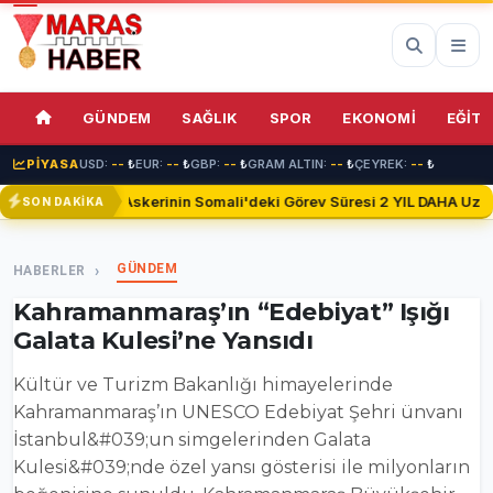
72%
GÜNDEM
SAĞLIK
SPOR
EKONOMİ
EĞİTİ
PİYASA
USD:
--
₺
EUR:
--
₺
GBP:
--
₺
GRAM ALTIN:
--
₺
ÇEYREK:
--
₺
Türk Askerinin Somali'deki Görev Süresi 2 YIL DAHA Uzatıld
SON DAKİKA
GÜNDEM
HABERLER
Kahramanmaraş’ın “Edebiyat” Işığı
Galata Kulesi’ne Yansıdı
Kültür ve Turizm Bakanlığı himayelerinde
Kahramanmaraş’ın UNESCO Edebiyat Şehri ünvanı
İstanbul&#039;un simgelerinden Galata
Kulesi&#039;nde özel yansı gösterisi ile milyonların