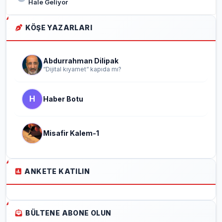
Hale Geliyor
KÖŞE YAZARLARI
Abdurrahman Dilipak
“Dijital kıyamet“ kapıda mı?
H
Haber Botu
Misafir Kalem-1
ANKETE KATILIN
BÜLTENE ABONE OLUN