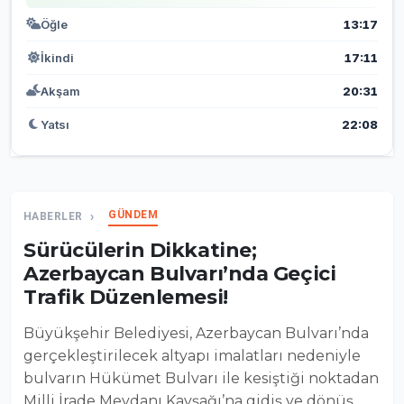
Öğle
13:17
İkindi
17:11
Akşam
20:31
Yatsı
22:08
GÜNDEM
HABERLER
Sürücülerin Dikkatine;
Azerbaycan Bulvarı’nda Geçici
Trafik Düzenlemesi!
Büyükşehir Belediyesi, Azerbaycan Bulvarı’nda
gerçekleştirilecek altyapı imalatları nedeniyle
bulvarın Hükümet Bulvarı ile kesiştiği noktadan
Milli İrade Meydanı Kavşağı’na gidiş ve dönüş