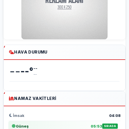
HAVA DURUMU
--
--
°
--
--
NAMAZ VAKITLERI
İmsak
04:08
Güneş
05:53
SIRADA