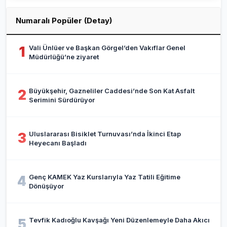
Numaralı Popüler (Detay)
Vali Ünlüer ve Başkan Görgel’den Vakıflar Genel
1
Müdürlüğü’ne ziyaret
Büyükşehir, Gazneliler Caddesi’nde Son Kat Asfalt
2
Serimini Sürdürüyor
Uluslararası Bisiklet Turnuvası’nda İkinci Etap
3
Heyecanı Başladı
Genç KAMEK Yaz Kurslarıyla Yaz Tatili Eğitime
4
Dönüşüyor
Tevfik Kadıoğlu Kavşağı Yeni Düzenlemeyle Daha Akıcı
5