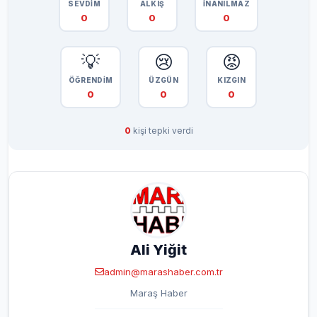
SEVDİM
ALKIŞ
İNANILMAZ
0
0
0
💡
😢
😡
ÖĞRENDİM
ÜZGÜN
KIZGIN
0
0
0
0
kişi tepki verdi
Ali Yiğit
admin@marashaber.com.tr
Maraş Haber