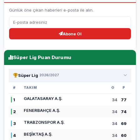
Günlük öne çıkan haberleri e-posta ile alın.
Abone Ol
Süper Lig Puan Durumu
Süper Lig
2026/2027
#
TAKIM
O
P
GALATASARAY A.Ş.
1
34
77
FENERBAHÇE A.Ş.
2
34
74
TRABZONSPOR A.Ş.
3
34
69
BEŞİKTAŞ A.Ş.
4
34
60