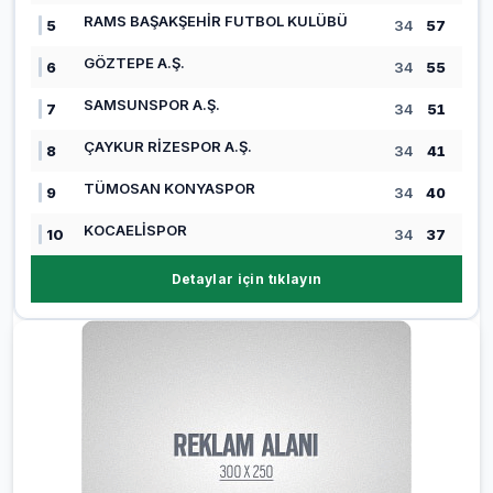
RAMS BAŞAKŞEHİR FUTBOL KULÜBÜ
5
34
57
GÖZTEPE A.Ş.
6
34
55
SAMSUNSPOR A.Ş.
7
34
51
ÇAYKUR RİZESPOR A.Ş.
8
34
41
TÜMOSAN KONYASPOR
9
34
40
KOCAELİSPOR
10
34
37
Detaylar için tıklayın