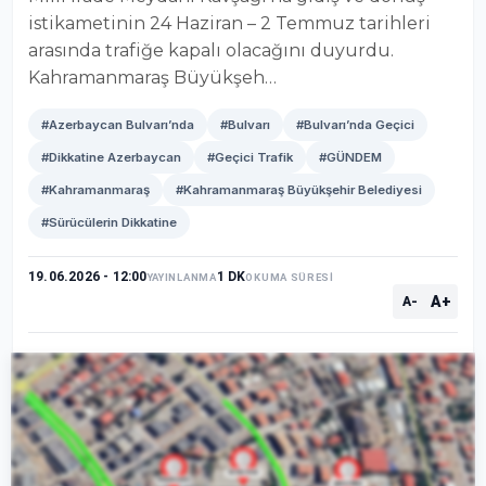
istikametinin 24 Haziran – 2 Temmuz tarihleri
arasında trafiğe kapalı olacağını duyurdu.
Kahramanmaraş Büyükşeh…
#Azerbaycan Bulvarı’nda
#Bulvarı
#Bulvarı’nda Geçici
#Dikkatine Azerbaycan
#Geçici Trafik
#GÜNDEM
#Kahramanmaraş
#Kahramanmaraş Büyükşehir Belediyesi
#Sürücülerin Dikkatine
19.06.2026 - 12:00
1 DK
YAYINLANMA
OKUMA SÜRESİ
A+
A-