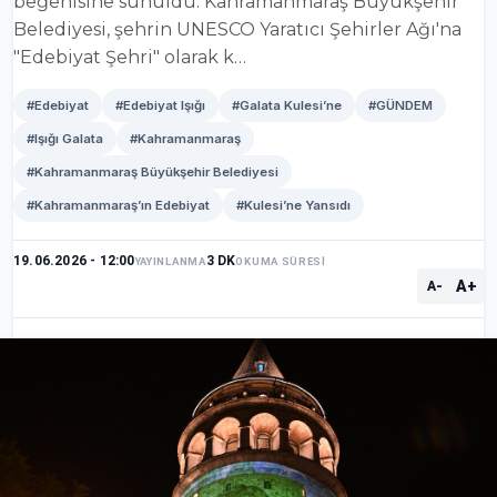
beğenisine sunuldu. Kahramanmaraş Büyükşehir
Belediyesi, şehrin UNESCO Yaratıcı Şehirler Ağı'na
"Edebiyat Şehri" olarak k…
#Edebiyat
#Edebiyat Işığı
#Galata Kulesi’ne
#GÜNDEM
#Işığı Galata
#Kahramanmaraş
#Kahramanmaraş Büyükşehir Belediyesi
#Kahramanmaraş’ın Edebiyat
#Kulesi’ne Yansıdı
19.06.2026 - 12:00
3 DK
YAYINLANMA
OKUMA SÜRESİ
A+
A-