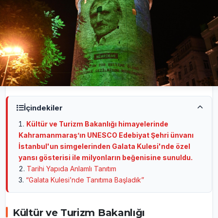
İçindekiler
Kültür ve Turizm Bakanlığı himayelerinde
Kahramanmaraş’ın UNESCO Edebiyat Şehri ünvanı
İstanbul'un simgelerinden Galata Kulesi'nde özel
yansı gösterisi ile milyonların beğenisine sunuldu.
Tarihi Yapıda Anlamlı Tanıtım
“Galata Kulesi’nde Tanıtıma Başladık”
Kültür ve Turizm Bakanlığı