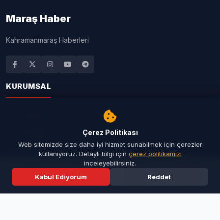
Maraş Haber
Kahramanmaraş Haberleri
KURUMSAL
Ana Sayfa
Son Dakika
Çerez Politikası
Web sitemizde size daha iyi hizmet sunabilmek için çerezler
Seri İlanlar
kullanıyoruz. Detaylı bilgi için
çerez politikamızı
inceleyebilirsiniz.
Taziyeler
Kabul Ediyorum
Reddet
Resmi İlanlar
Ana Sayfa
Son Dakika
Ara
Menü
İletişim
Künye