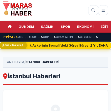
GÜNDEM
SAĞLIK
SPOR
EKONOMİ
EĞİTİ
PİYASA
USD:
--
₺
EUR:
--
₺
GBP:
--
₺
GRAM ALTIN:
--
₺
ÇEYREK:
--
₺
Türk Askerinin Somali'deki Görev Süresi 2 YIL DAHA Uz
SON DAKİKA
/
ANA SAYFA
İSTANBUL HABERLERİ
İstanbul Haberleri