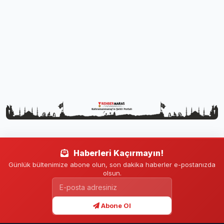
Haberleri Kaçırmayın!
Günlük bültenimize abone olun, son dakika haberler e-postanızda
olsun.
Abone Ol