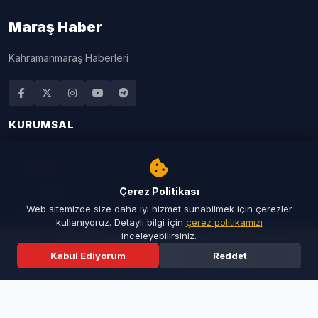
Maraş Haber
Kahramanmaraş Haberleri
KURUMSAL
Ana Sayfa
Son Dakika
Çerez Politikası
Web sitemizde size daha iyi hizmet sunabilmek için çerezler
Seri İlanlar
kullanıyoruz. Detaylı bilgi için
çerez politikamızı
inceleyebilirsiniz.
Taziyeler
Kabul Ediyorum
Reddet
Resmi İlanlar
Ana Sayfa
Son Dakika
Ara
Menü
İletişim
Künye