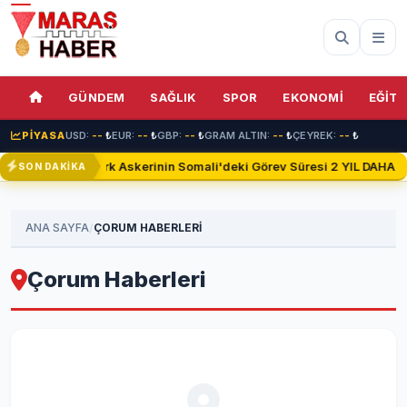
GÜNDEM
SAĞLIK
SPOR
EKONOMİ
EĞİTİ
PİYASA
USD:
--
₺
EUR:
--
₺
GBP:
--
₺
GRAM ALTIN:
--
₺
ÇEYREK:
--
₺
Türk Askerinin Somali'deki Görev Süresi 2 YIL DAHA Uz
SON DAKİKA
/
ANA SAYFA
ÇORUM HABERLERİ
Çorum Haberleri