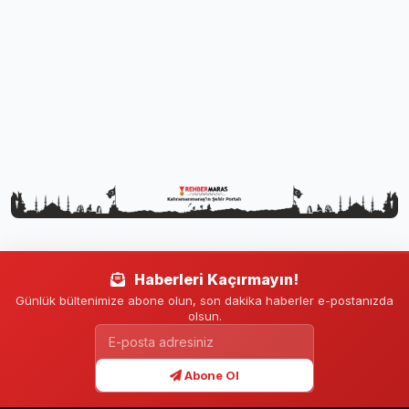
Haberleri Kaçırmayın!
Günlük bültenimize abone olun, son dakika haberler e-postanızda
olsun.
Abone Ol