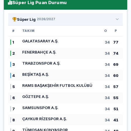
Süper Lig Puan Durumu
Süper Lig
2026/2027
#
TAKIM
O
P
GALATASARAY A.Ş.
1
34
77
FENERBAHÇE A.Ş.
2
34
74
TRABZONSPOR A.Ş.
3
34
69
BEŞİKTAŞ A.Ş.
4
34
60
RAMS BAŞAKŞEHİR FUTBOL KULÜBÜ
5
34
57
GÖZTEPE A.Ş.
6
34
55
SAMSUNSPOR A.Ş.
7
34
51
ÇAYKUR RİZESPOR A.Ş.
8
34
41
TÜMOSAN KONYASPOR
9
34
40