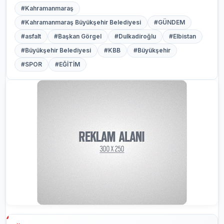
#Kahramanmaraş
#Kahramanmaraş Büyükşehir Belediyesi
#GÜNDEM
#asfalt
#Başkan Görgel
#Dulkadiroğlu
#Elbistan
#Büyükşehir Belediyesi
#KBB
#Büyükşehir
#SPOR
#EĞİTİM