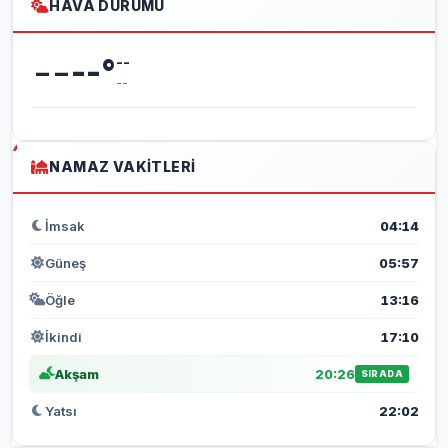
HAVA DURUMU
--
--
°
--
--
NAMAZ VAKITLERI
İmsak
04:14
Güneş
05:57
Öğle
13:16
İkindi
17:10
Akşam
20:26
SIRADA
Yatsı
22:02