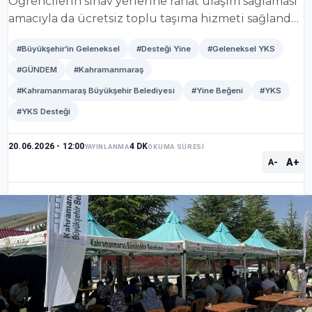
Öğrencilerin sınav yerlerine rahat ulaşım sağlaması
amacıyla da ücretsiz toplu taşıma hizmeti sağland…
#Büyükşehir’in Geleneksel
#Desteği Yine
#Geleneksel YKS
#GÜNDEM
#Kahramanmaraş
#Kahramanmaraş Büyükşehir Belediyesi
#Yine Beğeni
#YKS
#YKS Desteği
20.06.2026 - 12:00
4 DK
YAYINLANMA
OKUMA SÜRESİ
A+
A-