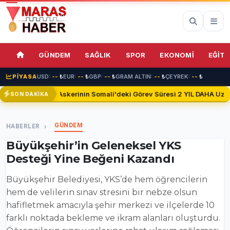
69%
GÜNDEM
SAĞLIK
SPOR
EKONOMİ
EĞİTİ
PİYASA
USD:
--
₺
EUR:
--
₺
GBP:
--
₺
GRAM ALTIN:
--
₺
ÇEYREK:
--
₺
Türk Askerinin Somali'deki Görev Süresi 2 YIL DAHA Uzatıl
SON DAKİKA
GÜNDEM
HABERLER
Büyükşehir’in Geleneksel YKS
Desteği Yine Beğeni Kazandı
Büyükşehir Belediyesi, YKS’de hem öğrencilerin
hem de velilerin sınav stresini bir nebze olsun
hafifletmek amacıyla şehir merkezi ve ilçelerde 10
farklı noktada bekleme ve ikram alanları oluşturdu.