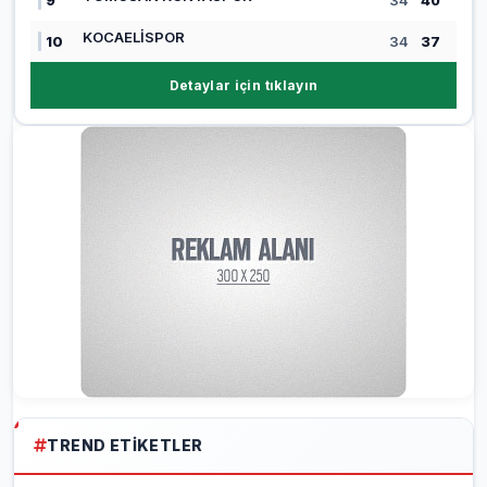
KOCAELİSPOR
10
34
37
Detaylar için tıklayın
TREND ETIKETLER