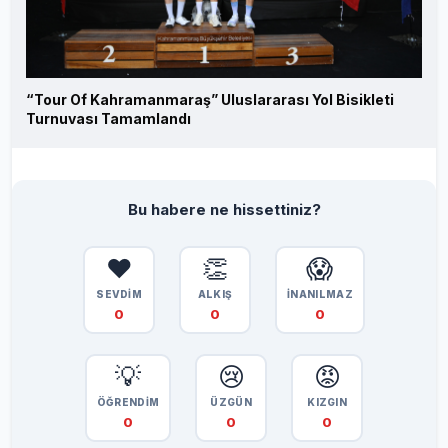
“Tour Of Kahramanmaraş” Uluslararası Yol Bisikleti
Turnuvası Tamamlandı
Bu habere ne hissettiniz?
❤️
👏
😱
SEVDİM
ALKIŞ
İNANILMAZ
0
0
0
💡
😢
😡
ÖĞRENDİM
ÜZGÜN
KIZGIN
0
0
0