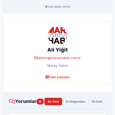
0
kişi tepki verdi
Ali Yiğit
admin@marashaber.com.tr
Maraş Haber
Tüm yazıları
Yorumlar
0
En Yeni
En Beğenilen
En Eski