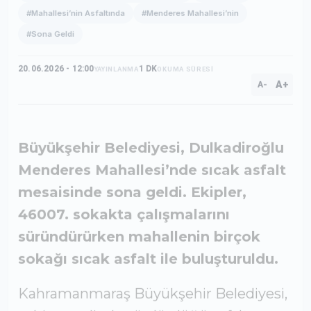
#Sona Geldi
20.06.2026 - 12:00
1 DK
YAYINLANMA
OKUMA SÜRESİ
A+
A-
Büyükşehir Belediyesi, Dulkadiroğlu
Menderes Mahallesi’nde sıcak asfalt
mesaisinde sona geldi. Ekipler,
46007. sokakta çalışmalarını
süründürürken mahallenin birçok
sokağı sıcak asfalt ile buluşturuldu.
Kahramanmaraş Büyükşehir Belediyesi,
şehir genelinde sürdürdüğü asfalt