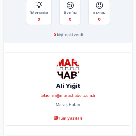
💡
😢
😡
ÖĞRENDİM
ÜZGÜN
KIZGIN
0
0
0
0
kişi tepki verdi
Ali Yiğit
admin@marashaber.com.tr
Maraş Haber
Tüm yazıları