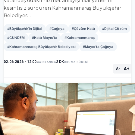
Vatandaş odaklı hizmet anlayışı faaliyetlerini
kesintisiz sürdüren Kahramanmaraş Büyükşehir
Belediyes…
#Büyükşehir’in Dijital
#Çağrıya
#Çözüm Hattı
#Dijital Çözüm
#GÜNDEM
#Hattı Mayıs’ta
#Kahramanmaraş
#Kahramanmaraş Büyükşehir Belediyesi
#Mayıs’ta Çağrıya
02.06.2026 - 12:00
2 DK
YAYINLANMA
OKUMA SÜRESİ
A+
A-