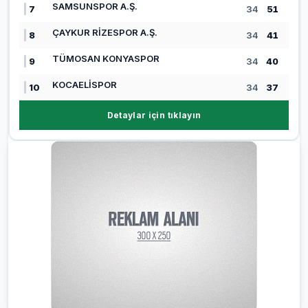
SAMSUNSPOR A.Ş.
7
34
51
ÇAYKUR RİZESPOR A.Ş.
8
34
41
TÜMOSAN KONYASPOR
9
34
40
KOCAELİSPOR
10
34
37
Detaylar için tıklayın