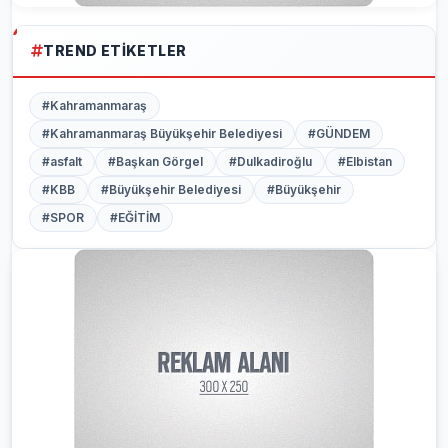
TREND ETIKETLER
#Kahramanmaraş
#Kahramanmaraş Büyükşehir Belediyesi
#GÜNDEM
#asfalt
#Başkan Görgel
#Dulkadiroğlu
#Elbistan
#KBB
#Büyükşehir Belediyesi
#Büyükşehir
#SPOR
#EĞİTİM