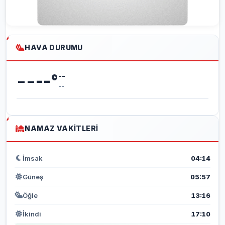
HAVA DURUMU
--
--
°
--
--
NAMAZ VAKITLERI
İmsak
04:14
Güneş
05:57
Öğle
13:16
İkindi
17:10