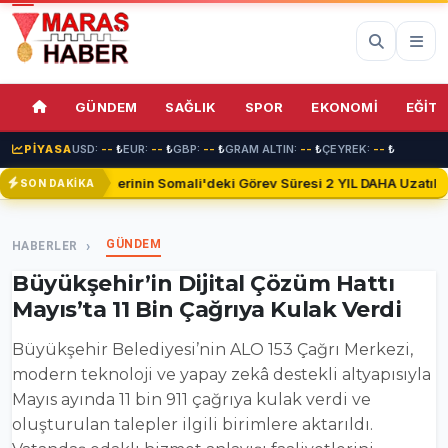
74%
GÜNDEM
SAĞLIK
SPOR
EKONOMİ
EĞİTİ
PİYASA
USD:
--
₺
EUR:
--
₺
GBP:
--
₺
GRAM ALTIN:
--
₺
ÇEYREK:
--
₺
Türk Askerinin Somali'deki Görev Süresi 2 YIL DAHA Uzatıldı
SON DAKİKA
GÜNDEM
HABERLER
Büyükşehir’in Dijital Çözüm Hattı
Mayıs’ta 11 Bin Çağrıya Kulak Verdi
Büyükşehir Belediyesi’nin ALO 153 Çağrı Merkezi,
modern teknoloji ve yapay zekâ destekli altyapısıyla
Mayıs ayında 11 bin 911 çağrıya kulak verdi ve
oluşturulan talepler ilgili birimlere aktarıldı.