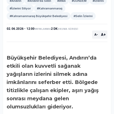
#Andırın
#Andırın’da Selin
#etkili
#GÜNDEM
#İzlerini
#İzlerini Siliyor
#Kahramanmaraş
#Kahramanmaraş Büyükşehir Belediyesi
#Selin İzlerini
02.06.2026 - 12:00
2 DK
YAYINLANMA
OKUMA SÜRESİ
A+
A-