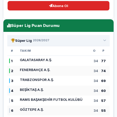
Abone Ol
Süper Lig Puan Durumu
Süper Lig
2026/2027
#
TAKIM
O
P
GALATASARAY A.Ş.
1
34
77
FENERBAHÇE A.Ş.
2
34
74
TRABZONSPOR A.Ş.
3
34
69
BEŞİKTAŞ A.Ş.
4
34
60
RAMS BAŞAKŞEHİR FUTBOL KULÜBÜ
5
34
57
GÖZTEPE A.Ş.
6
34
55