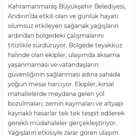
Büyükşehir Belediyesi, Andırın’da
etkili olan kuvvetli sağanak
yağışların izlerini silmek adına
imkânlarını seferber etti. Bölgede
titizlikle çalışan ekipler, aşırı yağış
sonrası meydana gelen
olumsuzlukları gideriyor.
Kahramanmaraş Büyükşehir Belediyesi,
Andırın’da etkili olan ve günlük hayatı
olumsuz etkileyen sağanak yağışların
ardından bölgedeki çalışmalarını
titizlikle sürdürüyor. Bölgede teyakkuz
halinde olan ekipler, ulaşımda aksama