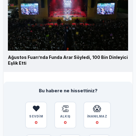
Ağustos Fuarı’nda Funda Arar Söyledi, 100 Bin Dinleyici
Eşlik Etti
Bu habere ne hissettiniz?
❤️
👏
😱
SEVDİM
ALKIŞ
İNANILMAZ
0
0
0