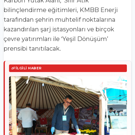
Karbon Yutak Alanı, ‘Sıfır Atık’
bilinçlendirme eğitimleri, KMBB Enerji
tarafından şehrin muhtelif noktalarına
kazandırılan şarj istasyonları ve birçok
çevre yatırımları ile ‘Yeşil Dönüşüm’
prensibi tanıtılacak.
İLGILI HABER