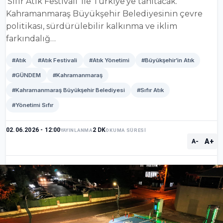
‘Sıfır Atık Festivali’ ile Türkiye’ye tanıtacak.
Kahramanmaraş Büyükşehir Belediyesinin çevre
politikası, sürdürülebilir kalkınma ve iklim
farkındalığ…
#Atık
#Atık Festivali
#Atık Yönetimi
#Büyükşehir’in Atık
#GÜNDEM
#Kahramanmaraş
#Kahramanmaraş Büyükşehir Belediyesi
#Sıfır Atık
#Yönetimi Sıfır
02.06.2026 - 12:00
2 DK
YAYINLANMA
OKUMA SÜRESİ
A+
A-