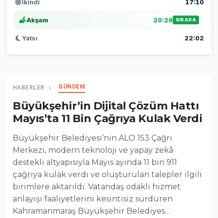
İkindi
17:10
Akşam
20:26
SIRADA
Yatsı
22:02
GÜNDEM
HABERLER
Büyükşehir’in Dijital Çözüm Hattı
Mayıs’ta 11 Bin Çağrıya Kulak Verdi
Büyükşehir Belediyesi’nin ALO 153 Çağrı
Merkezi, modern teknoloji ve yapay zekâ
destekli altyapısıyla Mayıs ayında 11 bin 911
çağrıya kulak verdi ve oluşturulan talepler ilgili
birimlere aktarıldı. Vatandaş odaklı hizmet
anlayışı faaliyetlerini kesintisiz sürdüren
Kahramanmaraş Büyükşehir Belediyes…