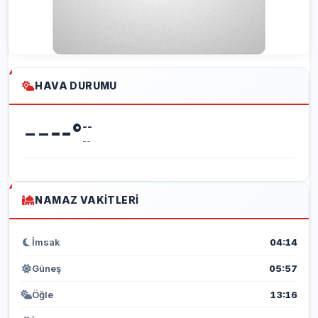
HAVA DURUMU
--
--
°
--
--
NAMAZ VAKITLERI
İmsak
04:14
Güneş
05:57
Öğle
13:16