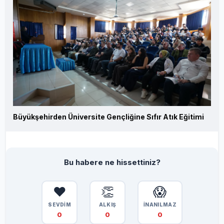
Büyükşehirden Üniversite Gençliğine Sıfır Atık Eğitimi
Bu habere ne hissettiniz?
❤️
👏
😱
SEVDİM
ALKIŞ
İNANILMAZ
0
0
0