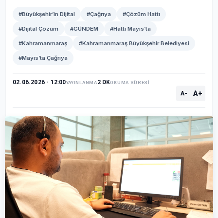
#Büyükşehir’in Dijital
#Çağrıya
#Çözüm Hattı
#Dijital Çözüm
#GÜNDEM
#Hattı Mayıs’ta
#Kahramanmaraş
#Kahramanmaraş Büyükşehir Belediyesi
#Mayıs’ta Çağrıya
02.06.2026 - 12:00
2 DK
YAYINLANMA
OKUMA SÜRESİ
A+
A-