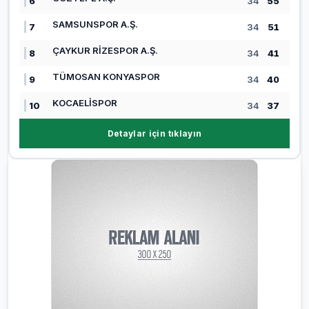
6
34
55
SAMSUNSPOR A.Ş.
7
34
51
ÇAYKUR RİZESPOR A.Ş.
8
34
41
TÜMOSAN KONYASPOR
9
34
40
KOCAELİSPOR
10
34
37
Detaylar için tıklayın