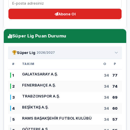
Abone Ol
Süper Lig Puan Durumu
Süper Lig
2026/2027
#
TAKIM
O
P
GALATASARAY A.Ş.
1
34
77
FENERBAHÇE A.Ş.
2
34
74
TRABZONSPOR A.Ş.
3
34
69
BEŞİKTAŞ A.Ş.
4
34
60
RAMS BAŞAKŞEHİR FUTBOL KULÜBÜ
5
34
57
GÖZTEPE A.Ş.