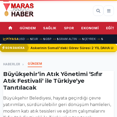
75%
GÜNDEM
SAĞLIK
SPOR
EKONOMİ
EĞİTİ
PİYASA
USD:
--
₺
EUR:
--
₺
GBP:
--
₺
GRAM ALTIN:
--
₺
ÇEYREK:
--
₺
Türk Askerinin Somali'deki Görev Süresi 2 YIL DAHA Uzatıl
SON DAKİKA
GÜNDEM
HABERLER
Büyükşehir’in Atık Yönetimi ‘Sıfır
Atık Festivali’ ile Türkiye’ye
Tanıtılacak
Büyükşehir Belediyesi, hayata geçirdiği çevre
yatırımları, sürdürülebilir geri dönüşüm hamleleri,
modern katı atık tesisleri ve eğitim çalışmalarını