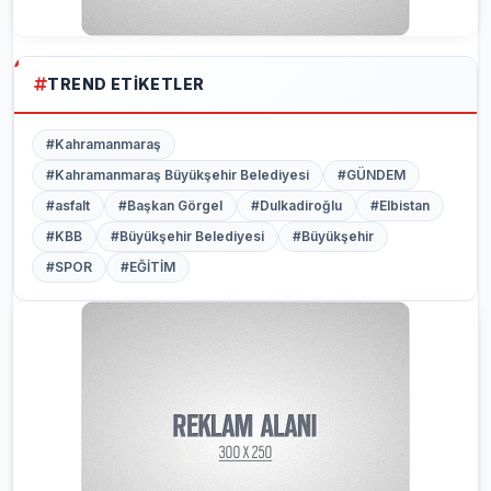
TREND ETIKETLER
#Kahramanmaraş
#Kahramanmaraş Büyükşehir Belediyesi
#GÜNDEM
#asfalt
#Başkan Görgel
#Dulkadiroğlu
#Elbistan
#KBB
#Büyükşehir Belediyesi
#Büyükşehir
#SPOR
#EĞİTİM