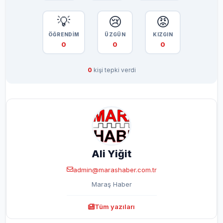
💡
😢
😡
ÖĞRENDİM
ÜZGÜN
KIZGIN
0
0
0
0
kişi tepki verdi
Ali Yiğit
admin@marashaber.com.tr
Maraş Haber
Tüm yazıları