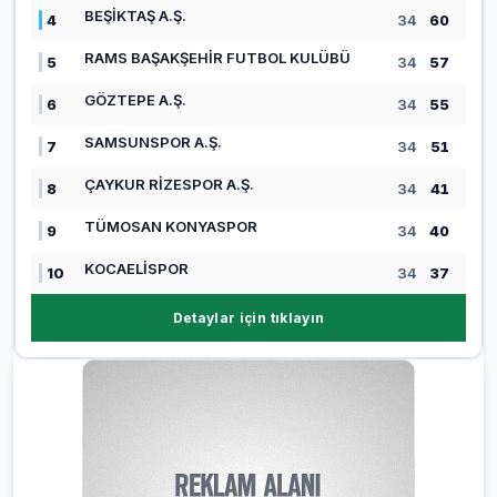
BEŞİKTAŞ A.Ş.
4
34
60
RAMS BAŞAKŞEHİR FUTBOL KULÜBÜ
5
34
57
GÖZTEPE A.Ş.
6
34
55
SAMSUNSPOR A.Ş.
7
34
51
ÇAYKUR RİZESPOR A.Ş.
8
34
41
TÜMOSAN KONYASPOR
9
34
40
KOCAELİSPOR
10
34
37
Detaylar için tıklayın