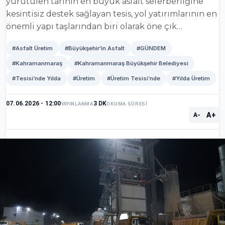
yürütülen tarihin en büyük asfalt seferberliğine
kesintisiz destek sağlayan tesis, yol yatırımlarının en
önemli yapı taşlarından biri olarak öne çık…
#Asfalt Üretim
#Büyükşehir’in Asfalt
#GÜNDEM
#Kahramanmaraş
#Kahramanmaraş Büyükşehir Belediyesi
#Tesisi’nde Yılda
#Üretim
#Üretim Tesisi’nde
#Yılda Üretim
07.06.2026 - 12:00
3 DK
YAYINLANMA
OKUMA SÜRESİ
A+
A-