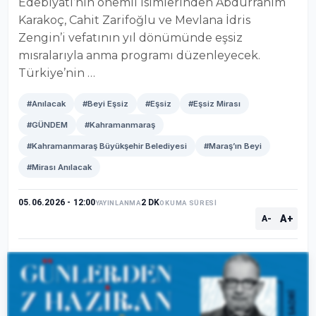
Edebiyatı’nın önemli isimlerinden Abdurrahim
Karakoç, Cahit Zarifoğlu ve Mevlana İdris
Zengin’i vefatının yıl dönümünde eşsiz
mısralarıyla anma programı düzenleyecek.
Türkiye’nin …
#Anılacak
#Beyi Eşsiz
#Eşsiz
#Eşsiz Mirası
#GÜNDEM
#Kahramanmaraş
#Kahramanmaraş Büyükşehir Belediyesi
#Maraş’ın Beyi
#Mirası Anılacak
05.06.2026 - 12:00
2 DK
YAYINLANMA
OKUMA SÜRESİ
A+
A-