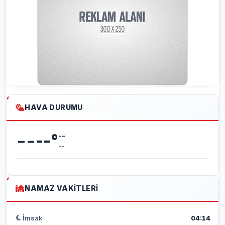
HAVA DURUMU
--
--
°
--
--
NAMAZ VAKITLERI
İmsak
04:14