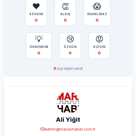
❤️
👏
😱
SEVDİM
ALKIŞ
İNANILMAZ
0
0
0
💡
😢
😡
ÖĞRENDİM
ÜZGÜN
KIZGIN
0
0
0
0
kişi tepki verdi
Ali Yiğit
admin@marashaber.com.tr