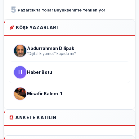
5
Pazarcık’ta Yollar Büyükşehir’le Yenileniyor
KÖŞE YAZARLARI
Abdurrahman Dilipak
“Dijital kıyamet“ kapıda mı?
H
Haber Botu
Misafir Kalem-1
ANKETE KATILIN