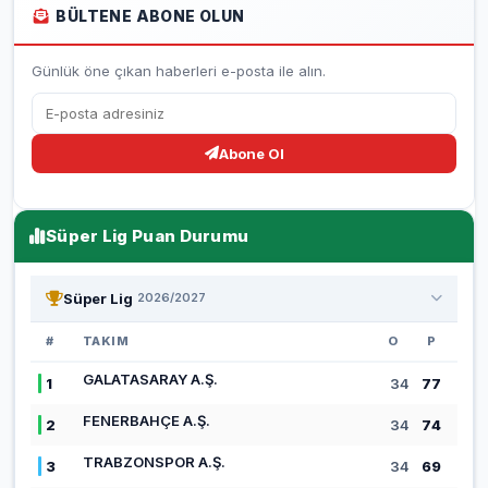
BÜLTENE ABONE OLUN
Günlük öne çıkan haberleri e-posta ile alın.
Abone Ol
Süper Lig Puan Durumu
Süper Lig
2026/2027
#
TAKIM
O
P
GALATASARAY A.Ş.
1
34
77
FENERBAHÇE A.Ş.
2
34
74
TRABZONSPOR A.Ş.
3
34
69