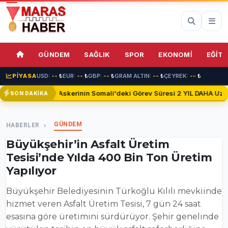
71%
GÜNDEM
SAĞLIK
SPOR
EKONOMİ
EĞİTİ
PİYASA
USD:
--
₺
EUR:
--
₺
GBP:
--
₺
GRAM ALTIN:
--
₺
ÇEYREK:
--
₺
Türk Askerinin Somali'deki Görev Süresi 2 YIL DAHA Uzatıl
SON DAKİKA
GÜNDEM
HABERLER
Büyükşehir’in Asfalt Üretim
Tesisi’nde Yılda 400 Bin Ton Üretim
Yapılıyor
Büyükşehir Belediyesinin Türkoğlu Kılılı mevkiinde
hizmet veren Asfalt Üretim Tesisi, 7 gün 24 saat
esasına göre üretimini sürdürüyor. Şehir genelinde