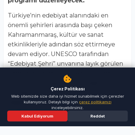
programı düzenleyecek.
Türkiye’nin edebiyat alanındaki en
önemli şehirleri arasında başı çeken
Kahramanmaraş, kültür ve sanat
etkinlikleriyle adından söz ettirmeye
devam ediyor. UNESCO tarafından
“Edebiyat Şehri” unvanına layık görülen
Kahramanmaraş, her yaştan sanatseveri
buluşturan programlarıyla edebi
Çerez Politikası
kimliğini güçlendirmeyi sürdürüyor. Bu
Web sitemizde size daha iyi hizmet sunabilmek için çerezler
kapsamda, 7 Haziran Pazar günü saat
kullanıyoruz. Detaylı bilgi için
çerez politikamızı
inceleyebilirsiniz.
20.30’da Abdurrahim Karakoç, Cahit
Kabul Ediyorum
Reddet
Ana Sayfa
Son Dakika
Ara
Menü
Zarifoğlu ve Mevlana İdris Zengin’in
vefatının yıl dönümü