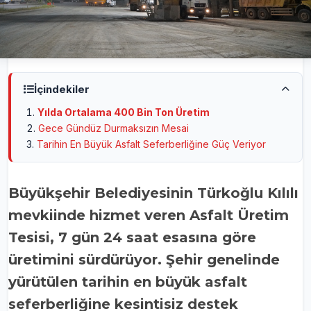
İçindekiler
Yılda Ortalama 400 Bin Ton Üretim
Gece Gündüz Durmaksızın Mesai
Tarihin En Büyük Asfalt Seferberliğine Güç Veriyor
Büyükşehir Belediyesinin Türkoğlu Kılılı
mevkiinde hizmet veren Asfalt Üretim
Tesisi, 7 gün 24 saat esasına göre
üretimini sürdürüyor. Şehir genelinde
yürütülen tarihin en büyük asfalt
seferberliğine kesintisiz destek