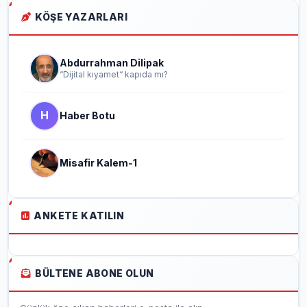
KÖŞE YAZARLARI
Abdurrahman Dilipak
“Dijital kıyamet“ kapıda mı?
H
Haber Botu
Misafir Kalem-1
ANKETE KATILIN
BÜLTENE ABONE OLUN