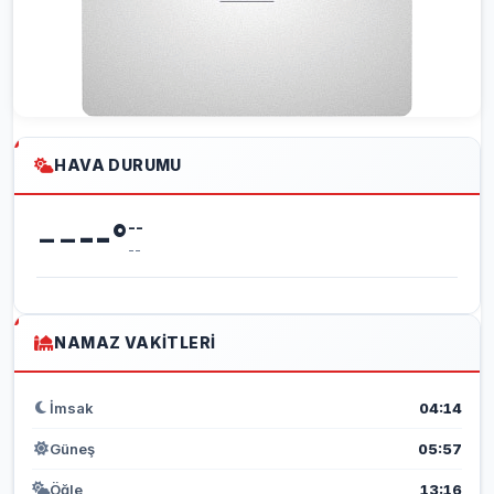
HAVA DURUMU
--
--
°
--
--
NAMAZ VAKITLERI
İmsak
04:14
Güneş
05:57
Öğle
13:16