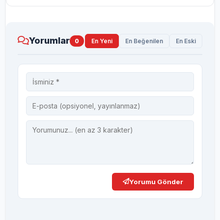
Yorumlar
0
En Yeni
En Beğenilen
En Eski
Yorumu Gönder