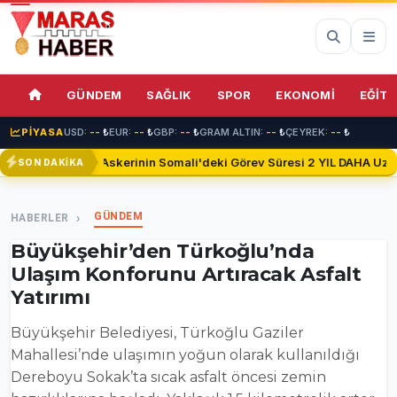
72%
GÜNDEM
SAĞLIK
SPOR
EKONOMİ
EĞİTİ
PİYASA
USD:
--
₺
EUR:
--
₺
GBP:
--
₺
GRAM ALTIN:
--
₺
ÇEYREK:
--
₺
Türk Askerinin Somali'deki Görev Süresi 2 YIL DAHA Uzatıl
SON DAKİKA
GÜNDEM
HABERLER
Büyükşehir’den Türkoğlu’nda
Ulaşım Konforunu Artıracak Asfalt
Yatırımı
Büyükşehir Belediyesi, Türkoğlu Gaziler
Mahallesi’nde ulaşımın yoğun olarak kullanıldığı
Dereboyu Sokak’ta sıcak asfalt öncesi zemin