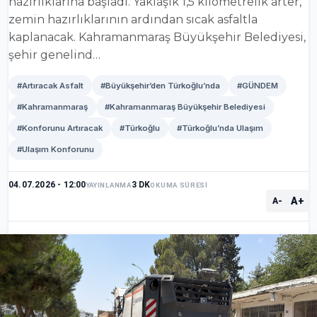
hazırlıklarına başladı. Yaklaşık 1,5 kilometrelik arter,
zemin hazırlıklarının ardından sıcak asfaltla
kaplanacak. Kahramanmaraş Büyükşehir Belediyesi,
şehir genelind…
#Artıracak Asfalt
#Büyükşehir’den Türkoğlu’nda
#GÜNDEM
#Kahramanmaraş
#Kahramanmaraş Büyükşehir Belediyesi
#Konforunu Artıracak
#Türkoğlu
#Türkoğlu’nda Ulaşım
#Ulaşım Konforunu
04.07.2026 - 12:00
3 DK
YAYINLANMA
OKUMA SÜRESİ
A+
A-