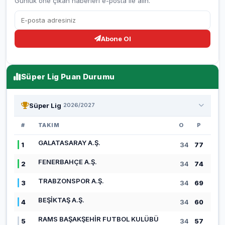
Günlük öne çıkan haberleri e-posta ile alın.
Abone Ol
Süper Lig Puan Durumu
Süper Lig
2026/2027
#
TAKIM
O
P
GALATASARAY A.Ş.
1
34
77
FENERBAHÇE A.Ş.
2
34
74
TRABZONSPOR A.Ş.
3
34
69
BEŞİKTAŞ A.Ş.
4
34
60
RAMS BAŞAKŞEHİR FUTBOL KULÜBÜ
5
34
57