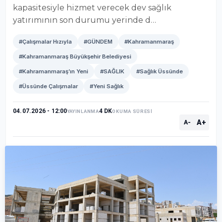
kapasitesiyle hizmet verecek dev sağlık
yatırımının son durumu yerinde d…
#Çalışmalar Hızıyla
#GÜNDEM
#Kahramanmaraş
#Kahramanmaraş Büyükşehir Belediyesi
#Kahramanmaraş’ın Yeni
#SAĞLIK
#Sağlık Üssünde
#Üssünde Çalışmalar
#Yeni Sağlık
04.07.2026 - 12:00
4 DK
YAYINLANMA
OKUMA SÜRESİ
A+
A-