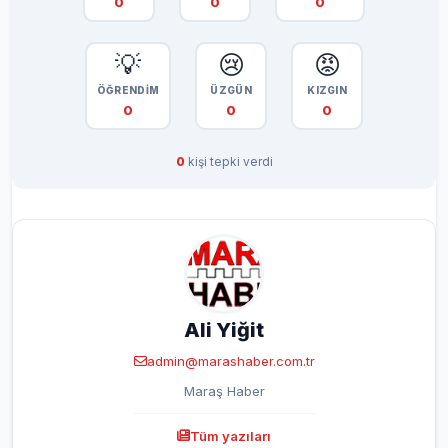
0
0
0
💡
😢
😡
ÖĞRENDİM
ÜZGÜN
KIZGIN
0
0
0
0
kişi tepki verdi
Ali Yiğit
admin@marashaber.com.tr
Maraş Haber
Tüm yazıları