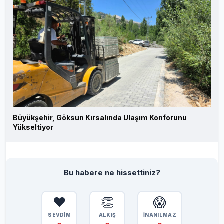
Büyükşehir, Göksun Kırsalında Ulaşım Konforunu
Yükseltiyor
Bu habere ne hissettiniz?
❤️
👏
😱
SEVDİM
ALKIŞ
İNANILMAZ