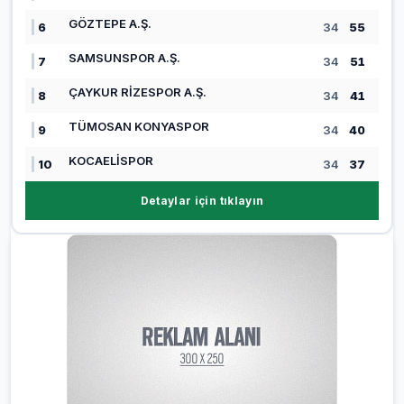
GÖZTEPE A.Ş.
6
34
55
SAMSUNSPOR A.Ş.
7
34
51
ÇAYKUR RİZESPOR A.Ş.
8
34
41
TÜMOSAN KONYASPOR
9
34
40
KOCAELİSPOR
10
34
37
Detaylar için tıklayın