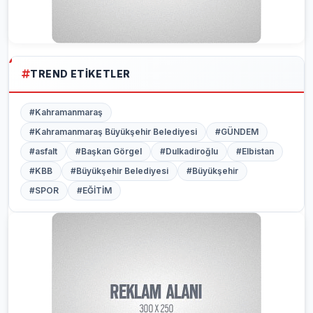
TREND ETIKETLER
#Kahramanmaraş
#Kahramanmaraş Büyükşehir Belediyesi
#GÜNDEM
#asfalt
#Başkan Görgel
#Dulkadiroğlu
#Elbistan
#KBB
#Büyükşehir Belediyesi
#Büyükşehir
#SPOR
#EĞİTİM