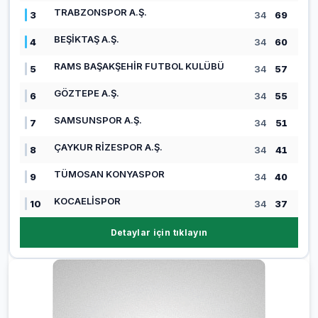
TRABZONSPOR A.Ş.
3
34
69
BEŞİKTAŞ A.Ş.
4
34
60
RAMS BAŞAKŞEHİR FUTBOL KULÜBÜ
5
34
57
GÖZTEPE A.Ş.
6
34
55
SAMSUNSPOR A.Ş.
7
34
51
ÇAYKUR RİZESPOR A.Ş.
8
34
41
TÜMOSAN KONYASPOR
9
34
40
KOCAELİSPOR
10
34
37
Detaylar için tıklayın