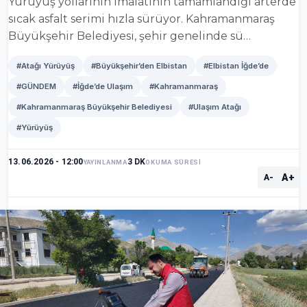
Yürüyüş yollarının imalatının tamamlandığı arterde
sıcak asfalt serimi hızla sürüyor. Kahramanmaraş
Büyükşehir Belediyesi, şehir genelinde sü…
#Atağı Yürüyüş
#Büyükşehir’den Elbistan
#Elbistan İğde’de
#GÜNDEM
#İğde’de Ulaşım
#Kahramanmaraş
#Kahramanmaraş Büyükşehir Belediyesi
#Ulaşım Atağı
#Yürüyüş
13.06.2026 - 12:00
3 DK
YAYINLANMA
OKUMA SÜRESİ
A+
A-