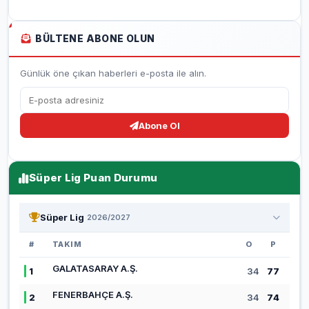
BÜLTENE ABONE OLUN
Günlük öne çıkan haberleri e-posta ile alın.
Abone Ol
Süper Lig Puan Durumu
Süper Lig
2026/2027
#
TAKIM
O
P
GALATASARAY A.Ş.
1
34
77
FENERBAHÇE A.Ş.
2
34
74