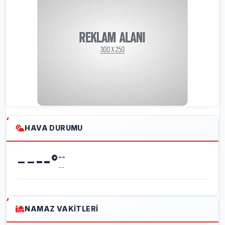
HAVA DURUMU
--
--
°
--
--
NAMAZ VAKITLERI