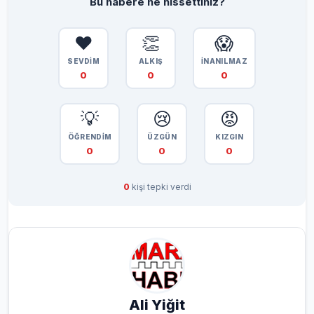
Bu habere ne hissettiniz?
❤️
👏
😱
SEVDİM
ALKIŞ
İNANILMAZ
0
0
0
💡
😢
😡
ÖĞRENDİM
ÜZGÜN
KIZGIN
0
0
0
0
kişi tepki verdi
Ali Yiğit