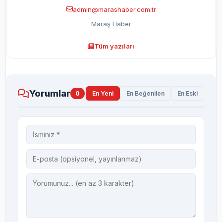
admin@marashaber.com.tr
Maraş Haber
Tüm yazıları
Yorumlar
0
En Yeni
En Beğenilen
En Eski