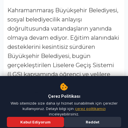
Kahramanmaraş Büyükşehir Belediyesi,
sosyal belediyecilik anlayışı
doğrultusunda vatandaşların yanında
olmaya devam ediyor. Eğitim alanındaki
desteklerini kesintisiz sürdüren
Büyükşehir Belediyesi, bugün
gerçekleştirilen Liselere Geçiş Sistemi
(LGS) kapsamında öğrenci ve velilere
yönelik çeşitli hizmetler sunarak sınav
gününü daha rahat ve konforlu hale
Çerez Politikası
getirdi.
Web sitemizde size daha iyi hizmet sunabilmek için çerezler
kullanıyoruz. Detaylı bilgi için
çerez politikamızı
inceleyebilirsiniz.
Sınava Giren Gençlere Ücretsiz
Kabul Ediyorum
Reddet
Ulaşım Hizmeti
Ana Sayfa
Son Dakika
Ara
Menü