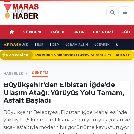
73%
GÜNDEM
SAĞLIK
SPOR
EKONOMİ
EĞİTİ
PİYASA
USD:
--
₺
EUR:
--
₺
GBP:
--
₺
GRAM ALTIN:
--
₺
ÇEYREK:
--
₺
Türk Askerinin Somali'deki Görev Süresi 2 YIL DAHA Uzatıl
SON DAKİKA
GÜNDEM
HABERLER
Büyükşehir’den Elbistan İğde’de
Ulaşım Atağı; Yürüyüş Yolu Tamam,
Asfalt Başladı
Büyükşehir Belediyesi, Elbistan İğde Mahallesi’nde
yaklaşık 1,5 kilometrelik ana arteri yürüyüş yolları ve
sıcak asfaltıyla modern bir görünüme kavuşturuyor.