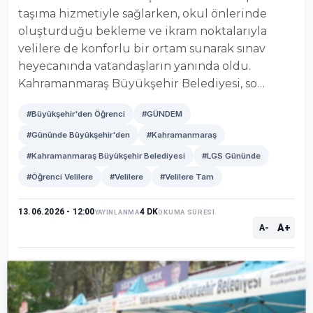
taşıma hizmetiyle sağlarken, okul önlerinde
oluşturduğu bekleme ve ikram noktalarıyla
velilere de konforlu bir ortam sunarak sınav
heyecanında vatandaşların yanında oldu.
Kahramanmaraş Büyükşehir Belediyesi, so…
#Büyükşehir'den Öğrenci
#GÜNDEM
#Gününde Büyükşehir'den
#Kahramanmaraş
#Kahramanmaraş Büyükşehir Belediyesi
#LGS Gününde
#Öğrenci Velilere
#Velilere
#Velilere Tam
13.06.2026 - 12:00
4 DK
YAYINLANMA
OKUMA SÜRESİ
A+
A-