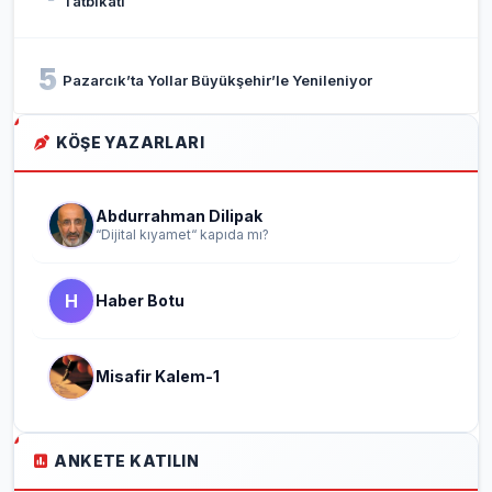
Tatbikatı
5
Pazarcık’ta Yollar Büyükşehir’le Yenileniyor
KÖŞE YAZARLARI
Abdurrahman Dilipak
“Dijital kıyamet“ kapıda mı?
H
Haber Botu
Misafir Kalem-1
ANKETE KATILIN