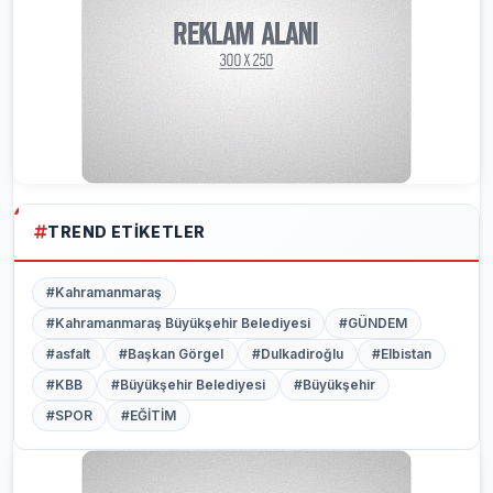
TREND ETIKETLER
#Kahramanmaraş
#Kahramanmaraş Büyükşehir Belediyesi
#GÜNDEM
#asfalt
#Başkan Görgel
#Dulkadiroğlu
#Elbistan
#KBB
#Büyükşehir Belediyesi
#Büyükşehir
#SPOR
#EĞİTİM