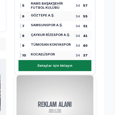
RAMS BAŞAKŞEHİR
5
34
57
FUTBOL KULÜBÜ
GÖZTEPE A.Ş.
6
34
55
SAMSUNSPOR A.Ş.
7
34
51
ÇAYKUR RİZESPOR A.Ş.
8
34
41
TÜMOSAN KONYASPOR
9
34
40
KOCAELİSPOR
10
34
37
Detaylar için tıklayın