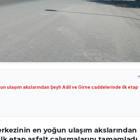
un ulaşım akslarından Şeyh Adil ve Girne caddelerinde ilk etap
erkezinin en yoğun ulaşım akslarından
ilk etap asfalt çalışmalarını tamamladı.