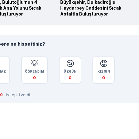
, Bulutoğlu’nun 4
Büyükşehir, Dulkadiroğlu
ik Ana Yolunu Sıcak
Haydarbey Caddesini Sıcak
uluşturuyor
Asfaltla Buluşturuyor
ere ne hissettiniz?

💡
😢
😡
MAZ
ÖĞRENDİM
ÜZGÜN
KIZGIN
0
0
0
0
kişi tepki verdi