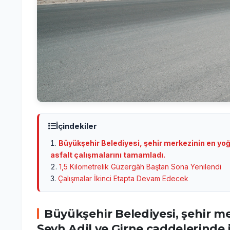
İçindekiler
Büyükşehir Belediyesi, şehir merkezinin en yoğ
asfalt çalışmalarını tamamladı.
1,5 Kilometrelik Güzergâh Baştan Sona Yenilendi
Çalışmalar İkinci Etapta Devam Edecek
Büyükşehir Belediyesi, şehir m
Şeyh Adil ve Girne caddelerinde 