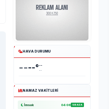
HAVA DURUMU
--
--
°
--
--
NAMAZ VAKITLERI
İmsak
04:08
SIRADA