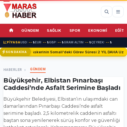
74%
GÜNDEM
SAĞLIK
SPOR
EKONOMİ
EĞİTİ
PİYASA
USD:
--
₺
EUR:
--
₺
GBP:
--
₺
GRAM ALTIN:
--
₺
ÇEYREK:
--
₺
Türk Askerinin Somali'deki Görev Süresi 2 YIL DAHA Uzatıl
SON DAKİKA
GÜNDEM
HABERLER
Büyükşehir, Elbistan Pınarbaşı
Caddesi’nde Asfalt Serimine Başladı
Büyükşehir Belediyesi, Elbistan’ın ulaşımdaki can
damarlarından Pınarbaşı Caddesi’nde asfalt
serimine başladı. 2,5 kilometrelik caddenin asfaltı
baştan sona yenilenerek sürüş konfor ve güvenliği