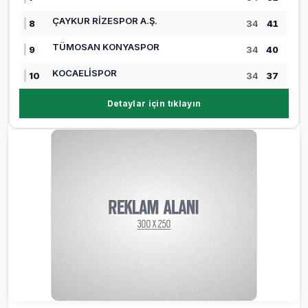
ÇAYKUR RİZESPOR A.Ş.
8
34
41
TÜMOSAN KONYASPOR
9
34
40
KOCAELİSPOR
10
34
37
Detaylar için tıklayın