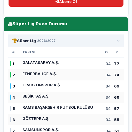
Abone Ol
Süper Lig Puan Durumu
Süper Lig
2026/2027
#
TAKIM
O
P
GALATASARAY A.Ş.
1
34
77
FENERBAHÇE A.Ş.
2
34
74
TRABZONSPOR A.Ş.
3
34
69
BEŞİKTAŞ A.Ş.
4
34
60
RAMS BAŞAKŞEHİR FUTBOL KULÜBÜ
5
34
57
GÖZTEPE A.Ş.
6
34
55
SAMSUNSPOR A.Ş.
7
34
51