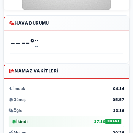
HAVA DURUMU
--
--
°
--
--
NAMAZ VAKITLERI
İmsak
04:14
Güneş
05:57
Öğle
13:16
İkindi
17:10
SIRADA
Akşam
20:26