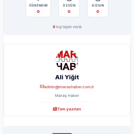
ÖĞRENDİM
ÜZGÜN
KIZGIN
0
0
0
0
kişi tepki verdi
Ali Yiğit
admin@marashaber.com.tr
Maraş Haber
Tüm yazıları