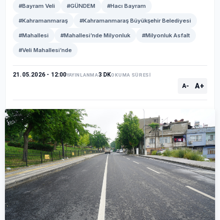
#Bayram Veli
#GÜNDEM
#Hacı Bayram
#Kahramanmaraş
#Kahramanmaraş Büyükşehir Belediyesi
#Mahallesi
#Mahallesi’nde Milyonluk
#Milyonluk Asfalt
#Veli Mahallesi’nde
21.05.2026 - 12:00
3 DK
YAYINLANMA
OKUMA SÜRESİ
A+
A-