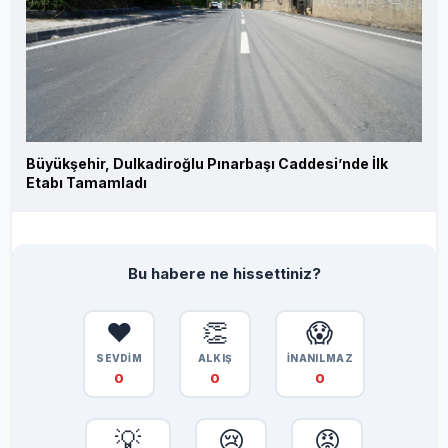
Büyükşehir, Dulkadiroğlu Pınarbaşı Caddesi’nde İlk
Etabı Tamamladı
Bu habere ne hissettiniz?
❤️
👏
😱
SEVDİM
ALKIŞ
İNANILMAZ
0
0
0
💡
😢
😡