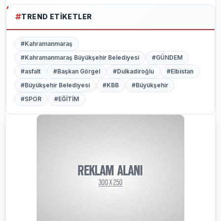
TREND ETIKETLER
#Kahramanmaraş
#Kahramanmaraş Büyükşehir Belediyesi
#GÜNDEM
#asfalt
#Başkan Görgel
#Dulkadiroğlu
#Elbistan
#Büyükşehir Belediyesi
#KBB
#Büyükşehir
#SPOR
#EĞİTİM