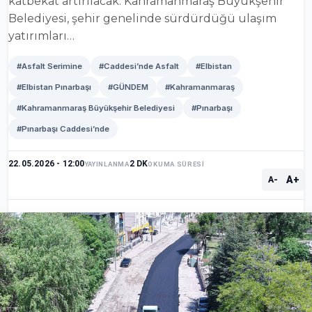
katbekat artırılacak. Kahramanmaraş Büyükşehir
Belediyesi, şehir genelinde sürdürdüğü ulaşım
yatırımları…
#Asfalt Serimine
#Caddesi’nde Asfalt
#Elbistan
#Elbistan Pınarbaşı
#GÜNDEM
#Kahramanmaraş
#Kahramanmaraş Büyükşehir Belediyesi
#Pınarbaşı
#Pınarbaşı Caddesi’nde
22.05.2026 - 12:00
2 DK
YAYINLANMA
OKUMA SÜRESİ
A+
A-