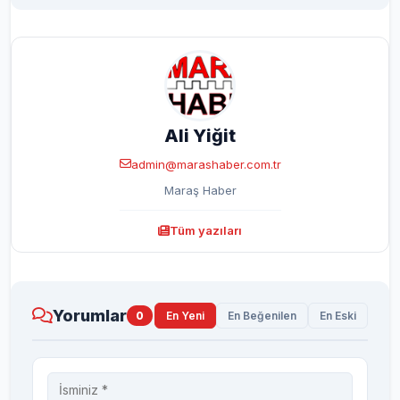
Ali Yiğit
admin@marashaber.com.tr
Maraş Haber
Tüm yazıları
Yorumlar
0
En Yeni
En Beğenilen
En Eski