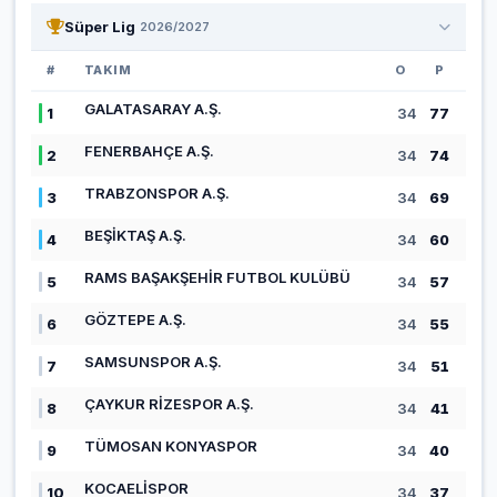
Süper Lig
2026/2027
#
TAKIM
O
P
GALATASARAY A.Ş.
1
34
77
FENERBAHÇE A.Ş.
2
34
74
TRABZONSPOR A.Ş.
3
34
69
BEŞİKTAŞ A.Ş.
4
34
60
RAMS BAŞAKŞEHİR FUTBOL KULÜBÜ
5
34
57
GÖZTEPE A.Ş.
6
34
55
SAMSUNSPOR A.Ş.
7
34
51
ÇAYKUR RİZESPOR A.Ş.
8
34
41
TÜMOSAN KONYASPOR
9
34
40
KOCAELİSPOR
10
34
37