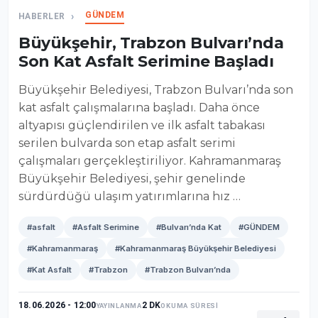
GÜNDEM
HABERLER
Büyükşehir, Trabzon Bulvarı’nda
Son Kat Asfalt Serimine Başladı
Büyükşehir Belediyesi, Trabzon Bulvarı’nda son
kat asfalt çalışmalarına başladı. Daha önce
altyapısı güçlendirilen ve ilk asfalt tabakası
serilen bulvarda son etap asfalt serimi
çalışmaları gerçekleştiriliyor. Kahramanmaraş
Büyükşehir Belediyesi, şehir genelinde
sürdürdüğü ulaşım yatırımlarına hız …
#asfalt
#Asfalt Serimine
#Bulvarı’nda Kat
#GÜNDEM
#Kahramanmaraş
#Kahramanmaraş Büyükşehir Belediyesi
#Kat Asfalt
#Trabzon
#Trabzon Bulvarı’nda
18.06.2026 - 12:00
2 DK
YAYINLANMA
OKUMA SÜRESİ