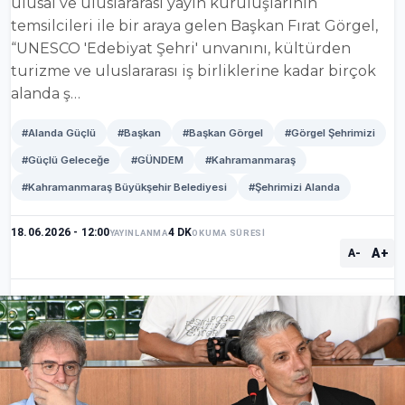
ulusal ve uluslararası yayın kuruluşlarının
temsilcileri ile bir araya gelen Başkan Fırat Görgel,
“UNESCO 'Edebiyat Şehri' unvanını, kültürden
turizme ve uluslararası iş birliklerine kadar birçok
alanda ş…
#Alanda Güçlü
#Başkan
#Başkan Görgel
#Görgel Şehrimizi
#Güçlü Geleceğe
#GÜNDEM
#Kahramanmaraş
#Kahramanmaraş Büyükşehir Belediyesi
#Şehrimizi Alanda
18.06.2026 - 12:00
4 DK
YAYINLANMA
OKUMA SÜRESİ
A+
A-