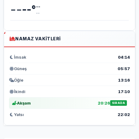
--
--
°
--
--
NAMAZ VAKITLERI
İmsak
04:14
Güneş
05:57
Öğle
13:16
İkindi
17:10
Akşam
20:26
SIRADA
Yatsı
22:02