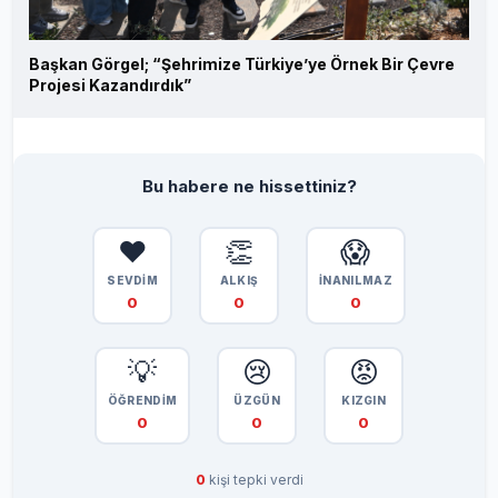
Başkan Görgel; “Şehrimize Türkiye’ye Örnek Bir Çevre
Projesi Kazandırdık”
Bu habere ne hissettiniz?
❤️
👏
😱
SEVDİM
ALKIŞ
İNANILMAZ
0
0
0
💡
😢
😡
ÖĞRENDİM
ÜZGÜN
KIZGIN
0
0
0
0
kişi tepki verdi