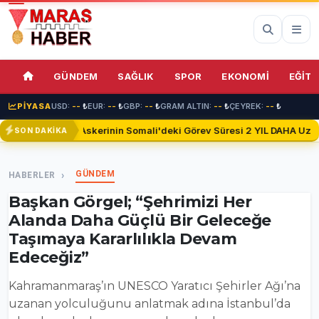
69%
GÜNDEM
SAĞLIK
SPOR
EKONOMİ
EĞİTİ
PİYASA
USD:
--
₺
EUR:
--
₺
GBP:
--
₺
GRAM ALTIN:
--
₺
ÇEYREK:
--
₺
Türk Askerinin Somali'deki Görev Süresi 2 YIL DAHA Uzatıld
SON DAKİKA
GÜNDEM
HABERLER
Başkan Görgel; “Şehrimizi Her
Alanda Daha Güçlü Bir Geleceğe
Taşımaya Kararlılıkla Devam
Edeceğiz”
Kahramanmaraş’ın UNESCO Yaratıcı Şehirler Ağı’na
uzanan yolculuğunu anlatmak adına İstanbul’da