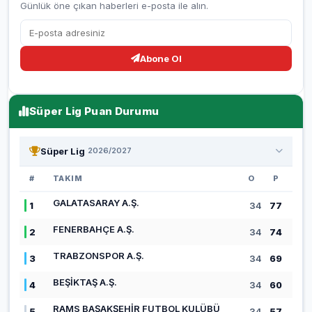
Günlük öne çıkan haberleri e-posta ile alın.
Abone Ol
Süper Lig Puan Durumu
Süper Lig
2026/2027
#
TAKIM
O
P
GALATASARAY A.Ş.
1
34
77
FENERBAHÇE A.Ş.
2
34
74
TRABZONSPOR A.Ş.
3
34
69
BEŞİKTAŞ A.Ş.
4
34
60
RAMS BAŞAKŞEHİR FUTBOL KULÜBÜ
5
34
57