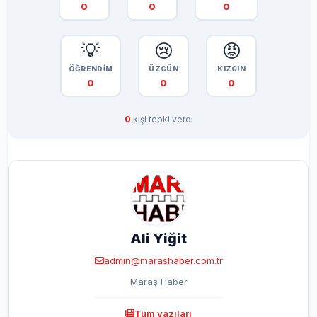
0
0
0
💡
😢
😡
ÖĞRENDİM
ÜZGÜN
KIZGIN
0
0
0
0
kişi tepki verdi
Ali Yiğit
admin@marashaber.com.tr
Maraş Haber
Tüm yazıları