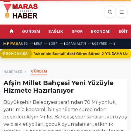
72%
GÜNDEM
SAĞLIK
SPOR
EKONOMİ
EĞİTİ
PİYASA
USD:
--
₺
EUR:
--
₺
GBP:
--
₺
GRAM ALTIN:
--
₺
ÇEYREK:
--
₺
Türk Askerinin Somali'deki Görev Süresi 2 YIL DAHA Uzatıl
SON DAKİKA
GÜNDEM
HABERLER
Afşin Millet Bahçesi Yeni Yüzüyle
Hizmete Hazırlanıyor
Büyükşehir Belediyesi tarafından 70 Milyonluk
yatırımla kapsamlı bir yenileme sürecinden
geçirilen Afşin Millet Bahçesi; spor sahaları, yürüyüş
ve bisiklet yolları, çocuk oyun alanları, etkinlik