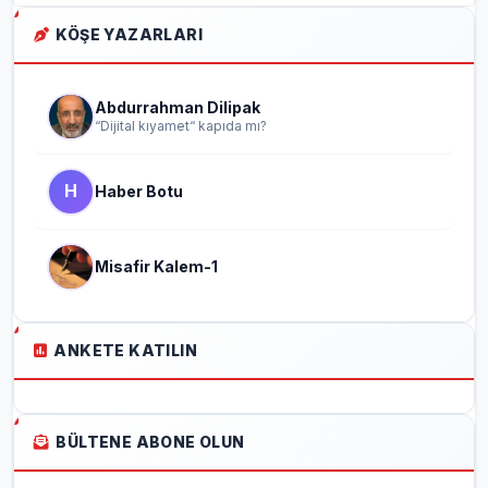
KÖŞE YAZARLARI
Abdurrahman Dilipak
“Dijital kıyamet“ kapıda mı?
H
Haber Botu
Misafir Kalem-1
ANKETE KATILIN
BÜLTENE ABONE OLUN