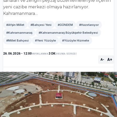
sahaları ve zengin peyzaj düzenlemeleriyle ilçenin
yeni cazibe merkezi olmaya hazırlanıyor.
Kahramanmara…
#Afşin Millet
#Bahçesi Yeni
#GÜNDEM
#Hazırlanıyor
#Kahramanmaraş
#Kahramanmaraş Büyükşehir Belediyesi
#Millet Bahçesi
#Yeni Yüzüyle
#Yüzüyle Hizmete
26.06.2026 - 12:00
3 DK
YAYINLANMA
OKUMA SÜRESİ
A+
A-