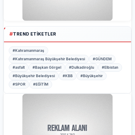
TREND ETIKETLER
#Kahramanmaraş
#Kahramanmaraş Büyükşehir Belediyesi
#GÜNDEM
#asfalt
#Başkan Görgel
#Dulkadiroğlu
#Elbistan
#Büyükşehir Belediyesi
#KBB
#Büyükşehir
#SPOR
#EĞİTİM