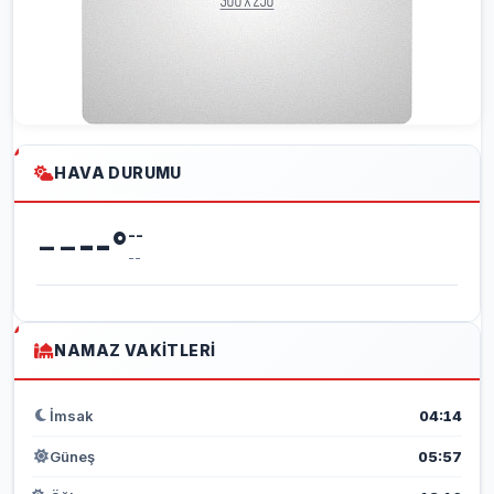
HAVA DURUMU
--
--
°
--
--
NAMAZ VAKITLERI
İmsak
04:14
Güneş
05:57