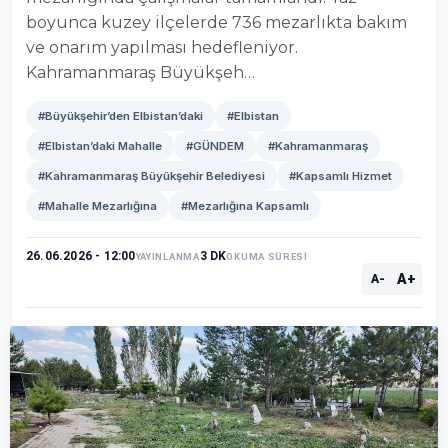
boyunca kuzey ilçelerde 736 mezarlıkta bakım
ve onarım yapılması hedefleniyor.
Kahramanmaraş Büyükşeh…
#Büyükşehir’den Elbistan’daki
#Elbistan
#Elbistan’daki Mahalle
#GÜNDEM
#Kahramanmaraş
#Kahramanmaraş Büyükşehir Belediyesi
#Kapsamlı Hizmet
#Mahalle Mezarlığına
#Mezarlığına Kapsamlı
26.06.2026 - 12:00
3 DK
YAYINLANMA
OKUMA SÜRESİ
A+
A-