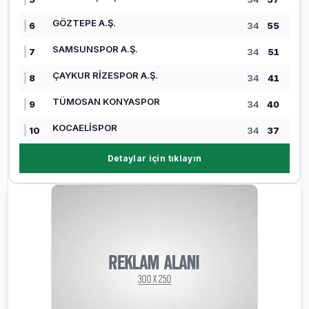
GÖZTEPE A.Ş.
6
34
55
SAMSUNSPOR A.Ş.
7
34
51
ÇAYKUR RİZESPOR A.Ş.
8
34
41
TÜMOSAN KONYASPOR
9
34
40
KOCAELİSPOR
10
34
37
Detaylar için tıklayın