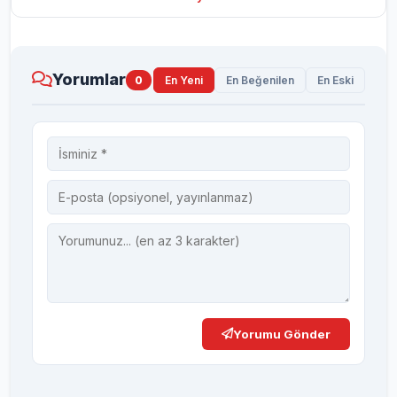
Yorumlar
0
En Yeni
En Beğenilen
En Eski
Yorumu Gönder