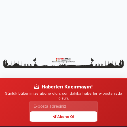
Haberleri Kaçırmayın!
Günlük bültenimize abone olun, son dakika haberler e-postanızda
olsun.
Abone Ol