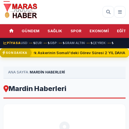
GÜNDEM
SAĞLIK
SPOR
EKONOMİ
EĞİTİ
PİYASA
USD:
--
₺
EUR:
--
₺
GBP:
--
₺
GRAM ALTIN:
--
₺
ÇEYREK:
--
₺
Türk Askerinin Somali'deki Görev Süresi 2 YIL DAHA Uz
SON DAKİKA
/
ANA SAYFA
MARDIN HABERLERİ
Mardin Haberleri