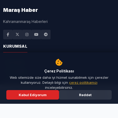
Maraş Haber
Kahramanmaraş Haberleri
KURUMSAL
Ana Sayfa
Son Dakika
Çerez Politikası
Web sitemizde size daha iyi hizmet sunabilmek için çerezler
Seri İlanlar
kullanıyoruz. Detaylı bilgi için
çerez politikamızı
inceleyebilirsiniz.
Taziyeler
Kabul Ediyorum
Reddet
Resmi İlanlar
Ana Sayfa
Son Dakika
Ara
Menü
İletişim
Künye