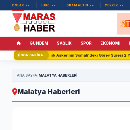
--
--
--
--
DOLAR
EURO
GRAM ALTIN
ÇEYREK
GÜNDEM
SAĞLIK
SPOR
EKONOMİ
Türk Askerinin Somali'deki Görev Süresi 2 Y
SON DAKİKA
/
ANA SAYFA
MALATYA HABERLERİ
Malatya Haberleri