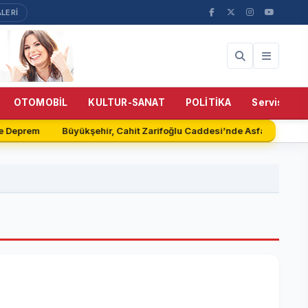
LERİ
OTOMOBİL
KULTUR-SANAT
POLİTİKA
Servisler
e Deprem
Büyükşehir, Cahit Zarifoğlu Caddesi’nde Asfalt Serimin