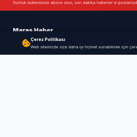
Günlük bültenimize abone olun, son dakika haberler e-postanızd
Maraş Haber
Çerez Politikası
Kahramanmaraş Haberleri
Web sitemizde size daha iyi hizmet sunabilmek için çerez
© 
Bu 