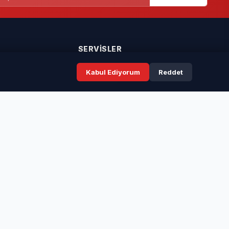
SERVISLER
Kabul Ediyorum
Reddet
Seri İlanlar
Taziyeler
Resmi İlanlar
Rüya Tabirleri
ır.
ünye