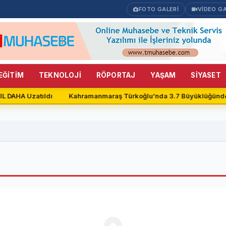
FOTO GALERİ
VİDEO GA
EĞİTİM
TEKNOLOJİ
RÖPORTAJ
YAŞAM
SİYASET
IL DAHA Uzatıldı
Kahramanmaraş Türkoğlu’nda 3.7 Büyüklüğünd