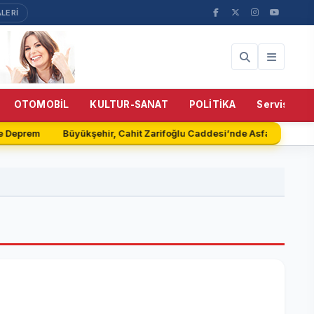
LERİ
OTOMOBİL
KULTUR-SANAT
POLİTİKA
Servisler
e Deprem
Büyükşehir, Cahit Zarifoğlu Caddesi’nde Asfalt Serimin