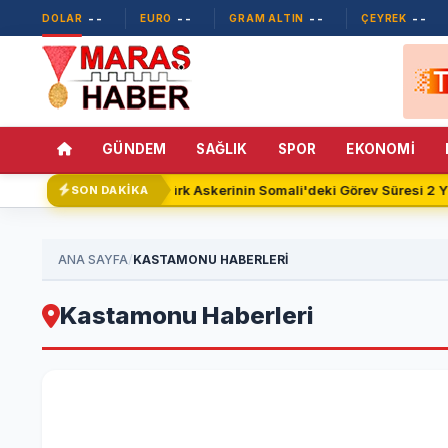
--
--
--
--
DOLAR
EURO
GRAM ALTIN
ÇEYREK
GÜNDEM
SAĞLIK
SPOR
EKONOMİ
Türk Askerinin Somali'deki Görev Süresi 2 Y
SON DAKİKA
/
ANA SAYFA
KASTAMONU HABERLERİ
Kastamonu Haberleri