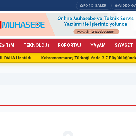
FOTO GALERİ
VİDEO GA
EĞİTİM
TEKNOLOJİ
RÖPORTAJ
YAŞAM
SİYASET
IL DAHA Uzatıldı
Kahramanmaraş Türkoğlu’nda 3.7 Büyüklüğünd