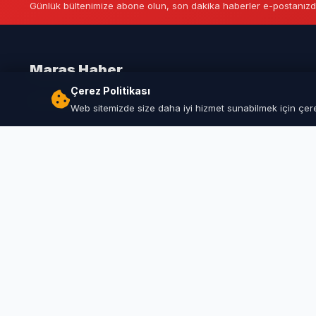
Günlük bültenimize abone olun, son dakika haberler e-postanızd
Maraş Haber
Çerez Politikası
Kahramanmaraş Haberleri
Web sitemizde size daha iyi hizmet sunabilmek için çerez
© 
Bu 