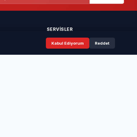
SERVISLER
Kabul Ediyorum
Reddet
Seri İlanlar
Taziyeler
Resmi İlanlar
Rüya Tabirleri
ır.
ünye