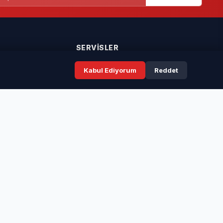
SERVISLER
Kabul Ediyorum
Reddet
Seri İlanlar
Taziyeler
Resmi İlanlar
Rüya Tabirleri
ır.
ünye