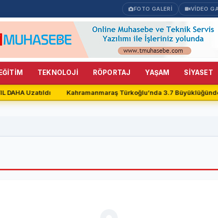
FOTO GALERİ
VİDEO GA
EĞİTİM
TEKNOLOJİ
RÖPORTAJ
YAŞAM
SİYASET
IL DAHA Uzatıldı
Kahramanmaraş Türkoğlu’nda 3.7 Büyüklüğünd