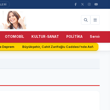
LERİ
OTOMOBİL
KULTUR-SANAT
POLİTİKA
Servisler
e Deprem
Büyükşehir, Cahit Zarifoğlu Caddesi’nde Asfalt Serimin