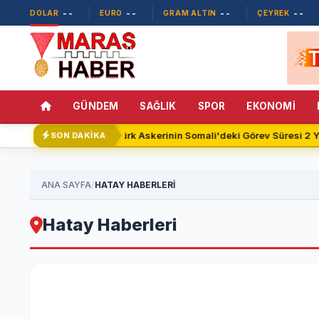
--
--
--
--
DOLAR
EURO
GRAM ALTIN
ÇEYREK
GÜNDEM
SAĞLIK
SPOR
EKONOMİ
Türk Askerinin Somali'deki Görev Süresi 2 Y
SON DAKİKA
/
ANA SAYFA
HATAY HABERLERİ
Hatay Haberleri