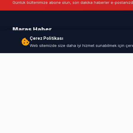
Günlük bültenimize abone olun, son dakika haberler e-postanızd
Maraş Haber
Çerez Politikası
Kahramanmaraş Haberleri
Web sitemizde size daha iyi hizmet sunabilmek için çerez
© 
Bu 