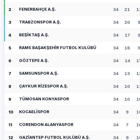
FENERBAHÇE A.Ş.
2
34
21
1
TRABZONSPOR A.Ş.
3
34
20
BEŞİKTAŞ A.Ş.
4
34
17
RAMS BAŞAKŞEHİR FUTBOL KULÜBÜ
5
34
16
GÖZTEPE A.Ş.
6
34
14
1
SAMSUNSPOR A.Ş.
7
34
13
1
ÇAYKUR RİZESPOR A.Ş.
8
34
10
1
TÜMOSAN KONYASPOR
9
34
10
1
KOCAELİSPOR
10
34
9
1
CORENDON ALANYASPOR
11
34
7
1
GAZİANTEP FUTBOL KULÜBÜ A.Ş.
12
34
9
1