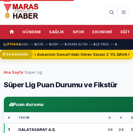
GÜNDEM
SAĞLIK
SPOR
EKONOMİ
EĞİTİ
PİYASA
USD:
--
₺
EUR:
--
₺
GBP:
--
₺
GRAM ALTIN:
--
₺
ÇEYREK:
--
₺
Türk Askerinin Somali'deki Görev Süresi 2 YIL DAHA Uza
SON DAKİKA
Ana Sayfa
›
Süper Lig
Süper Lig Puan Durumu ve Fikstür
Puan durumu
#
TAKIM
O
G
1
GALATASARAY A.Ş.
34
24