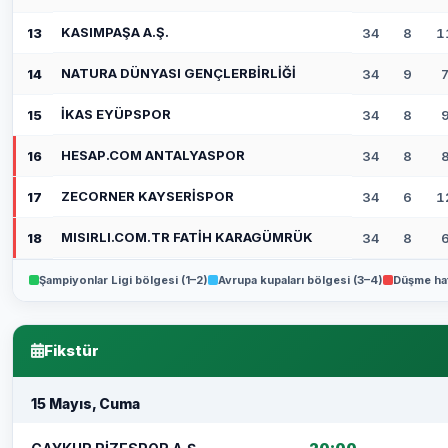
KASIMPAŞA A.Ş.
13
34
8
1
NATURA DÜNYASI GENÇLERBİRLİĞİ
14
34
9
İKAS EYÜPSPOR
15
34
8
HESAP.COM ANTALYASPOR
16
34
8
ZECORNER KAYSERİSPOR
17
34
6
1
MISIRLI.COM.TR FATİH KARAGÜMRÜK
18
34
8
Şampiyonlar Ligi bölgesi (1–2)
Avrupa kupaları bölgesi (3–4)
Düşme hat
Fikstür
15 Mayıs, Cuma