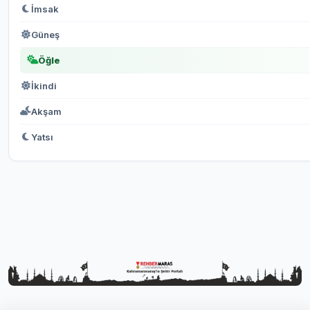
İmsak
Güneş
Öğle
İkindi
Akşam
Yatsı