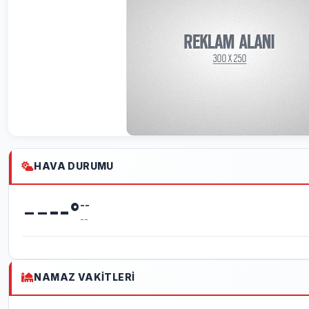
HAVA DURUMU
--
--
°
--
--
NAMAZ VAKITLERI